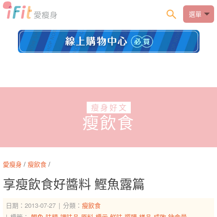
選單
瘦身好文
瘦飲食
愛瘦身
/
瘦飲食
/
享瘦飲食好醬料 鰹魚露篇
日期：2013-07-27
分類：
瘦飲食
標籤：
鰹魚
味精
調味品
原料
標示
鮮味
選購
樣品
成敗
鈉含量