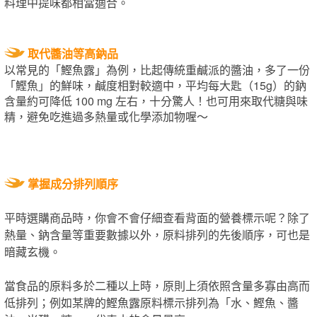
料理中提味都相當適合。
取代醬油等高鈉品
以常見的「鰹魚露」為例，比起傳統重鹹派的醬油，多了一份
「鰹魚」的鮮味，鹹度相對較適中，平均每大匙（15g）的鈉
含量約可降低 100 mg 左右，十分驚人！也可用來取代糖與味
精，避免吃進過多熱量或化學添加物喔～
掌握成分排列順序
平時選購商品時，你會不會仔細查看背面的營養標示呢？除了
熱量、鈉含量等重要數據以外，原料排列的先後順序，可也是
暗藏玄機。
當食品的原料多於二種以上時，原則上須依照含量多寡由高而
低排列；例如某牌的鰹魚露原料標示排列為「水、鰹魚、醬