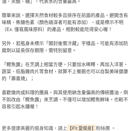
油、米醋、糖」，代表水的含量最高。
簡單來說，選擇天然食材較多且排序在前面的產品，避開含有
味精、焦糖色素（顏色過深者可能有添加）、或是標示不明
（Ex. 僅寫風味原料）的產品，相對較能吃得安心喔！
另外，若瓶身未標示「開封後需冷藏」字樣品，可能有添加防
腐劑以延長保存期限，需特別留意。
「鰹魚露」在烹調上相當方便，只要加水稀釋，再加入洋蔥、
蔬菜、低脂雞肉片等食材，就算不上餐館也可以自製美味健康
的「壽喜燒」；
喜歡燉肉或料理的團員，與其使用鈉含量偏高的傳統醬油，倒
不如改由「鰹魚露」來烹調，不僅可以增加鰹魚鮮味，也較不
容易引起水腫喔！
更多健康美麗的瘦身知識，請上
【iFit 愛瘦身】
粉絲團 。