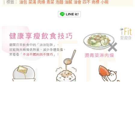
標籤：
油包
菜湯
肉燥
青菜
泡麵
油膩
油會
四不
商標
小碗
-->
-->