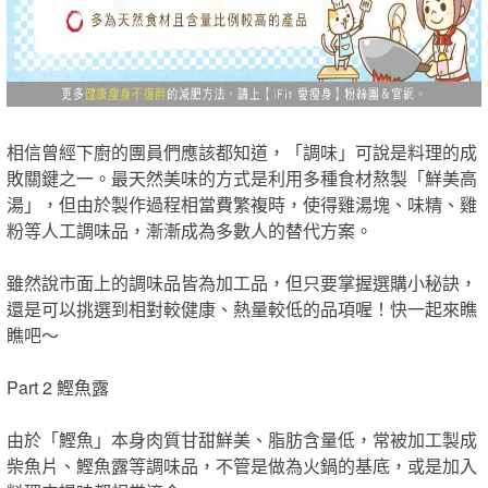
相信曾經下廚的團員們應該都知道，「調味」可說是料理的成
敗關鍵之一。最天然美味的方式是利用多種食材熬製「鮮美高
湯」，但由於製作過程相當費繁複時，使得雞湯塊、味精、雞
粉等人工調味品，漸漸成為多數人的替代方案。
雖然說市面上的調味品皆為加工品，但只要掌握選購小秘訣，
還是可以挑選到相對較健康、熱量較低的品項喔！快一起來瞧
瞧吧～
Part 2 鰹魚露
由於「鰹魚」本身肉質甘甜鮮美、脂肪含量低，常被加工製成
柴魚片、鰹魚露等調味品，不管是做為火鍋的基底，或是加入