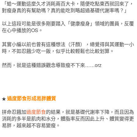
「蛤～運動這麼久才消耗兩百大卡，隨便吃點東西就回來了，
對瘦身真的有幫助嗎？真的能吃到略超過基礎代謝率嗎？」
以上這段可能是很多剛要踏入「健康瘦身」領域的團員，反覆
在心中播放的OS。
其實小編以前也曾有這種想法（汗顏），總覺得與其運動一小
時，不如忍餓少吃一飯，似乎比較輕鬆也比較划算。
然而，就是這種錯誤觀念導致瘦不下來……orz
過度節食形成易胖體質
★
拼命忍餓加
過度節食
的結果，就是基礎代謝率下降，而且因為
消耗的多半是肌肉和水分，體脂率反而因此上升、體質變得更
易胖，越來越不容易變瘦。