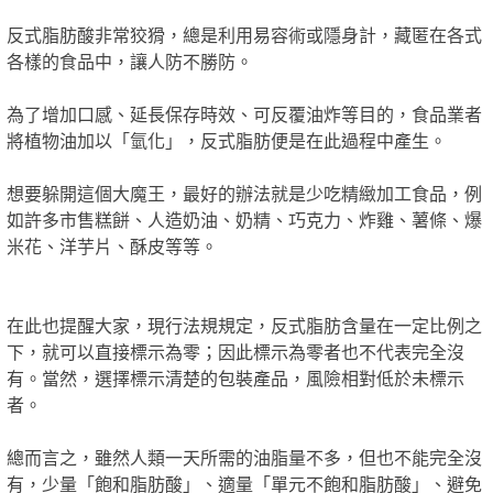
反式脂肪酸非常狡猾，總是利用易容術或隱身計，藏匿在各式
各樣的食品中，讓人防不勝防。
為了增加口感、延長保存時效、可反覆油炸等目的，食品業者
將植物油加以「氫化」，反式脂肪便是在此過程中產生。
想要躲開這個大魔王，最好的辦法就是少吃精緻加工食品，例
如許多市售糕餅、人造奶油、奶精、巧克力、炸雞、薯條、爆
米花、洋芋片、酥皮等等。
在此也提醒大家，現行法規規定，反式脂肪含量在一定比例之
下，就可以直接標示為零；因此標示為零者也不代表完全沒
有。當然，選擇標示清楚的包裝產品，風險相對低於未標示
者。
總而言之，雖然人類一天所需的油脂量不多，但也不能完全沒
有，少量「飽和脂肪酸」、適量「單元不飽和脂肪酸」、避免