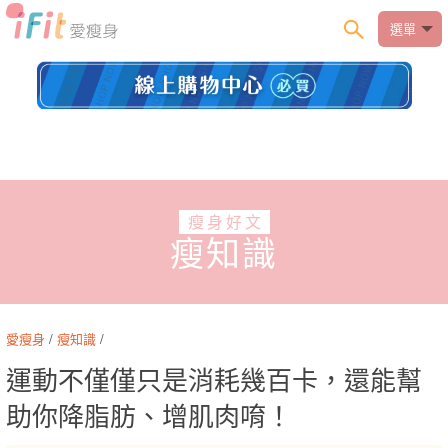
選單
瘦身好文
瘦知識
愛瘦身
/
瘦知識
/
運動不僅僅只是消耗幾百卡，還能幫
助你降脂肪、增肌肉唷！