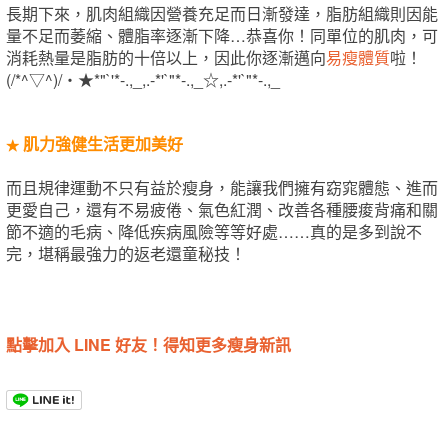
長期下來，肌肉組織因營養充足而日漸發達，脂肪組織則因能
量不足而萎縮、體脂率逐漸下降…恭喜你！同單位的肌肉，可
消耗熱量是脂肪的十倍以上，因此你逐漸邁向
易瘦體質
啦！
(/*^▽^)/‧★*"`'*-.,_,.-*'`"*-.,_☆,.-*'`"*-.,_
肌力強健生活更加美好
★
而且規律運動不只有益於瘦身，能讓我們擁有窈窕體態、進而
更愛自己，還有不易疲倦、氣色紅潤、改善各種腰痠背痛和關
節不適的毛病、降低疾病風險等等好處……真的是多到說不
完，堪稱最強力的返老還童秘技！
點擊加入 LINE 好友！得知更多瘦身新訊