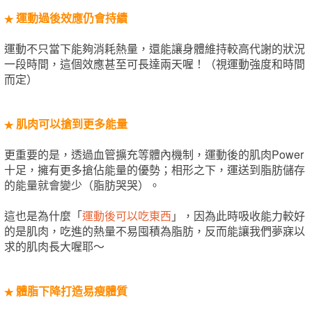
運動過後效應仍會持續
★
運動不只當下能夠消耗熱量，還能讓身體維持較高代謝的狀況
一段時間，這個效應甚至可長達兩天喔！（視運動強度和時間
而定）
肌肉可以搶到更多能量
★
更重要的是，透過血管擴充等體內機制，運動後的肌肉Power
十足，擁有更多搶佔能量的優勢；相形之下，運送到脂肪儲存
的能量就會變少（脂肪哭哭）。
這也是為什麼「
運動後可以吃東西
」，因為此時吸收能力較好
的是肌肉，吃進的熱量不易囤積為脂肪，反而能讓我們夢寐以
求的肌肉長大喔耶～
體脂下降打造易瘦體質
★