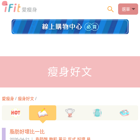
選單
瘦身好文
愛瘦身
/
瘦身好文
/
脂肪好壞比一比
2026-04-21
脂肪酸
飽和
單元
反式
好壞
易容
隱身
魔鬼
標示為
膽固