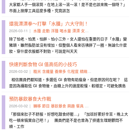
大家都人手一個滾筒，在地上滾～滾～滾！是不是也該來敗一個呀？」
市面上按摩工具這麼多種，究竟該怎
還我漂漂拳～打擊「水腫」六大守則！
2026-03-11
水腫
走動
浮腫
喝水量
漂漂
女人
作息
打擊
滯留
養成
除了怕老、怕黑、怕胖、怕小三外，女人還怕在重要的日子「水腫」變
豬頭，雖然脂肪並沒有增加，但整個人看來彷彿胖了一圈，無論化什麼
妝、穿什麼衣服都不對勁，可說是叫天天
快速判斷食物 GI 值高低的小技巧
2026-03-02
糙米
含纖量
養樂多
化程度
精緻度
稀飯
較慢
判斷
饑餓
相信團員們都知道，多選低 GI 食物有助瘦身，但是原因何在呢？ 這
是因為攝取低 GI 食物後，血糖上升的速度較慢、較穩定，可避免胰島
預防暴飲暴食大作戰
2026-03-02
轉移
節目
暴飲暴食
興趣
餐具
紓壓
情緒
注意力
音樂
犒
「那個來肚子不舒服，好想吃甜食紓壓…」 「加班好累好辛苦，晚上大
吃一頓來犒賞自己吧！」 團員們是不是也曾為了排遣生理期鬱悶不
順、工作