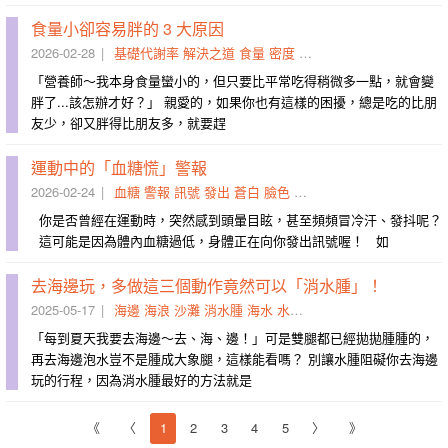
食量小卻容易胖的 3 大原因
2026-02-28
基礎代謝率
解決之道
食量
密度
肌肉量
慘劇
肌因
蔬果類
「營養師～我本身食量蠻小的，但只要比平常吃得稍微多一點，就會變
胖了...該怎辦才好？」 親愛的，如果你也有這樣的困擾，總是吃的比朋
友少，卻又胖得比朋友多，就要趕
運動中的「血糖慌」警報
2026-02-24
血糖
警報
訊號
發出
蒼白
臉色
嚇壞
葡萄糖水
運送到
補
你是否曾經在運動時，突然感到頭暈目眩，甚至頻頻冒冷汗、發抖呢？
這可能是因為體內血糖過低，身體正在向你發出訊號喔！ 如
去海邊玩，多做這三個動作竟然可以「消水腫」！ ​
2025-05-17
海邊
海浪
沙灘
消水腫
海水
水壓
拋拋
赤腳
組織液
前進
「每到夏天我要去海邊～去、海、邊！」可是雙腿都已經拋拋腫腫的，
再去海邊泡水豈不是腫成大象腿，這樣能看嗎？ 別讓水腫阻礙你去海邊
玩的行程，因為消水腫最好的方法就是
《
〈
1
2
3
4
5
〉
》