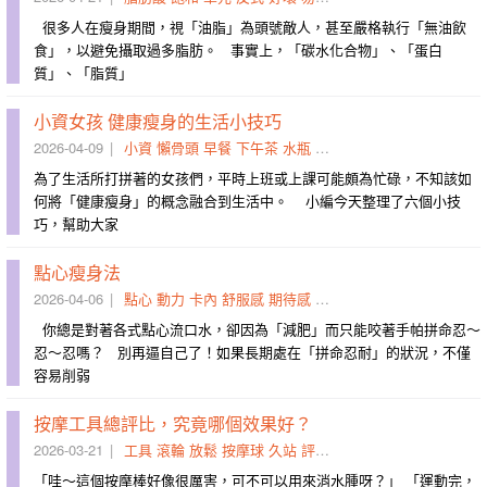
很多人在瘦身期間，視「油脂」為頭號敵人，甚至嚴格執行「無油飲
食」，以避免攝取過多脂肪。 事實上，「碳水化合物」、「蛋白
質」、「脂質」
小資女孩 健康瘦身的生活小技巧
2026-04-09
小資
懶骨頭
早餐
下午茶
水瓶
準備
夜貓子
觀賞
位子
顯
為了生活所打拼著的女孩們，平時上班或上課可能頗為忙碌，不知該如
何將「健康瘦身」的概念融合到生活中。 小編今天整理了六個小技
巧，幫助大家
點心瘦身法
2026-04-06
點心
動力
卡內
舒服感
期待感
餅乾
益菌
順遂
條路
糖茶
你總是對著各式點心流口水，卻因為「減肥」而只能咬著手帕拼命忍～
忍～忍嗎？ 別再逼自己了！如果長期處在「拼命忍耐」的狀況，不僅
容易削弱
按摩工具總評比，究竟哪個效果好？
2026-03-21
工具
滾輪
放鬆
按摩球
久站
評比
深層
柔化
筋膜
肩頸
「哇～這個按摩棒好像很厲害，可不可以用來消水腫呀？」 「運動完，