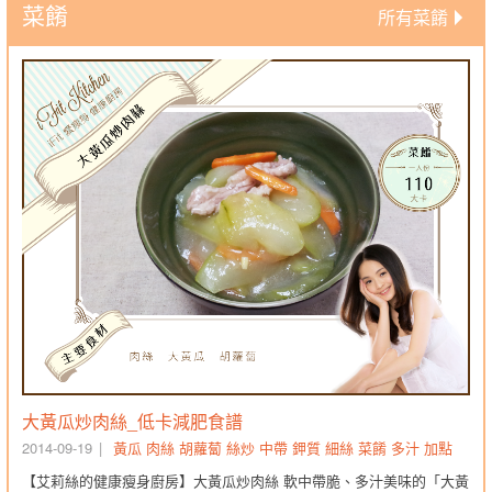
菜餚
所有菜餚
大黃瓜炒肉絲_低卡減肥食譜
2014-09-19
黃瓜
肉絲
胡蘿蔔
絲炒
中帶
鉀質
細絲
菜餚
多汁
加點
【艾莉絲的健康瘦身廚房】大黃瓜炒肉絲 軟中帶脆、多汁美味的「大黃