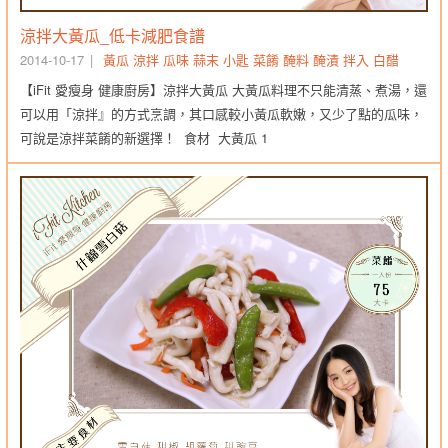
涼拌大黃瓜_低卡減肥食譜
2014-10-17
黃瓜
涼拌
瓜味
蒜末
小匙
菜餚
醃料
醃漬
拌入
白醋
【iFit 愛瘦身 健康廚房】涼拌大黃瓜 大黃瓜料理不只能清蒸、煮湯，還
可以用「涼拌』的方式烹調，其口感較小黃瓜軟嫩，又少了點的瓜味，
可說是涼拌菜餚的新選擇！ 食材 大黃瓜 1