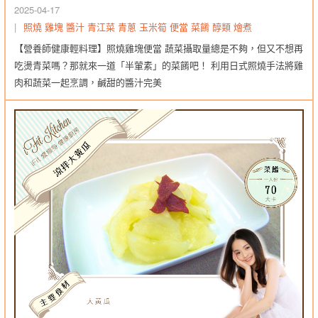
2025-04-17
照燒
雞塊
醬汁
青江菜
青蔥
玉米筍
便當
菜餚
醇類
燴煮
【營養師健康輕料理】照燒雞塊便當 蔬菜攝取量總是不夠，但又不想再
吃燙青菜嗎？那就來一道「半葷素」的菜餚吧！ 利用日式照燒手法將雞
肉和蔬菜一起烹調，鹹甜的醬汁完美