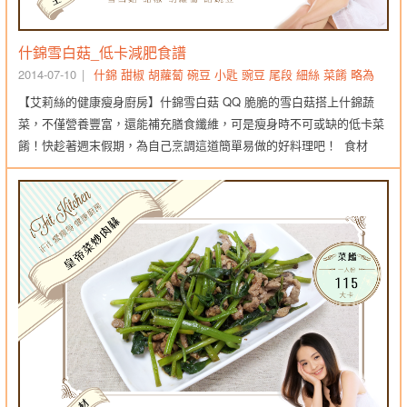
什錦雪白菇_低卡減肥食譜
2014-07-10
什錦
甜椒
胡蘿蔔
碗豆
小匙
豌豆
尾段
細絲
菜餚
略為
【艾莉絲的健康瘦身廚房】什錦雪白菇 QQ 脆脆的雪白菇搭上什錦蔬
菜，不僅營養豐富，還能補充膳食纖維，可是瘦身時不可或缺的低卡菜
餚！快趁著週末假期，為自己烹調這道簡單易做的好料理吧！ 食材