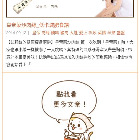
皇帝菜炒肉絲_低卡減肥食譜
2014-09-12
皇帝
肉絲
醃料
豬肉
大匙
愛上
拌炒
菜餚
半熟
盛盤
【艾莉絲的健康瘦身廚房】皇帝菜炒肉絲 第一次吃到「皇帝菜」時，大
家也跟小編一樣被嚇了一大跳嗎？其特殊的口感既滑溜又帶些黏稠，卻
意外地相當美味！快動手試試這道加入肉絲拌炒的簡單菜餚，相信你也
會開始愛上「