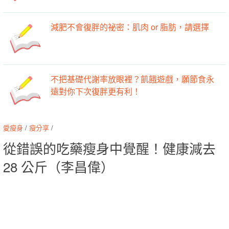
減肥不會復胖的祕密：肌肉 or 脂肪，請選擇
不把基礎代謝率放眼裡？飢餓遊戲，願節食永
遠對你下次復胖更有利！
愛瘦身
/
瘦分享
/
從錯誤的吃藥瘦身中覺醒！健康減去
28 公斤（李昌偉）
-->
-->
日期：2017-06-20
分類：
瘦分享
標籤：
昌偉
小弟
重訓
體重
西藥
藥物
腿部
時期
藥效
為主