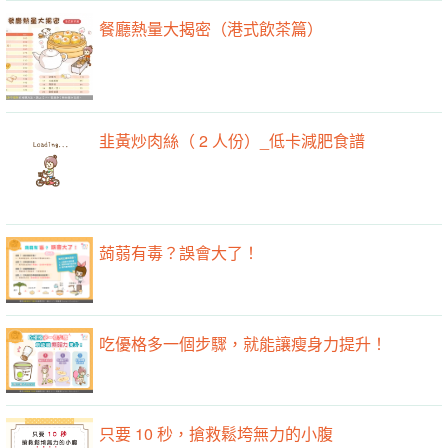
餐廳熱量大揭密（港式飲茶篇）
韭黃炒肉絲（ 2 人份）_低卡減肥食譜
蒟蒻有毒？誤會大了！
吃優格多一個步驟，就能讓瘦身力提升！
只要 10 秒，搶救鬆垮無力的小腹