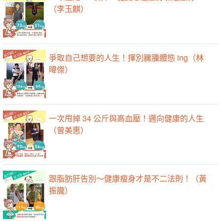
（李玉麒）
爭取自己想要的人生！揮別臃腫體態 ing（林
暐傑）
一次甩掉 34 公斤與高血壓！邁向健康的人生
（曾美惠）
跟脂肪肝告別～健康瘦身才是不二法則！（黃
振朧）