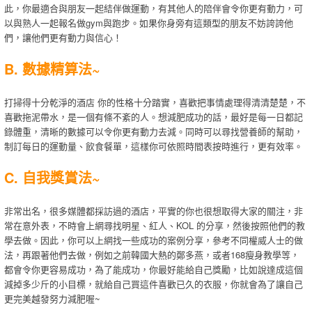
此，你最適合與朋友一起結伴做運動，有其他人的陪伴會令你更有動力，可
以與熟人一起報名做gym與跑步。如果你身旁有這類型的朋友不妨誇誇他
們，讓他們更有動力與信心！
B. 數據精算法~
打掃得十分乾淨的酒店 你的性格十分踏實，喜歡把事情處理得清清楚楚，不
喜歡拖泥帶水，是一個有條不紊的人。想減肥成功的話，最好是每一日都記
錄體重，清晰的數據可以令你更有動力去減。同時可以尋找營養師的幫助，
制訂每日的運動量、飲食餐單，這樣你可依照時間表按時進行，更有效率。
C. 自我獎賞法~
非常出名，很多媒體都採訪過的酒店，平實的你也很想取得大家的關注，非
常在意外表，不時會上網尋找明星、紅人、KOL 的分享，然後按照他們的教
學去做。因此，你可以上網找一些成功的案例分享，參考不同權威人士的做
法，再跟著他們去做，例如之前韓國大熱的鄭多燕，或者168瘦身教學等，
都會令你更容易成功，為了能成功，你最好能給自己獎勵，比如說達成這個
減掉多少斤的小目標，就給自己買這件喜歡已久的衣服，你就會為了讓自己
更完美越發努力減肥喔~