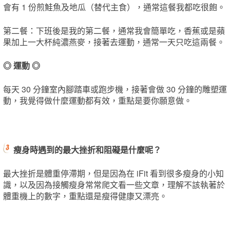
會有 1 份煎鮭魚及地瓜（替代主食），通常這餐我都吃很飽。
第二餐：下班後是我的第二餐，通常我會簡單吃，香蕉或是蘋
果加上一大杯純濃燕麥，接著去運動，通常一天只吃這兩餐。
◎ 運動 ◎
每天 30 分鐘室內腳踏車或跑步機，接著會做 30 分鐘的雕塑運
動，我覺得做什麼運動都有效，重點是要你願意做。
瘦身時遇到的最大挫折和阻礙是什麼呢？
最大挫折是體重停滯期，但是因為在 iFit 看到很多瘦身的小知
識，以及因為接觸瘦身常常爬文看一些文章，理解不該執著於
體重機上的數字，重點還是瘦得健康又漂亮。