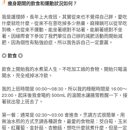
瘦身期間的飲食和運動狀況如何？
我是護理師，長年上大夜班，其實從來也不覺得自己胖，愛吃
什麼就吃什麼，從來不在意吃掉多少熱量，麻辣鍋可以從早吃
到晚，也從來不運動，能坐著絕對不站著，能躺著絕對不坐
著。因緣際會下參加了我們單位自己辦的減肥活動而開始減
肥，因為個性有點強迫症，所以我告訴自己一定要贏。
◎ 飲食 ◎
飲食上開始我的水煮菜人生，不吃加工過的食物，開始只喝溫
開水，完全戒掉冰冷飲。
我的上班時間是 00:00～08:30，所以我的睡眠時間是 16:00～
23:00，起床後我會喝約 500mL 的溫開水讓腸胃甦醒一下，接
著就出發上班去了。
第一餐：通常是 02:30～03:00 會進食。烹調方式很簡單，用
無油水煎的方式烹調各種蔬食，最愛的食物是：茭白筍、玉米
筍、紅蘿蔔、金針菇、杏鮑菇，想吃什麼就煮什麼，但是一定