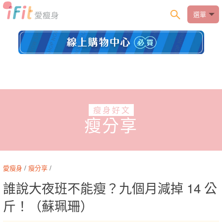
選單
瘦身好文
瘦分享
愛瘦身
/
瘦分享
/
誰說大夜班不能瘦？九個月減掉 14 公
斤！（蘇珮珊）