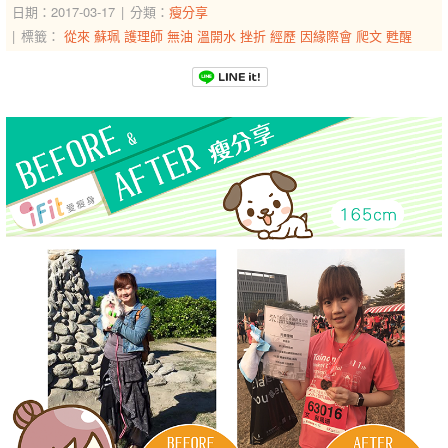
日期：2017-03-17
分類：
瘦分享
標籤：
從來
蘇珮
護理師
無油
溫開水
挫折
經歷
因緣際會
爬文
甦醒