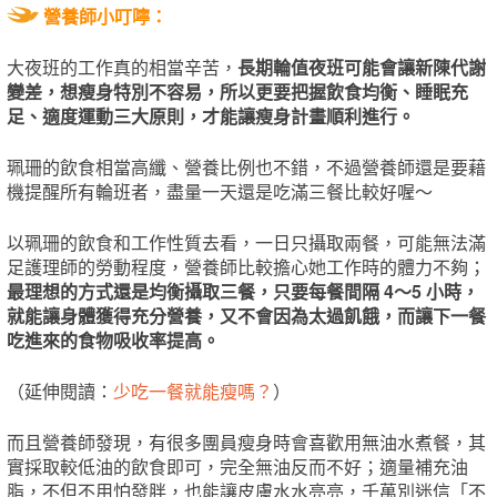
營養師小叮嚀：
大夜班的工作真的相當辛苦，
長期輪值夜班可能會讓新陳代謝
變差，想瘦身特別不容易，所以更要把握飲食均衡、睡眠充
足、適度運動三大原則，才能讓瘦身計畫順利進行。
珮珊的飲食相當高纖、營養比例也不錯，不過營養師還是要藉
機提醒所有輪班者，盡量一天還是吃滿三餐比較好喔～
以珮珊的飲食和工作性質去看，一日只攝取兩餐，可能無法滿
足護理師的勞動程度，營養師比較擔心她工作時的體力不夠；
最理想的方式還是均衡攝取三餐，只要每餐間隔 4～5 小時，
就能讓身體獲得充分營養，又不會因為太過飢餓，而讓下一餐
吃進來的食物吸收率提高。
（延伸閱讀：
少吃一餐就能瘦嗎？
）
而且營養師發現，有很多團員瘦身時會喜歡用無油水煮餐，其
實採取較低油的飲食即可，完全無油反而不好；適量補充油
脂，不但不用怕發胖，也能讓皮膚水水亮亮，千萬別迷信「不