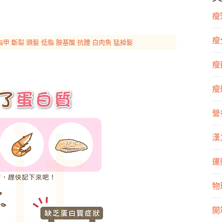
瘦知
瘦
指甲
斷裂
頭髮
低脂
胺基酸
抗體
白肉魚
猛掉髮
瘦飲
瘦運
營
漢
運
物
開