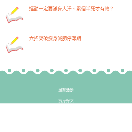
運動一定要滿身大汗、累個半死才有效？
六招突破瘦身減肥停滯期
最新活動
瘦身好文
-->
-->
廚房
健身房