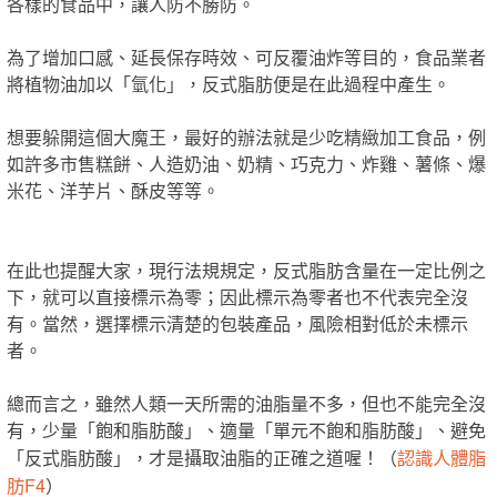
各樣的食品中，讓人防不勝防。
為了增加口感、延長保存時效、可反覆油炸等目的，食品業者
將植物油加以「氫化」，反式脂肪便是在此過程中產生。
想要躲開這個大魔王，最好的辦法就是少吃精緻加工食品，例
如許多市售糕餅、人造奶油、奶精、巧克力、炸雞、薯條、爆
米花、洋芋片、酥皮等等。
在此也提醒大家，現行法規規定，反式脂肪含量在一定比例之
下，就可以直接標示為零；因此標示為零者也不代表完全沒
有。當然，選擇標示清楚的包裝產品，風險相對低於未標示
者。
總而言之，雖然人類一天所需的油脂量不多，但也不能完全沒
有，少量「飽和脂肪酸」、適量「單元不飽和脂肪酸」、避免
認識人體脂
「反式脂肪酸」，才是攝取油脂的正確之道喔！（
肪F4
）