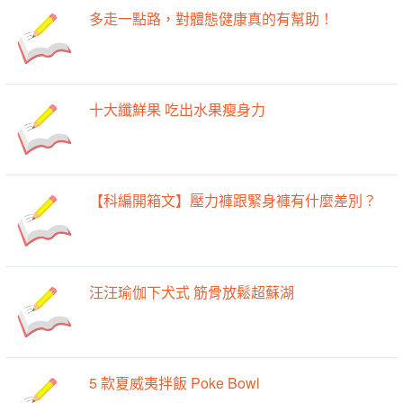
多走一點路，對體態健康真的有幫助！
十大纖鮮果 吃出水果瘦身力
【科編開箱文】壓力褲跟緊身褲有什麼差別？
汪汪瑜伽下犬式 筋骨放鬆超蘇湖
5 款夏威夷拌飯 Poke Bowl