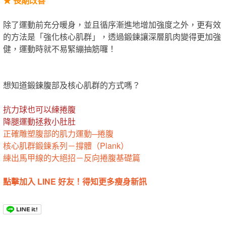
★
長期改善
除了運動前充分暖身，並且循序漸進地增加強度之外，更有效
的方法是「強化核心肌群」，透過鍛鍊讓深層肌肉變得更加強
健，運動時就不易緊繃抽筋囉！
想知道鍛鍊腹部及核心肌群的方式嗎？
抗力球也可以練捲腹
降腿運動拯救小肚肚
正確雕塑腹部的肌力運動─捲腹
核心肌群鍛鍊系列－撐體（Plank）
練出馬甲線的大絕招－反向捲腹基礎篇
點擊加入 LINE 好友！得知更多瘦身新訊