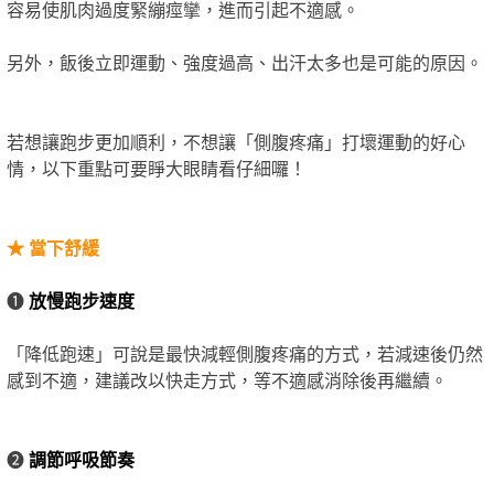
容易使肌肉過度緊繃痙攣，進而引起不適感。
另外，飯後立即運動、強度過高、出汗太多也是可能的原因。
若想讓跑步更加順利，不想讓「側腹疼痛」打壞運動的好心
情，以下重點可要睜大眼睛看仔細囉！
★
當下舒緩
❶
放慢跑步速度
「降低跑速」可說是最快減輕側腹疼痛的方式，若減速後仍然
感到不適，建議改以快走方式，等不適感消除後再繼續。
❷
調節呼吸節奏