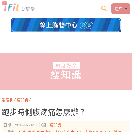
選單
瘦身好文
瘦知識
愛瘦身
/
瘦知識
/
跑步時側腹疼痛怎麼辦？
日期：2018-07-02
分類：
瘦知識
標籤：
側腹
疼痛
跑步
氧氣
疼痛感
腳步
不適感
核心肌群
腹部
減速