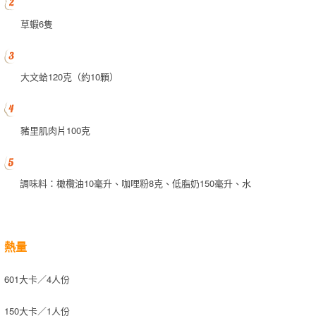
草蝦6隻
大文蛤120克（約10顆）
豬里肌肉片100克
調味料：橄欖油10毫升、咖哩粉8克、低脂奶150毫升、水
熱量
601大卡／4人份
150大卡／1人份