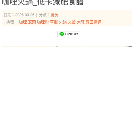
咖哩火鍋_低卡減肥食譜
日期：2026-03-26
分類：
廚房
標籤：
咖哩
蔥頭
咖哩粉
草蝦
火鍋
文蛤
大蒜
異國情調