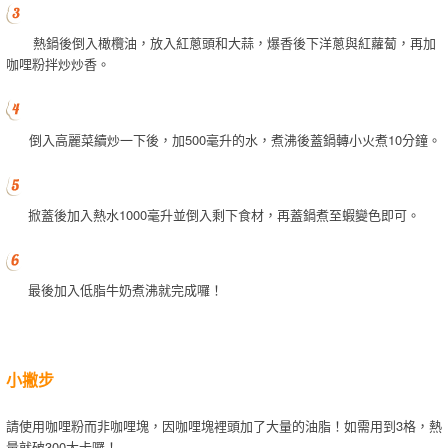
熱鍋後倒入橄欖油，放入紅蔥頭和大蒜，爆香後下洋蔥與紅蘿蔔，再加
咖哩粉拌炒炒香。
倒入高麗菜續炒一下後，加500毫升的水，煮沸後蓋鍋轉小火煮10分鐘。
掀蓋後加入熱水1000毫升並倒入剩下食材，再蓋鍋煮至蝦變色即可。
最後加入低脂牛奶煮沸就完成囉！
小撇步
請使用咖哩粉而非咖哩塊，因咖哩塊裡頭加了大量的油脂！如需用到3格，熱
量就破300大卡囉！