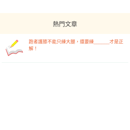
熱門文章
跑者護膝不能只練大腿，還要練______才是正
解！
向爆卡小吃說再見！ 外食族必備「麵攤熱量
表」
-->
-->
過年零食熱量大公開 「五大招吃法」不怕胖!
綠茶咖啡瘦身法