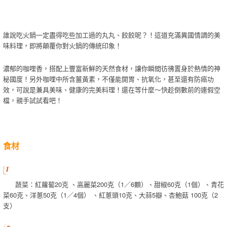
誰說吃火鍋一定盡得吃些加工過的丸丸、餃餃呢？！這道充滿異國情調的美
味料理，即將顛覆你對火鍋的傳統印象！
濃郁的咖哩香，搭配上豐富新鮮的天然食材，讓你瞬間彷彿置身於熱情的神
秘國度！另外咖哩中所含薑黃素，不僅能開胃、抗氧化，甚至還有防癌功
效，可說是兼具美味、健康的完美料理！還在等什麼～快趁倒數前的連假空
檔，親手試試看吧！
食材
蔬菜：紅蘿蔔20克 、高麗菜200克（1／6顆）、甜椒60克（1個）、青花
菜60克、洋蔥50克（1／4個） 、紅蔥頭10克、大蒜5瓣、杏鮑菇 100克（2
支）