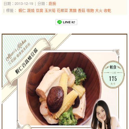
日期：2013-12-19
分類：
廚房
標籤：
蝦仁
蔬燒
豆腐
玉米筍
花椰菜
黑醋
香菇
吸飽
大火
收乾