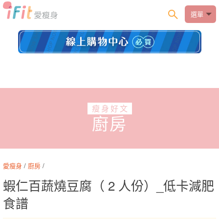
選單
瘦身好文
廚房
愛瘦身
/
廚房
/
蝦仁百蔬燒豆腐（ 2 人份）_低卡減肥
食譜