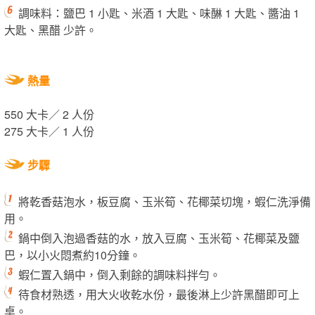
調味料：鹽巴 1 小匙、米酒 1 大匙、味醂 1 大匙、醬油 1
大匙、黑醋 少許。
熱量
550 大卡／ 2 人份
275 大卡／ 1 人份
步驟
將乾香菇泡水，板豆腐、玉米筍、花椰菜切塊，蝦仁洗淨備
用。
鍋中倒入泡過香菇的水，放入豆腐、玉米筍、花椰菜及鹽
巴，以小火悶煮約10分鐘。
蝦仁置入鍋中，倒入剩餘的調味料拌勻。
待食材熟透，用大火收乾水份，最後淋上少許黑醋即可上
桌。