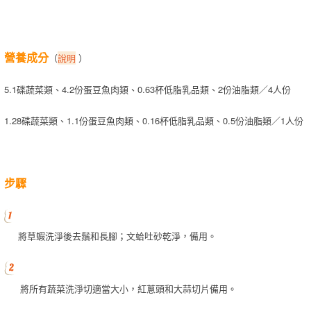
營養成分
（
說明
）
5.1碟蔬菜類、4.2份蛋豆魚肉類、0.63杯低脂乳品類、2份油脂類／4人份
1.28碟蔬菜類、1.1份蛋豆魚肉類、0.16杯低脂乳品類、0.5份油脂類／1人份
步驟
將草蝦洗淨後去鬚和長腳；文蛤吐砂乾淨，備用。
將所有蔬菜洗淨切適當大小，紅蔥頭和大蒜切片備用。