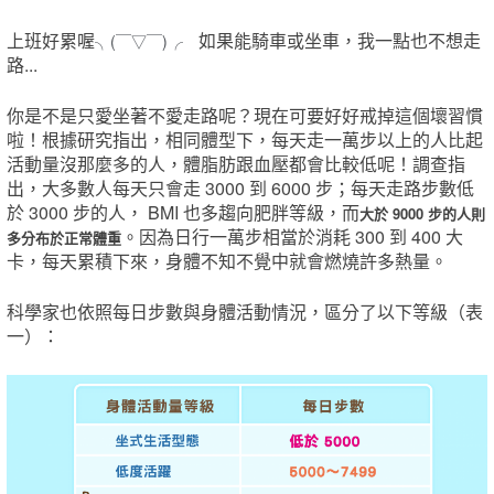
上班好累喔
如果能騎車或坐車，我一點也不想走
╮(￣▽￣)╭
路...
你是不是只愛坐著不愛走路呢？現在可要好好戒掉這個壞習慣
啦！
根據研究指出，相同體型下，每天走一萬步以上的人比起
活動量沒那麼多的人，體脂肪跟血壓都會比較低呢！調查
指
出，大多數人每天只會走 3000 到 6000 步；每天走路步數低
於 3000 步的人， BMI 也多趨向肥胖等級，而
大於 9000 步的人則
。因為日行一萬步相當於消耗 300 到 400 大
多分布於正常體重
卡，每天累積下來，身體不知不覺中就會燃燒許多熱量。
科學家也依照每日步數與身體活動情況，區分了以下等級（表
一）：