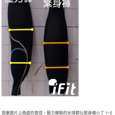
測量圖片上兩處的直徑，壓力褲裝的水球都比緊身褲小了 1~2