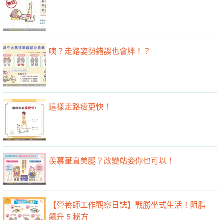
咦？走路姿勢錯誤也會胖！？
這樣走路瘦更快！
羨慕筆直美腿？改變站姿你也可以！
【營養師工作觀察日誌】戰勝坐式生活！阻脂
飆升 5 秘方