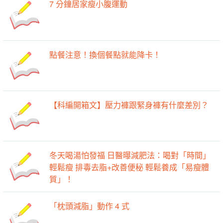
7 分鐘居家瘦小腹運動
點餐注意！換個餐點就能降卡！
【科編開箱文】壓力褲跟緊身褲有什麼差別？
冬天喝湯怕發福 日醫曝減肥法：喝對「時間」
輕鬆瘦 排毒去脂+改善便秘 輕鬆養成「易瘦體
質」！
「枕頭減脂」動作 4 式