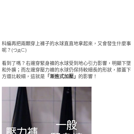
​科編再把兩顆穿上褲子的水球直直地拿起來，又會發生什麼事
呢？(つд⊂)
看到了嗎？右邊穿緊身褲的水球受到地心引力影響，明顯下墜
和外擴；而左邊穿壓力褲的水球仍保持較細長的形狀，膝蓋下
方還比較細，這就是
「漸進式加壓」
的影響！