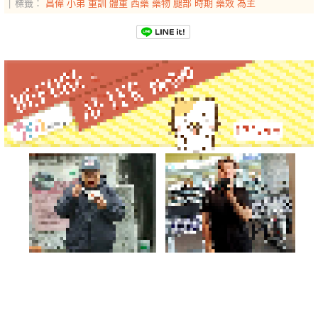
標籤：
昌偉
小弟
重訓
體重
西藥
藥物
腿部
時期
藥效
為主