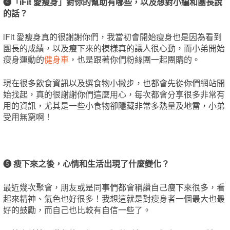
❹「iFit 愛瘦身」對你的幫助有哪些，以及想對小編和團長說
的話？
iFit 愛瘦身真的很謝謝你們，我當初會開始瘦身也是因為看到
團長的成績，以及瘦下來的模樣真的讓人很心動，而小弟開始
瘦身運動的
健身車
，也是跟著你們粉絲團一起團購的。
現在很多飲食資訊以及選食物小撇步，也都會先從你們網站開
始找起，真的很謝謝你們這麼用心，每次都會分享很多非常有
用的資訊，尤其是一些小食物卻隱藏非常多熱量及地雷，小弟
受用無窮啊！
❺ 瘦下來之後，心情和生活出現了什麼變化？
最近幾次聚會，朋友或是同事們都會稱讚自己瘦下來很多，看
起來精神、氣色也好很多！我想這就是對瘦身者一個最大也最
好的鼓勵，而自己也比較有自信一些了。