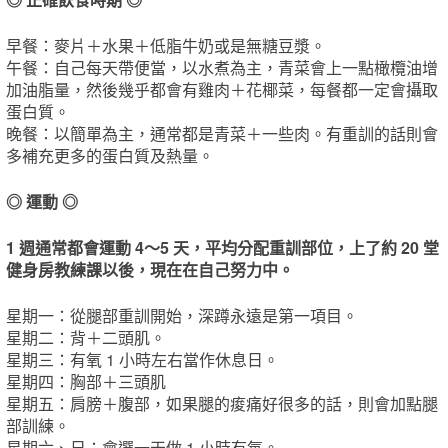
早餐：麥片＋水果＋低脂牛奶或是無糖豆漿。
午餐：自己每天帶便當，以水煮為主，青菜會上一點橄欖油增
加油脂量，然後幾乎都會有雞肉＋花椰菜，每餐都一定會攝取
蛋白質。
晚餐：以簡單為主，通常都是青菜＋一些肉。有重訓的話則會
多補充更多的蛋白質及熱量。
◎ 運動 ◎
1 週通常都會運動 4～5 天，平均分配重訓部位，上了約 20 堂
健身房教練課以後，現在在自己努力中。
星期一：從腿部重訓開始，深蹲永遠是第一項目。
星期二：背＋二頭肌。
星期三：有氧 1 小時左右當作休息日。
星期四：胸部＋三頭肌
星期五：肩膀＋腹部，如果腿的痠痛好很多的話，則會加點腿
部訓練。
星期六、日：會選一天做 1 小時有氧。