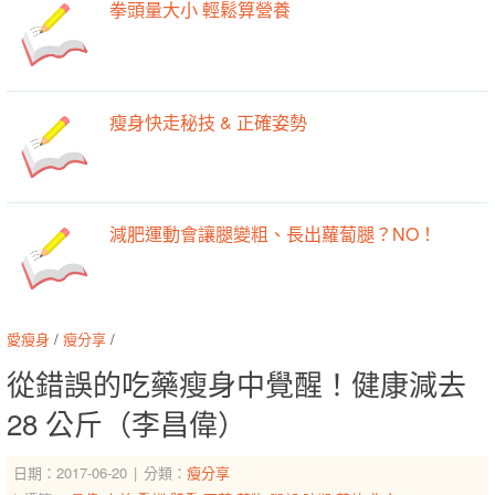
拳頭量大小 輕鬆算營養
瘦身快走秘技 & 正確姿勢
減肥運動會讓腿變粗、長出蘿蔔腿？NO！
愛瘦身
/
瘦分享
/
從錯誤的吃藥瘦身中覺醒！健康減去
28 公斤（李昌偉）
日期：2017-06-20
分類：
瘦分享