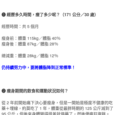
❶ 經歷多久時間，瘦了多少呢？（171 公分／30 歲）
經歷時間：共 5 個月
瘦身前：體重 115kg／體脂 40％
瘦身後：體重 87kg／體脂 28％
總減重：體重 28kg／體脂 12％
仍持續努力中，要將體脂降到正常標準！
❷ 瘦身期間的飲食和運動狀況如何？
從 2 年前開始痛下決心要瘦身，但是一開始是極度不健康的吃
藥＋埋線，約莫吃了 1 年，體重從最胖時期的 125 公斤減到了
95 公斤，但後來身體變得很差就停藥了，然後便瘋狂復胖。