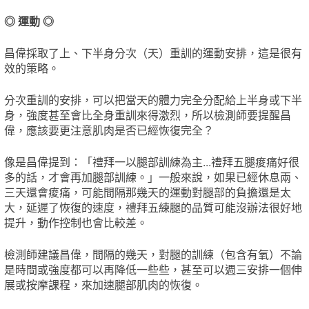
◎ 運動 ◎
昌偉採取了上、下半身分次（天）重訓的運動安排，這是很有
效的策略。
分次重訓的安排，可以把當天的體力完全分配給上半身或下半
身，強度甚至會比全身重訓來得激烈，所以檢測師要提醒昌
偉，應該要更注意肌肉是否已經恢復完全？
像是昌偉提到：「禮拜一以腿部訓練為主...禮拜五腿痠痛好很
多的話，才會再加腿部訓練。」一般來說，如果已經休息兩、
三天還會痠痛，可能間隔那幾天的運動對腿部的負擔還是太
大，延遲了恢復的速度，禮拜五練腿的品質可能沒辦法很好地
提升，動作控制也會比較差。
檢測師建議昌偉，間隔的幾天，對腿的訓練（包含有氧）不論
是時間或強度都可以再降低一些些，甚至可以週三安排一個伸
展或按摩課程，來加速腿部肌肉的恢復。