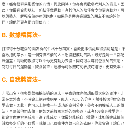
度，都會很容易影響你的心情，與此同時，你亦會喜歡參考別人的意見。因
此，你最適合與朋友一起結伴做運動，有其他人的陪伴會令你更有動力，可
以與熟人一起報名做gym與跑步。如果你身旁有這類型的朋友不妨誇誇他
們，讓他們更有動力與信心！
B. 數據精算法~
打掃得十分乾淨的酒店 你的性格十分踏實，喜歡把事情處理得清清楚楚，不
喜歡拖泥帶水，是一個有條不紊的人。想減肥成功的話，最好是每一日都記
錄體重，清晰的數據可以令你更有動力去減。同時可以尋找營養師的幫助，
制訂每日的運動量、飲食餐單，這樣你可依照時間表按時進行，更有效率。
C. 自我獎賞法~
非常出名，很多媒體都採訪過的酒店，平實的你也很想取得大家的關注，非
常在意外表，不時會上網尋找明星、紅人、KOL 的分享，然後按照他們的教
學去做。因此，你可以上網找一些成功的案例分享，參考不同權威人士的做
法，再跟著他們去做，例如之前韓國大熱的鄭多燕，或者168瘦身教學等，
都會令你更容易成功，為了能成功，你最好能給自己獎勵，比如說達成這個
減掉多少斤的小目標，就給自己買這件喜歡已久的衣服，你就會為了讓自己