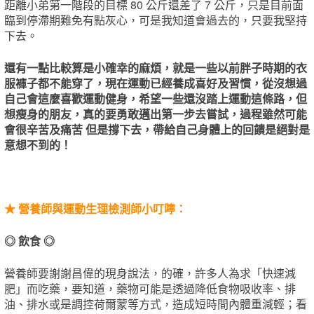
距離小弟第一階段的目標 80 公斤還差了 7 公斤，只是目前面
臨到停滯期難免有點灰心，可是我知道會過去的，只要我堅持
下去。
還有一點比較算是小確幸的麻煩，就是一些以前胖子時期的衣
服褲子都不能穿了，現在運動已經養成喜好及習慣，從沒想過
自己會這麼喜歡運動健身，希望一些還沒踏上運動這條路，但
想瘦身的朋友，真的要勇敢邁出第一步去嘗試，過程雖然可能
會很辛苦及痛苦 但是撐下去，帶給自己身體上的回饋是絕對是
意想不到的！
★ 營養師與運動生理檢測師小叮嚀：
◎ 飲食 ◎
營養師要謝謝昌偉的現身說法，的確，許多人為求「快速減
肥」而吃藥，要知道，藥物可能是透過降低食物吸收率、排
油、排水或是調控荷爾蒙等方式，造成短時間內體重減輕；看