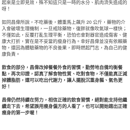
起來是立即見效，殊不知這只是一時的水分、肌肉流失造成的
呀！
如同昌偉所說，不吃藥後，體重馬上飆升 20 公斤，藥物的介
入會破壞生理機制，一旦戒除藥物，復胖就像吹氣球一樣快；
不僅如此，反覆打亂生理平衡，恐怕也會對器官造成傷害、健
康大打折，實在是不妥當的瘦身行為。幸好昌偉並沒有依賴藥
物，還因為體驗藥物的不良後果，即時燃起鬥志，為自己的健
康負責。
飲食的部分，昌偉改掉餐餐外食的習慣，勤勞地自備均衡餐
點，再次印證，認真了解食物性質、吃對食物，不僅能真正減
掉體脂肪，還可以吃出代謝力，讓人擺脫沉重身軀、氣色更
好！
昌偉仍然持續在努力，相信正確的飲食習慣，絕對能支持他繼
續走下去，希望誤用瘦身偏方的人看了，也可以開始踏出正確
瘦身的第一步喔！