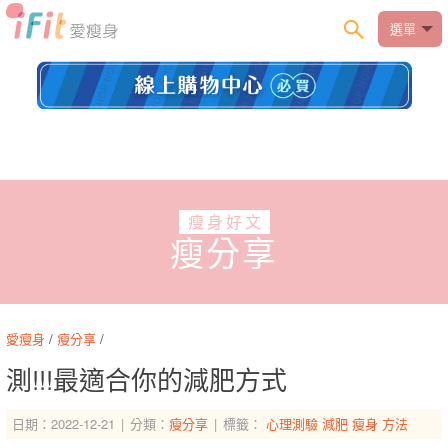
選單
瘦身好文
瘦分享
愛瘦身
/
瘦分享
/
測!!!最適合你的減肥方式
日期：2022-12-21
分類：
瘦分享
標籤：
心理測驗
減肥
瘦身
方法