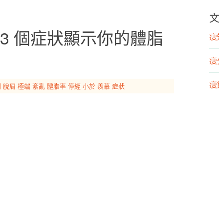
3 個症狀顯示你的體脂
瘦知
瘦
瘦飲
利
脫屑
極端
紊亂
體脂率
停經
小於
羨慕
症狀
瘦運
營
漢
運
物