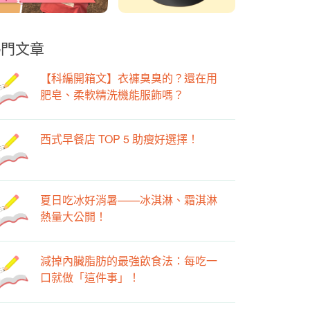
熱門文章
【科編開箱文】衣褲臭臭的？還在用
肥皂、柔軟精洗機能服飾嗎？
西式早餐店 TOP 5 助瘦好選擇！
夏日吃冰好消暑——冰淇淋、霜淇淋
熱量大公開！
減掉內臟脂肪的最強飲食法：每吃一
口就做「這件事」！