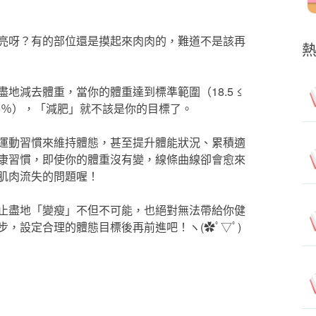
亮呀？有的部位還是摸起來肉肉的，難道不是該再
地減去體重，當你的體重達到標準範圍（18.5 ≤
 < 25％），「減肥」就不該是你的目標了。
運動習慣來維持體態，甚至提升體能狀況、累積適
康習慣，即使你的體重沒有變，線條曲線卻會愈來
肌肉流失的問題喔！
止盡地「變瘦」不但不可能，也絕對無法帶給你健
步，設定合理的體態目標後再前進吧！
ヽ(✿ﾟ▽ﾟ)