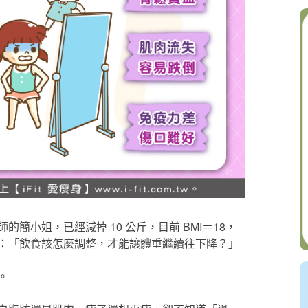
簡小姐，已經減掉 10 公斤，目前 BMI＝18，
：「飲食該怎麼調整，才能讓體重繼續往下降？」
。