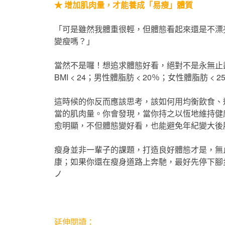
★ 增加肌肉量，才能養成「易瘦」體質
「可是雖然我體重很輕，但體態看起來還是不漂
變瘦嗎？」
當然不是囉！想追求體態好看，絕對不是永無止盡
BMI < 24；男性體脂肪 < 20％；女性體脂肪
這時候的你反而應該思考，該如何用均衡飲食、
當的肌肉量。你會發現，當你持之以恆地維持健
愈明顯，不但體態變好看，也能避免年紀變大後
瘦身並非一輩子的課題，打造良好體態才是，無
康；如果你還在瘦身道路上奔馳，最好先停下腳
ノ
延伸閱讀：