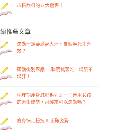
市售飲料的 5 大傷害！
小編推薦文章
運動一定要滿身大汗、累個半死才有
效？
運動後別忍餓──聰明挑著吃，增肌不
增胖！
生理期瘦身減肥系列之一：善用女孩
的天生優勢，月經來可以運動嗎？
瘦身快走秘技 & 正確姿勢