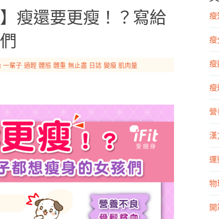
】瘦還要更瘦！？寫給
瘦知
們
瘦
瘦飲
給
一輩子
過輕
體態
體重
無止盡
日誌
變瘦
肌肉量
瘦運
營
漢
運
物
開