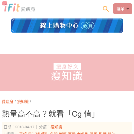
選單
瘦身好文
瘦知識
愛瘦身
/
瘦知識
/
熱量高不高？就看「Cg 值」
日期：2013-04-17
分類：
瘦知識
標籤：
叉燒
糙米飯
值指
象限
判斷
克數
考慮到
堅果
敬請
關注