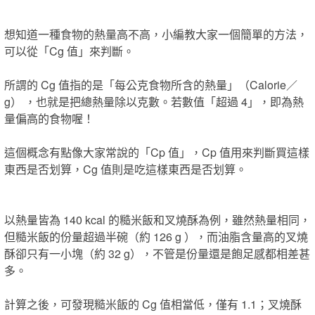
想知道一種食物的熱量高不高，小編教大家一個簡單的方法，
可以從「Cg 值」來判斷。
所謂的 Cg 值指的是「每公克食物所含的熱量」（Calorie／
g） ，也就是把總熱量除以克數。若數值「超過 4」，即為熱
量偏高的食物喔！
這個概念有點像大家常說的「Cp 值」，Cp 值用來判斷買這樣
東西是否划算，Cg 值則是吃這樣東西是否划算。
以熱量皆為 140 kcal 的糙米飯和叉燒酥為例，雖然熱量相同，
但糙米飯的份量超過半碗（約 126 g ），而油脂含量高的叉燒
酥卻只有一小塊（約 32 g），不管是份量還是飽足感都相差甚
多。
計算之後，可發現糙米飯的 Cg 值相當低，僅有 1.1；叉燒酥