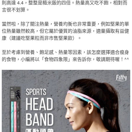
則高達 4.4，整整是糙米飯的四倍。熱量高又吃不飽，相對而
言很不划算。
當然啦，除了關注熱量，營養均衡也非常重要，例如堅果的單
位熱量雖然較高，但它屬於優質的油脂來源，適量攝取有益健
康（建議吃堅果粒而非市售堅果飲）。
至於考慮到營養、飽足感、熱量等因素，該怎麼選擇適合瘦身
的食物，小編將以「食物四象限」來告訴你，敬請期待喔！^^