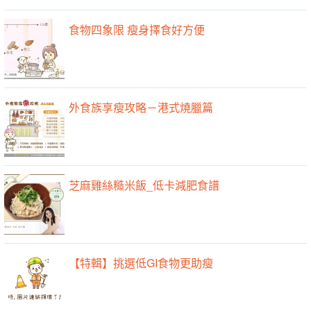
食物四象限 瘦身擇食好方便
外食族享瘦攻略－港式燒臘篇
芝麻雞絲糙米飯_低卡減肥食譜
【特輯】挑選低GI食物更助瘦