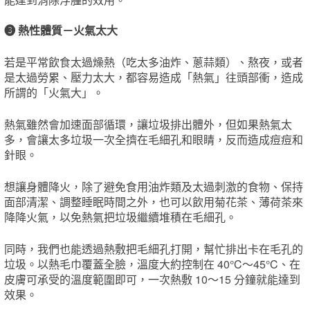
❸
熱性體質－火氣太大
若是平常飲食太過燥熱（吃太多油炸、蔥蒜類）、熬夜，或者
是太過勞累、壓力太大，都容易造成「熱氣」往頭部衝，造成
所謂的「火氣大」。
熱氣雖然會加速面部循環，讓垃圾排出體外，但如果熱氣太
多，會讓太多垃圾一次全擠在毛細孔和眼睛，反而造成痘痘和
針眼。
想讓身體降火，除了避免食用油炸類及太過刺激的食物、保持
面部清潔、調整睡眠時間之外，也可以飲用菊花茶、薄荷茶來
降降火氣，以免熱氣把垃圾繼續堆積在毛細孔。
同時，我們也能透過熱敷把毛細孔打開，幫忙排出卡在毛孔的
垃圾。以熱毛巾覆蓋全臉，溫度大約控制在 40°C～45°C、在
皮膚可承受的溫度範圍即可，一次熱敷 10～15 分鐘就能達到
效果。