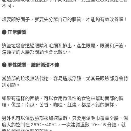
不同。
想要顧好面子，就要先分辨自己的體質，才能夠有效改善喔！
❶
正常體質
這些垃圾會透過眼睛和毛細孔排出，產生眼屎、眼淚和汗液，
這類型的人臉部問題也會比較少。
❷
寒性體質－臉部循環不佳
當臉部的垃圾無法代謝，容易造成浮腫，尤其是眼瞼部分會特
別明顯。
如果有這樣的困擾，可以食用微溫性的食物來幫助面部的循
環，像是：南瓜、茴香、咖哩、紅棗，都是不錯的選擇。
另外也可以溫敷臉部來加速循環，只要用溫毛巾覆蓋全臉，溫
度大約控制在 35°C～40°C，一次建議溫敷 10～15 分鐘，就
能達到消除浮腫的效用。