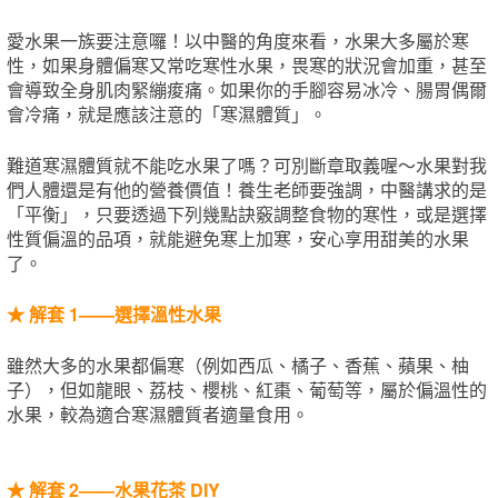
愛水果一族要注意囉！以中醫的角度來看，水果大多屬於寒
性，如果身體偏寒又常吃寒性水果，畏寒的狀況會加重，甚至
會導致全身肌肉緊繃痠痛。如果你的手腳容易冰冷、腸胃偶爾
會冷痛，就是應該注意的「寒濕體質」。
難道寒濕體質就不能吃水果了嗎？可別斷章取義喔～水果對我
們人體還是有他的營養價值！養生老師要強調，中醫講求的是
「平衡」，只要透過下列幾點訣竅調整食物的寒性，或是選擇
性質偏溫的品項，就能避免寒上加寒，安心享用甜美的水果
了。
★ 解套 1——選擇溫性水果
雖然大多的水果都偏寒（例如西瓜、橘子、香蕉、蘋果、柚
子），但如龍眼、荔枝、櫻桃、紅棗、葡萄等，屬於偏溫性的
水果，較為適合寒濕體質者適量食用。
★ 解套 2——水果花茶 DIY