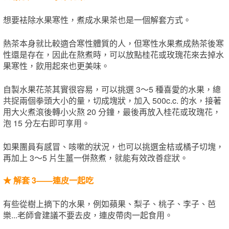
想要袪除水果寒性，煮成水果茶也是一個解套方式。
熱茶本身就比較適合寒性體質的人，但寒性水果煮成熱茶後寒
性還是存在，因此在熬煮時，可以放點桂花或玫瑰花來去掉水
果寒性，飲用起來也更美味。
自製水果花茶其實很容易，可以挑選 3～5 種喜愛的水果，總
共捉兩個拳頭大小的量，切成塊狀，加入 500c.c. 的水，接著
用大火煮滾後轉小火熬 20 分鐘，最後再放入桂花或玫瑰花，
泡 15 分左右即可享用。
如果團員有感冒、咳嗽的狀況，也可以挑選金桔或橘子切塊，
再加上 3～5 片生薑一併熬煮，就能有效改善症狀。
★ 解套 3——連皮一起吃
有些從樹上摘下的水果，例如蘋果、梨子、桃子、李子、芭
樂...老師會建議不要去皮，連皮帶肉一起食用。