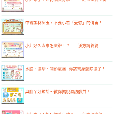
中醫談林黛玉，不要小看「憂鬱」的傷害！
小紅好久沒來怎麼辦！？——漢方調養篇
水腫、濕疹、關節痠痛...你該幫身體除濕了！
臭腳丫好尷尬～教你擺脫濕熱體質！