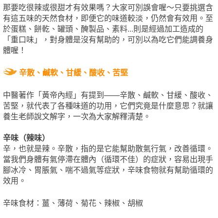
那要吃很辣或很甜才有效果嗎？大家可別誤會喔～只要挑選含
有這五味的天然食材，即便它的味道較淡，仍然會有效用。至
於蛋糕、餅乾、罐頭、醃製品、素料...則是經過加工造成的
「重口味」，對身體是沒有幫助的，可別以為吃它們能調養身
體喔！
辛散、鹹軟、甘緩、酸收、苦堅
中醫著作「黃帝內經」有提到——辛散、鹹軟、甘緩、酸收、
苦堅，就代表了各種味道的功用，它們究竟是什麼意思？就讓
養生老師說文解字，一次為大家解釋清楚。
辛味（辣味）
辛，也就是辣。辛散，指的是它能幫助散氣行氣，改善循環。
當我們身體有氣停滯在體內（循環不佳）的症狀，容易出現手
腳冰冷、胃脹氣、喘不過氣等症狀，辛味食物就有幫助循環的
效用。
辛味食材：薑、薄荷、菊花、辣椒、胡椒