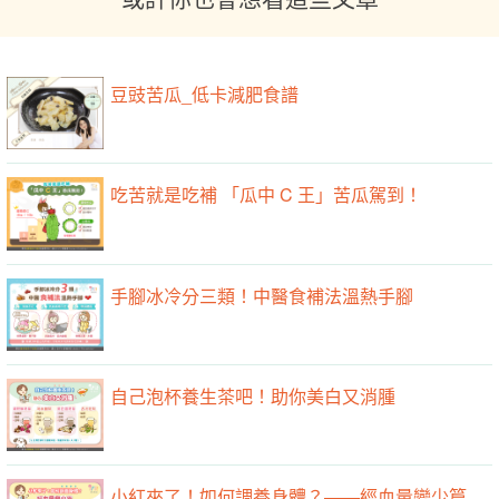
豆豉苦瓜_低卡減肥食譜
吃苦就是吃補 「瓜中 C 王」苦瓜駕到！
手腳冰冷分三類！中醫食補法溫熱手腳
自己泡杯養生茶吧！助你美白又消腫
小紅來了！如何調養身體？——經血量變少篇