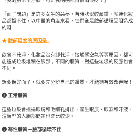
「面子問題」是許多女生的惡夢，有時狀況較嚴重，就連化妝
品都擋不住，以中醫的角度來看，它們全是臉部循環受阻造成
的呀！
★
臉部阻塞的原因是...
飲食不乾淨、化妝品沒有卸乾淨、接觸髒空氣等等原因，都可
能造成垃圾堆積在臉部；不同的體質，對這些垃圾的反應也會
不同。
想要顧好面子，就要先分辨自己的體質，才能夠有效改善喔！
❶
正常體質
這些垃圾會透過眼睛和毛細孔排出，產生眼屎、眼淚和汗液，
這類型的人臉部問題也會比較少。
❷
寒性體質－臉部循環不佳