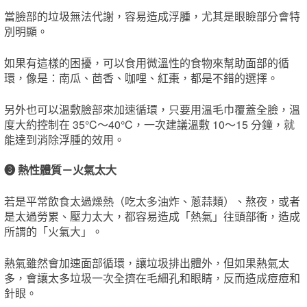
當臉部的垃圾無法代謝，容易造成浮腫，尤其是眼瞼部分會特
別明顯。
如果有這樣的困擾，可以食用微溫性的食物來幫助面部的循
環，像是：南瓜、茴香、咖哩、紅棗，都是不錯的選擇。
另外也可以溫敷臉部來加速循環，只要用溫毛巾覆蓋全臉，溫
度大約控制在 35°C～40°C，一次建議溫敷 10～15 分鐘，就
能達到消除浮腫的效用。
❸
熱性體質－火氣太大
若是平常飲食太過燥熱（吃太多油炸、蔥蒜類）、熬夜，或者
是太過勞累、壓力太大，都容易造成「熱氣」往頭部衝，造成
所謂的「火氣大」。
熱氣雖然會加速面部循環，讓垃圾排出體外，但如果熱氣太
多，會讓太多垃圾一次全擠在毛細孔和眼睛，反而造成痘痘和
針眼。