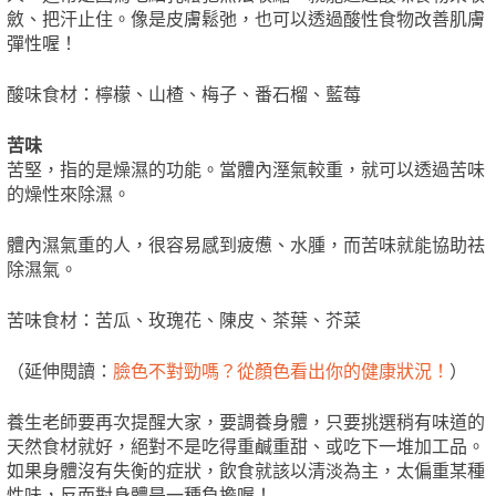
斂、把汗止住。像是皮膚鬆弛，也可以透過酸性食物改善肌膚
彈性喔！
酸味食材：檸檬、山楂、梅子、番石榴、藍莓
苦味
苦堅，指的是燥濕的功能。當體內溼氣較重，就可以透過苦味
的燥性來除濕。
體內濕氣重的人，很容易感到疲憊、水腫，而苦味就能協助祛
除濕氣。
苦味食材：苦瓜、玫瑰花、陳皮、茶葉、芥菜
（延伸閱讀：
臉色不對勁嗎？從顏色看出你的健康狀況！
）
養生老師要再次提醒大家，要調養身體，只要挑選稍有味道的
天然食材就好，絕對不是吃得重鹹重甜、或吃下一堆加工品。
如果身體沒有失衡的症狀，飲食就該以清淡為主，太偏重某種
性味，反而對身體是一種負擔喔！