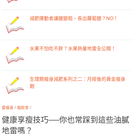
減肥運動會讓腿變粗、長出蘿蔔腿？NO！
水果不怕吃不胖？水果熱量地雷全公開！
生理期瘦身減肥系列之二：月經後的黃金瘦身
期
愛瘦身
/
瘦飲食
/
健康享瘦技巧──你也常踩到這些油膩
地雷嗎？