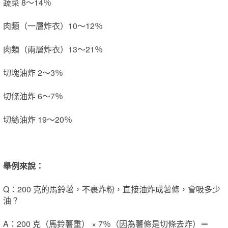
蔬菜 8～14％
肉類（一層炸衣）10～12％
肉類（兩層炸衣）13～21％
切塊油炸 2～3％
切條油炸 6～7％
切絲油炸 19～20％
舉例來說：
Q：200 克的馬鈴薯，不裹炸粉，直接油炸成薯條，會吸多少
油？
A：200 克（馬鈴薯重） × 7％（因為薯條是切條去炸）＝