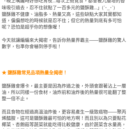
「晚上嘴饞時好想吃宵夜...每次上街覓食，都會被九層塔的香
味吸引過去，忍不住就點了一百多元的鹽酥雞...」(´･_･`)
鹽酥雞不健康、油脂多、熱量又高，這些缺點大家其實都知
道，偏偏想吃的時候就是忍不住；但它的熱量到底有多可怕
呢？恐怕是超乎你的想像喔！
今天就讓編編來大揭密，告訴你熱量界霸主——鹽酥雞的驚人
數字，包準你會嚇到停手啦！
★
鹽
酥雞常見品項熱量全揭密！
鹽酥雞會爆卡，最主要是因為炸過之後，外頭會跟著沾上一層
油，所以同樣一份食材，油炸前和油炸後的熱量很可能翻了整
整一倍不止。
而且食物在經過高溫油炸後，更容易產生一級致癌物——聚丙
烯醯胺，這可是鹽酥雞最可怕的地方啊！而且別以為只要點花
椰菜、杏飽菇等蔬菜就能吃得比較健康，由於蔬菜含水量高，