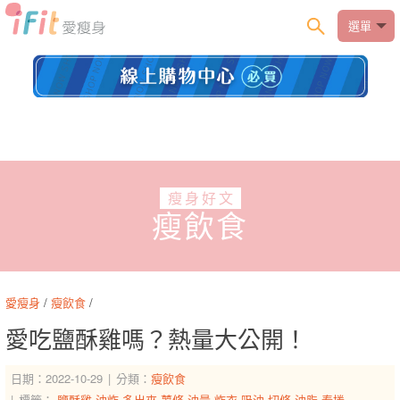
選單
瘦身好文
瘦飲食
愛瘦身
/
瘦飲食
/
愛吃鹽酥雞嗎？熱量大公開！
日期：2022-10-29
分類：
瘦飲食
標籤：
鹽酥雞
油炸
多出來
薯條
油量
炸衣
吸油
切條
油脂
春捲