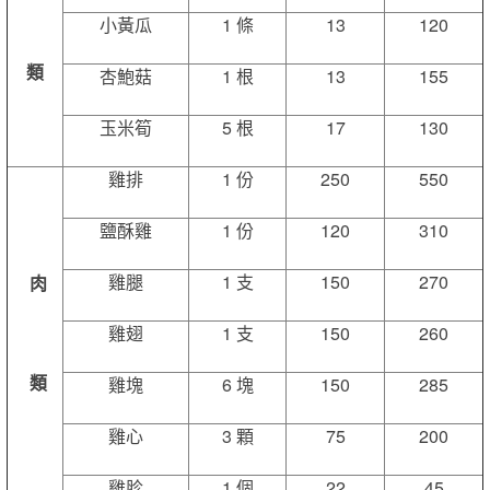
小黃瓜
1 條
13
120
類
杏鮑菇
1 根
13
155
玉米筍
5 根
17
130
雞排
1 份
250
550
鹽酥雞
1 份
120
310
雞腿
1 支
150
270
肉
雞翅
1 支
150
260
類
雞塊
6 塊
150
285
雞心
3 顆
75
200
雞胗
1 個
22
45