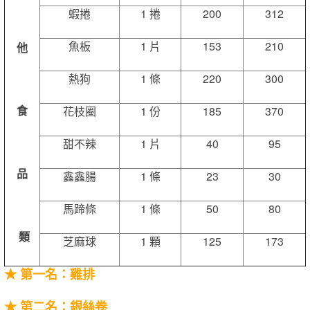
蝦捲
1 捲
200
312
魚板
1 片
153
210
他
熱狗
1 條
220
300
食
花枝圈
1 份
185
370
甜不辣
1 片
40
95
品
鑫鑫腸
1 條
23
30
馬蹄條
1 條
50
80
類
芝麻球
1 顆
125
173
★
第一名：雞排
★
第二名：銀絲卷