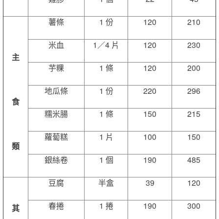
薯條
1 份
120
210
米血
1／4 片
120
230
主
芋粿
1 條
120
200
地瓜條
1 份
220
296
食
糯米腸
1 條
150
215
蘿蔔糕
1 片
100
150
類
銀絲卷
1 個
190
485
豆腐
半盒
39
120
春捲
1 捲
190
300
其