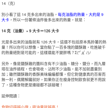
14（克）
別小看了這 14 克多出來的油脂，
每克油脂的熱量，大約是 9
大卡
，所以一份薯條油炸後多出來的熱量，就是：
14 克（油量）× 9 大卡＝126 大卡
光是多出來的油脂就有 126 大卡，這還不包括原本馬鈴薯的熱
量！所以你可以想像，當你點了一百多塊的鹽酥雞，吃進破千
的熱量絕對是可能的，這樣還能不變胖嗎？Σ(*ﾟдﾟﾉ)ﾉ
另外，像是鹽酥雞的醬料含有不少油脂、糖分、鹽分，而九層
塔在油炸過程，也會吸收、沾附不少油脂，能不加就盡量別
加；雖然鹽酥雞的香酥美味編編都懂，但它對健康真的百害而
無一利，偶爾解饞就好，如果你正在瘦身控制飲食就更不用說
了，這種食物更是連碰都不該碰喔！
延伸閱讀：
食物切得越小塊，吸油量就越高！