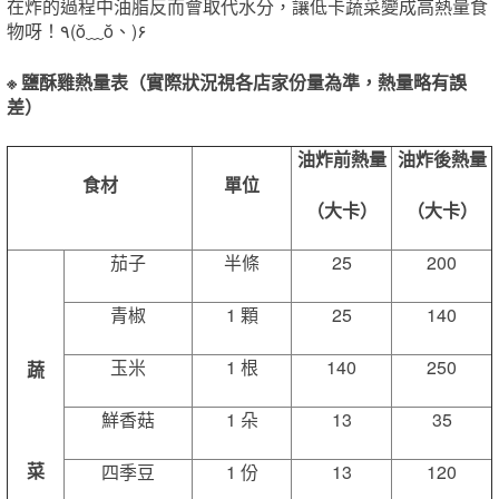
在炸的過程中油脂反而會取代水分，讓低卡蔬菜變成高熱量食
物呀！٩(ŏ﹏ŏ、)۶
※ 鹽酥雞熱量表（實際狀況視各店家份量為準，熱量略有誤
差）
油炸前熱量
油炸後熱量
食材
單位
（大卡）
（大卡）
茄子
半條
25
200
青椒
1 顆
25
140
玉米
1 根
140
250
蔬
鮮香菇
1 朵
13
35
菜
四季豆
1 份
13
120