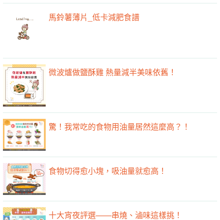
馬鈴薯薄片_低卡減肥食譜
微波爐做鹽酥雞 熱量減半美味依舊！
驚！我常吃的食物用油量居然這麼高？！
食物切得愈小塊，吸油量就愈高！
十大宵夜評選——串燒、滷味這樣挑！