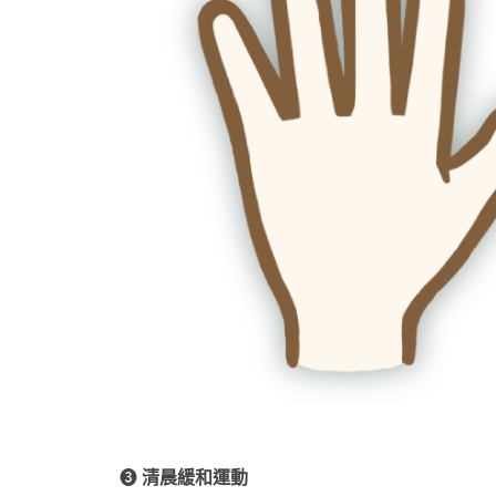
❸
清晨緩和運動