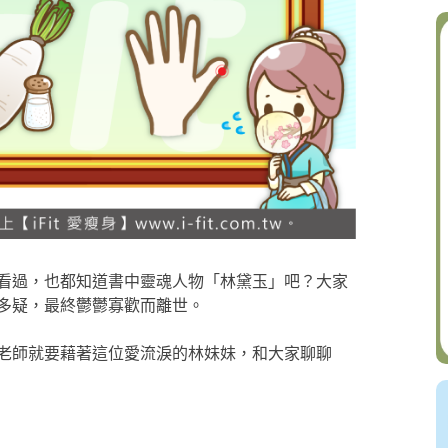
看過，也都知道書中靈魂人物「林黛玉」吧？大家
多疑，最終鬱鬱寡歡而離世。
老師就要藉著這位愛流淚的林妹妹，和大家聊聊