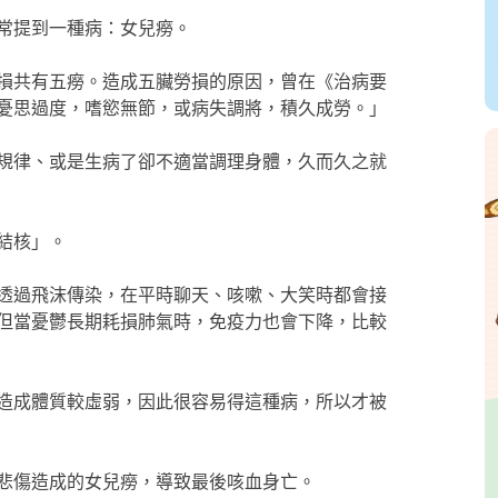
常提到一種病：女兒癆。
損共有五癆。造成五臟勞損的原因，曾在《治病要
憂思過度，嗜慾無節，或病失調將，積久成勞。」
規律、或是生病了卻不適當調理身體，久而久之就
結核」。
透過飛沫傳染，在平時聊天、咳嗽、大笑時都會接
但當憂鬱長期耗損肺氣時，免疫力也會下降，比較
造成體質較虛弱，因此很容易得這種病，所以才被
悲傷造成的女兒癆，導致最後咳血身亡。