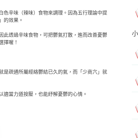
白色辛味（辣味）食物來調理。因為五行理論中提
」的效果。
因此透過辛味食物，可把鬱氣打散，進而改善憂鬱
選擇喔！
就是疏通所屬經絡鬱結已久的氣，而「少商穴」就
以適當力道按壓，也能紓解憂鬱的心情。