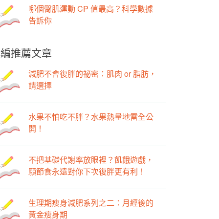
哪個臀肌運動 CP 值最高？科學數據
告訴你
小編推薦文章
減肥不會復胖的祕密：肌肉 or 脂肪，
請選擇
水果不怕吃不胖？水果熱量地雷全公
開！
不把基礎代謝率放眼裡？飢餓遊戲，
願節食永遠對你下次復胖更有利！
生理期瘦身減肥系列之二：月經後的
黃金瘦身期