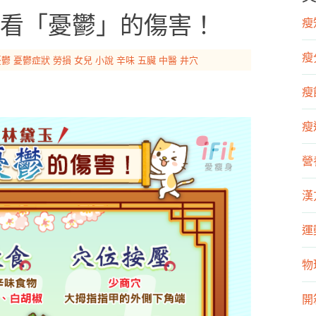
看「憂鬱」的傷害！
瘦知
瘦
憂鬱
憂鬱症狀
勞損
女兒
小說
辛味
五臟
中醫
井穴
瘦飲
瘦運
營
漢
運
物
開