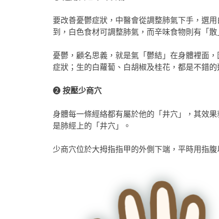
要改善憂鬱症狀，中醫會從調整肺氣下手，選用
到，白色食材可調整肺氣，而辛味食物則有「散
憂鬱，顧名思義，就是氣「鬱結」在身體裡面，
症狀；生的白蘿蔔、白胡椒及桂花，都是不錯的
❷
按壓少商穴
身體每一條經絡都有屬於他的「井穴」，其效果
是肺經上的「井穴」。
少商穴位於大拇指指甲的外側下端，平時用指腹