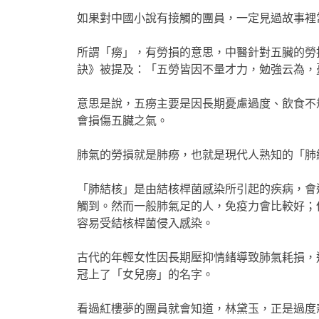
如果對中國小說有接觸的團員，一定見過故事裡
所謂「癆」，有勞損的意思，中醫針對五臟的勞
訣》被提及：「五勞皆因不量才力，勉強云為，
意思是說，五癆主要是因長期憂慮過度、飲食不
會損傷五臟之氣。
肺氣的勞損就是肺癆，也就是現代人熟知的「肺
「肺結核」是由結核桿菌感染所引起的疾病，會
觸到。然而一般肺氣足的人，免疫力會比較好；
容易受結核桿菌侵入感染。
古代的年輕女性因長期壓抑情緒導致肺氣耗損，
冠上了「女兒癆」的名字。
看過紅樓夢的團員就會知道，林黛玉，正是過度