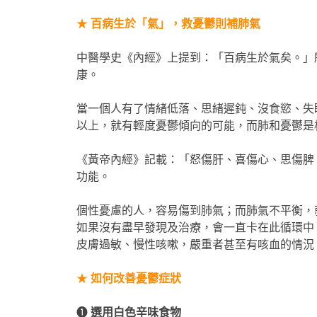
★
百病生於「氣」，救憂鬱則補肺氣
中醫學史《內經》上提到：「百病生於氣矣。」
康。
當一個人有了情緒低落、思緒遲鈍、沒食慾、失眠
以上，就有輕度憂鬱傾向的可能，而肺和憂鬱是
《黃帝內經》記載：「怒傷肝、喜傷心、思傷脾
功能。
個性憂慮的人，容易傷到肺氣；而肺氣不平衡，
如果沒有盡早發現及治療，會一直卡在此循環中
皮膚過敏、慢性咳嗽，嚴重者甚至有咳血的情況
★
如何改善憂鬱症狀
❶
選用白色辛味食物