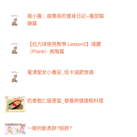
瘦小腹：瘦團長的健身日記─腹部鍛
鍊篇
【抗力球使用教學 Lesson2】撐體
（Plank）進階篇
蜜漬聖女小番茄_低卡減肥食譜
奶香蝦仁飯便當_營養師健康輕料理
一眼判斷真胖?假胖?