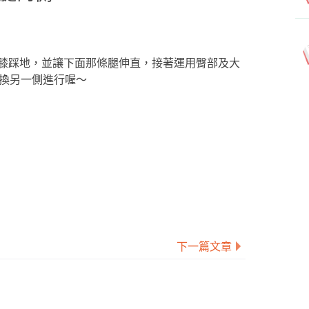
膝踩地，並讓下面那條腿伸直，接著運用臀部及大
要換另一側進行喔～
下一篇文章