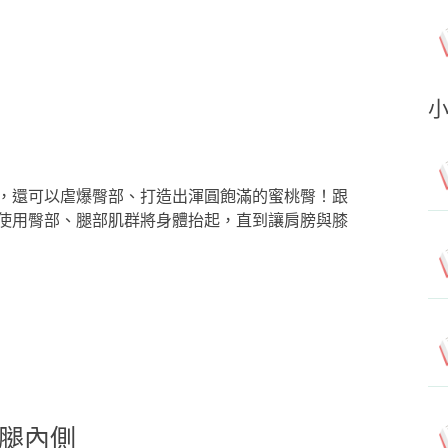
，還可以虐爆臀部、打造出渾圓飽滿的蜜桃臀！跟
使用臀部、腿部肌群將身體抬起，直到讓肩膀與膝
腿內側