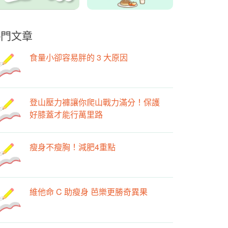
熱門文章
食量小卻容易胖的 3 大原因
登山壓力褲讓你爬山戰力滿分！保護
好膝蓋才能行萬里路
瘦身不瘦胸！減肥4重點
維他命 C 助瘦身 芭樂更勝奇異果