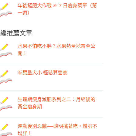
年後鏟肥大作戰 ☞ 7 日瘦身菜單（第
一週）
小編推薦文章
水果不怕吃不胖？水果熱量地雷全公
開！
拳頭量大小 輕鬆算營養
生理期瘦身減肥系列之二：月經後的
黃金瘦身期
運動後別忍餓──聰明挑著吃，增肌不
增胖！