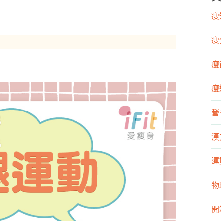
瘦知
瘦
瘦飲
瘦運
營
漢
運
物
開