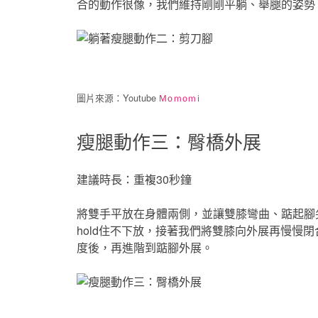
合的動作很像，我們維持剛剛平躺、舉腿的姿勢
圖片來源：Youtube
Momomi
瘦腿動作三：臀橋外展
建議時長：重複30秒鐘
將雙手平放在身體兩側，並讓雙膝彎曲、踮起腳
hold住不下放，接著我們將雙膝向外展再慢慢
度後，再進階到踮腳外展。