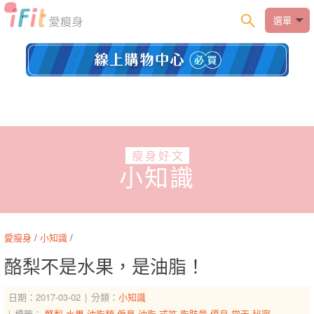
選單
瘦身好文
小知識
愛瘦身
/
小知識
/
酪梨不是水果，是油脂！
日期：2017-03-02
分類：
小知識
標籤：
酪梨
水果
油脂類
偏見
油脂
或許
脂肪量
優良
當天
秘密