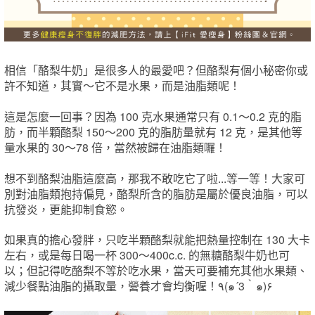
相信「酪梨牛奶」是很多人的最愛吧？但酪梨有個小秘密你或
許不知道，其實～它不是水果，而是油脂類呢！
這是怎麼一回事？因為 100 克水果通常只有 0.1～0.2 克的脂
肪，而半顆酪梨 150～200 克的脂肪量就有 12 克，是其他等
量水果的 30～78 倍，當然被歸在油脂類囉！
想不到酪梨油脂這麼高，那我不敢吃它了啦...等一等！大家可
別對油脂類抱持偏見，酪梨所含的脂肪是屬於優良油脂，可以
抗發炎，更能抑制食慾。
如果真的擔心發胖，只吃半顆酪梨就能把熱量控制在 130 大卡
左右，或是每日喝一杯 300～400c.c. 的無糖酪梨牛奶也可
以；但記得吃酪梨不等於吃水果，當天可要補充其他水果類、
減少餐點油脂的攝取量，營養才會均衡喔！٩(๑´3｀๑)۶