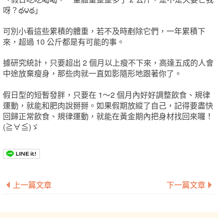
呀？థ౪థ」
可別小看這些累積的體重，若不及時剷除它們，一年累積下
來，超過 10 公斤都是有可能的事。
據研究統計，只要超出 2 個月以上瘦不下來，高達五成的人會
中途放棄瘦身，那些肉就一直如影隨形地跟著你了。
假日型的短暫發胖，只要在 1～2 個月內好好調整飲食、規律
運動，就能和肥肉說掰掰。如果假期放縱了自己，記得要盡快
回歸正常飲食、規律運動，就能在黃金期內把身材找回來囉！
(≧∀≦)ゞ
上一篇文章
下一篇文章