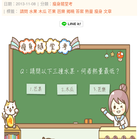
日期：2013-11-08
分類：
瘦身隨堂考
標籤：
請問
水果
木瓜
芒果
芭樂
揭曉
答案
熱量
瘦身
文章