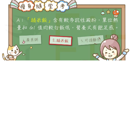
-->
-->
Q：下列哪一種主食的 GI 值較低，比較有益瘦身呢？
A：「糙米飯」
含有較多抗性澱粉， GI 值較白飯低，營養又有