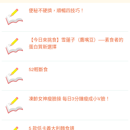
便秘不硬擠，順暢四技巧！
【今日來挑食】雪蓮子（鷹嘴豆）──素食者的
蛋白質新選擇
52輕斷食
凍齡女神瘦臉操 每日3分鐘瘦成小V臉！
5 款低卡義大利麵食譜