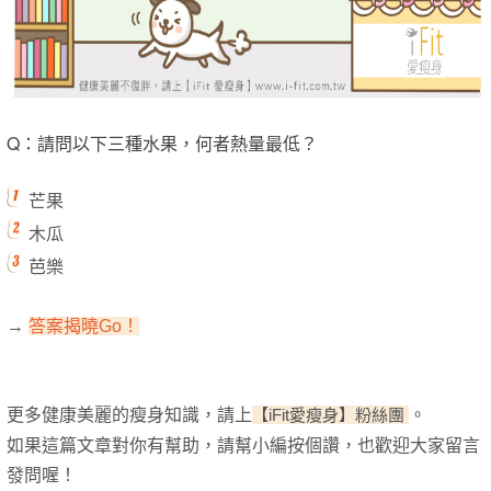
Q：請問以下三種水果，何者熱量最低？
芒果
木瓜
芭樂
→
答
案揭曉G
o
！
更多健康美麗的瘦身知識，
請上
【iFit愛瘦身】粉絲團
。
如果這篇文章對你有幫助，請幫小編按個讚，也歡迎大家留言
發問喔！