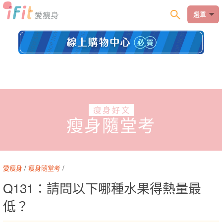
選單
瘦身好文
瘦身隨堂考
愛瘦身
/
瘦身隨堂考
/
Q131：請問以下哪種水果得熱量最
低？