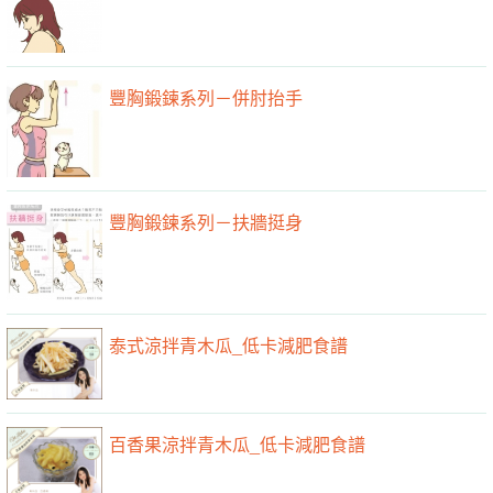
豐胸鍛鍊系列－併肘抬手
豐胸鍛鍊系列－扶牆挺身
泰式涼拌青木瓜_低卡減肥食譜
百香果涼拌青木瓜_低卡減肥食譜