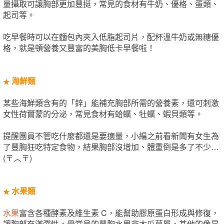
量攝取可讓胸部更加豐挺，常見的食材有牛奶、優格、蛋類、
起司等。
吃早餐時可以在麵包內夾入低脂起司片，配杯溫牛奶或無糖優
格，就是頓營養又豐富的美胸低卡早餐啦！
海鮮類
★
某些海鮮類含有的「鋅」能補充胸部所需的營養素，還可刺激
女性荷爾蒙的分泌，常見食材有蛤蠣、牡蠣、蝦貝類等。
提醒團員不管吃什麼都還是要適量，小編之前看新聞有女生為
了豐胸狂吃特定食物，結果胸部沒增加、體重倒是多了不少…
(〒︿〒)
水果類
★
水果
富含各種酵素及維生素 C，能幫助膠原蛋白形成與修復，
讓胸部充滿彈性，最常見的豐胸水果非木瓜莫屬，其他的像是