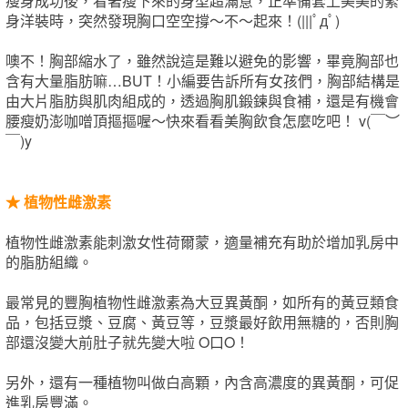
瘦身成功後，看著瘦下來的身型超滿意，正準備套上美美的緊
身洋裝時，突然發現胸口空空撐～不～起來！(|||ﾟдﾟ)
噢不！胸部縮水了，雖然說這是難以避免的影響，畢竟胸部也
含有大量脂肪嘛…BUT！小編要告訴所有女孩們，胸部結構是
由大片脂肪與肌肉組成的，透過胸肌鍛鍊與食補，還是有機會
腰瘦奶澎咖噌頂摳摳喔～快來看看美胸飲食怎麼吃吧！ v(￣︶
￣)y
★
植物性雌激素
植物性雌激素能刺激女性荷爾蒙，適量補充有助於增加乳房中
的脂肪組織。
最常見的豐胸植物性雌激素為大豆異黃酮，如所有的黃豆類食
品，包括豆漿、豆腐、黃豆等，豆漿最好飲用無糖的，否則胸
部還沒變大前肚子就先變大啦 O口O！
另外，還有一種植物叫做白高顆，內含高濃度的異黃酮，可促
進乳房豐滿。