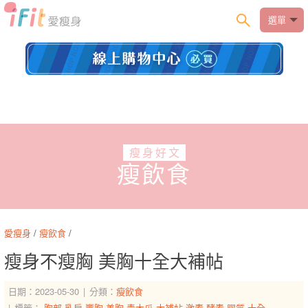
選單
瘦身好文
瘦飲食
愛瘦身
/
瘦飲食
/
瘦身不瘦胸 美胸十全大補帖
日期：2023-05-30
分類：
瘦飲食
標籤：
胸部
乳房
豐胸
美胸
青木瓜
大補帖
激素
酵素
膠質
十全