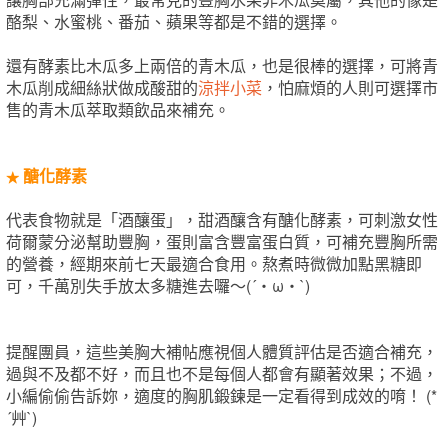
酪梨、水蜜桃、番茄、蘋果等都是不錯的選擇。
還有酵素比木瓜多上兩倍的青木瓜，也是很棒的選擇，可將青
木瓜削成細絲狀做成酸甜的
涼拌小菜
，怕麻煩的人則可選擇市
售的青木瓜萃取類飲品來補充。
醣化酵素
★
代表食物就是「酒釀蛋」，甜酒釀含有醣化酵素，可刺激女性
荷爾蒙分泌幫助豐胸，蛋則富含豐富蛋白質，可補充豐胸所需
的營養，經期來前七天最適合食用。熬煮時微微加點黑糖即
可，千萬別失手放太多糖進去囉～(´・ω・`)
提醒團員，這些美胸大補帖應視個人體質評估是否適合補充，
過與不及都不好，而且也不是每個人都會有顯著效果；不過，
小編偷偷告訴妳，適度的胸肌鍛鍊是一定看得到成效的唷！ (*
´艸`)