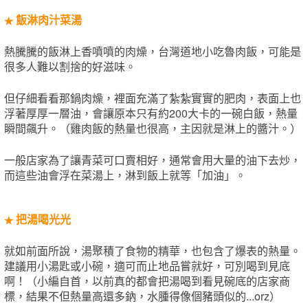
飯淋肉汁菜湯
★
熱騰騰的飯淋上香噴噴的肉燥，台灣道地小吃魯肉飯，可能是
很多人難以割捨的好滋味。
但仔細看看那鍋肉燥，裡面充滿了紮紮實實的肥肉，表面上也
浮著厚厚一層油，會讓原本只有約200大卡的一碗白飯，熱量
瞬間飆升。（雞肉飯的熱量也很高，主因就是淋上的醬汁。）
一般店家為了讓青菜可口賣相好，通常會用大量的油下去炒，
而這些油會浮在菜湯上，淋到飯上就等「加油」。
把湯喝光光
★
就如前面所說，湯聚積了食物的精華，也包含了爆表的熱量。
建議用小湯匙或小碗，適可而止地品嘗就好，可別喝到見底
啊！（小編自首，以前真的都會把湯喝到看見碗底的店家商
標，結果不但熱量高還多鈉，水腫得像個豬頭似的...orz）