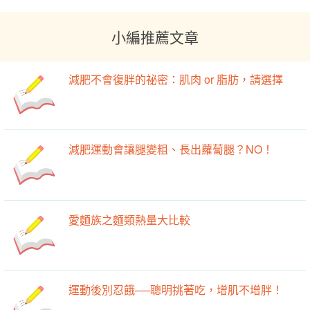
小編推薦文章
減肥不會復胖的祕密：肌肉 or 脂肪，請選擇
減肥運動會讓腿變粗、長出蘿蔔腿？NO！
愛麵族之麵類熱量大比較
運動後別忍餓──聰明挑著吃，增肌不增胖！