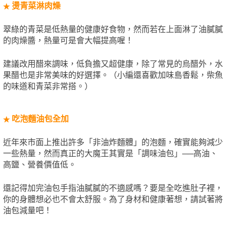
燙青菜淋肉燥
★
翠綠的青菜是低熱量的健康好食物，然而若在上面淋了油膩膩
的肉燥醬，熱量可是會大幅提高喔！
建議改用醋來調味，低負擔又超健康，除了常見的烏醋外，水
果醋也是非常美味的好選擇。（小編還喜歡加味島香鬆，柴魚
的味道和青菜非常搭。）
吃泡麵油包全加
★
近年來市面上推出許多「非油炸麵體」的泡麵，確實能夠減少
一些熱量，然而真正的大魔王其實是「調味油包」──高油、
高鹽、營養價值低。
還記得加完油包手指油膩膩的不適感嗎？要是全吃進肚子裡，
你的身體想必也不會太舒服。為了身材和健康著想，請試著將
油包減量吧！