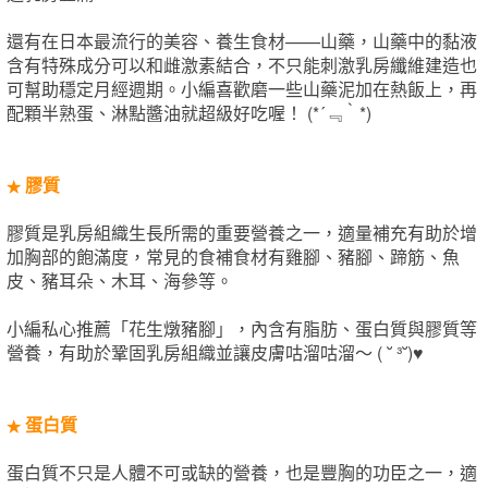
還有在日本最流行的美容、養生食材——山藥，山藥中的黏液
含有特殊成分可以和雌激素結合，不只能刺激乳房纖維建造也
可幫助穩定月經週期。小編喜歡磨一些山藥泥加在熱飯上，再
配顆半熟蛋、淋點醬油就超級好吃喔！ (*´﹃｀*)
膠質
★
膠質是乳房組織生長所需的重要營養之一，適量補充有助於增
加胸部的飽滿度，常見的食補食材有雞腳、豬腳、蹄筋、魚
皮、豬耳朵、木耳、海參等。
小編私心推薦「花生燉豬腳」，內含有脂肪、蛋白質與膠質等
營養，有助於鞏固乳房組織並讓皮膚咕溜咕溜～ ( ˘ ³˘)♥
蛋白質
★
蛋白質不只是人體不可或缺的營養，也是豐胸的功臣之一，適