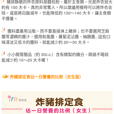
豬排酥脆的炸衣原料是麵包粉，屬於主食類，光是炸衣就大
約有 150 大卡，真的非常驚人。所以建議用餐時可以將炸衣去
除，或是將白飯減半，也能降低約 130～140 大卡，讓主食類
不爆量。
醬料盡量用沾取，而不要直接淋上豬排；也不要選用芝麻
醬等濃稠的醬汁，選用和風醬、蘿蔔泥沾醬、柚醋醬...這些口
味清淡又低卡的醬料，就能減少約 20～30 大卡。
小小開胃醋品（約 30c.c.）含有精製的糖分，跳過不喝就
能減少約 10～20 大卡喔！
炸豬排定食佔一日營養的比例（女生版）