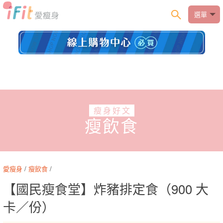
選單
瘦身好文
瘦飲食
愛瘦身
/
瘦飲食
/
【國民瘦食堂】炸豬排定食（900 大
卡／份）