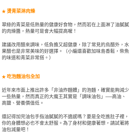
燙青菜淋肉燥
★
翠綠的青菜是低熱量的健康好食物，然而若在上面淋了油膩膩
的肉燥醬，熱量可是會大幅提高喔！
建議改用醋來調味，低負擔又超健康，除了常見的烏醋外，水
果醋也是非常美味的好選擇。（小編還喜歡加味島香鬆，柴魚
的味道和青菜非常搭。）
吃泡麵油包全加
★
近年來市面上推出許多「非油炸麵體」的泡麵，確實能夠減少
一些熱量，然而真正的大魔王其實是「調味油包」──高油、
高鹽、營養價值低。
還記得加完油包手指油膩膩的不適感嗎？要是全吃進肚子裡，
你的身體想必也不會太舒服。為了身材和健康著想，請試著將
油包減量吧！