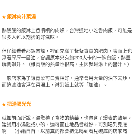
飯淋肉汁菜湯
★
熱騰騰的飯淋上香噴噴的肉燥，台灣道地小吃魯肉飯，可能是
很多人難以割捨的好滋味。
但仔細看看那鍋肉燥，裡面充滿了紮紮實實的肥肉，表面上也
浮著厚厚一層油，會讓原本只有約200大卡的一碗白飯，熱量
瞬間飆升。（雞肉飯的熱量也很高，主因就是淋上的醬汁。）
一般店家為了讓青菜可口賣相好，通常會用大量的油下去炒，
而這些油會浮在菜湯上，淋到飯上就等「加油」。
把湯喝光光
★
就如前面所說，湯聚積了食物的精華，也包含了爆表的熱量。
建議用小湯匙或小碗，適可而止地品嘗就好，可別喝到見底
啊！（小編自首，以前真的都會把湯喝到看見碗底的店家商