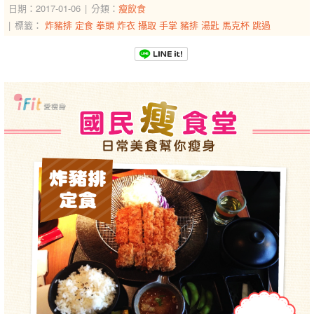
日期：2017-01-06
分類：
瘦飲食
標籤：
炸豬排
定食
拳頭
炸衣
攝取
手掌
豬排
湯匙
馬克杯
跳過