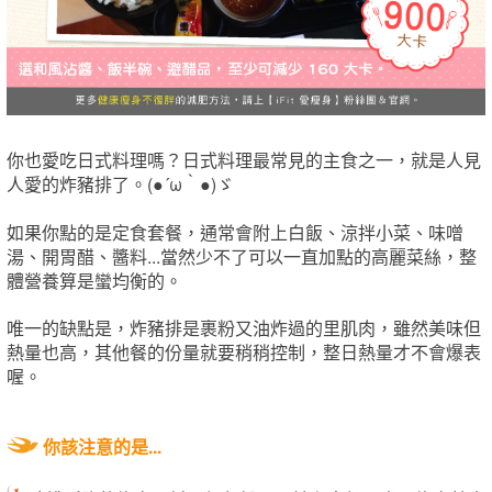
你也愛吃日式料理嗎？日式料理最常見的主食之一，就是人見
人愛的炸豬排了。(●´ω｀●)ゞ
如果你點的是定食套餐，通常會附上白飯、涼拌小菜、味噌
湯、開胃醋、醬料...當然少不了可以一直加點的高麗菜絲，整
體營養算是蠻均衡的。
唯一的缺點是，炸豬排是裹粉又油炸過的里肌肉，雖然美味但
熱量也高，其他餐的份量就要稍稍控制，整日熱量才不會爆表
喔。
你該注意的是
...