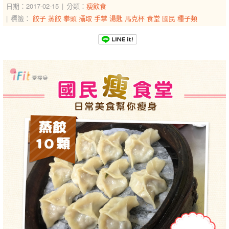
日期：2017-02-15
分類：
瘦飲食
標籤：
餃子
蒸餃
拳頭
攝取
手掌
湯匙
馬克杯
食堂
國民
種子類