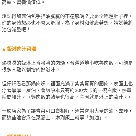
高鹽、營養價值低。
還記得加完油包手指油膩膩的不適感嗎？要是全吃進肚子裡，
你的身體想必也不會太舒服。為了身材和健康著想，請試著將
油包減量吧！
飯淋肉汁菜湯
★
熱騰騰的飯淋上香噴噴的肉燥，台灣道地小吃魯肉飯，可能是
很多人難以割捨的好滋味。
但仔細看看那鍋肉燥，裡面充滿了紮紮實實的肥肉，表面上也
浮著厚厚一層油，會讓原本只有約200大卡的一碗白飯，熱量
瞬間飆升。（雞肉飯的熱量也很高，主因就是淋上的醬汁。）
一般店家為了讓青菜可口賣相好，通常會用大量的油下去炒，
而這些油會浮在菜湯上，淋到飯上就等「加油」。