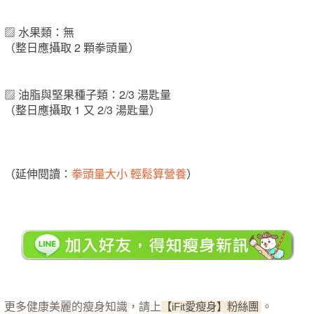
▨ 水果類：無
（整日應攝取 2 顆拳頭量）
▨ 油脂與堅果種子類：2/3 湯匙量
（整日應攝取 1 又 2/3 湯匙量）
（延伸閱讀：
拳頭量大小 輕鬆算營養
）
更多健康美麗的瘦身知識，請上
。
【iFit愛瘦身】粉絲團