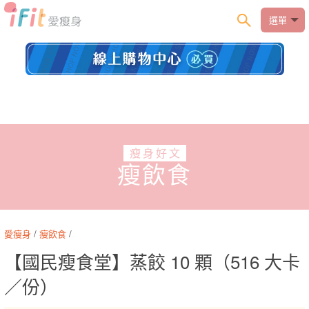
選單
瘦身好文
瘦飲食
愛瘦身
/
瘦飲食
/
【國民瘦食堂】蒸餃 10 顆（516 大卡
／份）