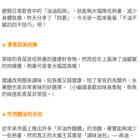
避開日常飲食中的「油油陷阱」，就能夠大幅降低熱量、減少
身體負擔，昨天分享了「四要」，今天就一起來看看「不油不
膩的四不技巧」吧！
燙青菜淋肉燥
★
翠綠的青菜是低熱量的健康好食物，然而若在上面淋了油膩膩
的肉燥醬，熱量可是會大幅提高喔！
建議改用醋來調味，低負擔又超健康，除了常見的烏醋外，水
果醋也是非常美味的好選擇。（小編還喜歡加味島香鬆，柴魚
的味道和青菜非常搭。）
吃泡麵油包全加
★
近年來市面上推出許多「非油炸麵體」的泡麵，確實能夠減少
一些熱量，然而真正的大魔王其實是「調味油包」──高油、