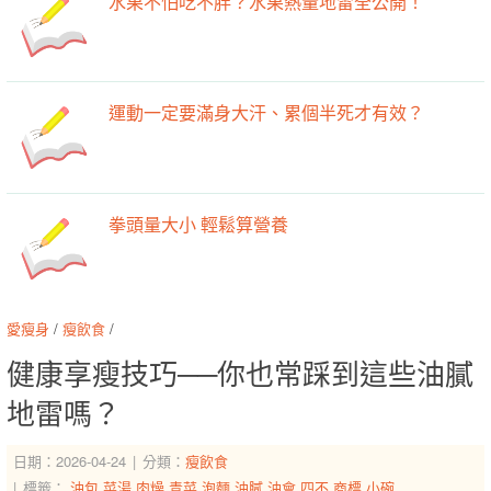
水果不怕吃不胖？水果熱量地雷全公開！
運動一定要滿身大汗、累個半死才有效？
拳頭量大小 輕鬆算營養
愛瘦身
/
瘦飲食
/
健康享瘦技巧──你也常踩到這些油膩
地雷嗎？
日期：2026-04-24
分類：
瘦飲食
標籤：
油包
菜湯
肉燥
青菜
泡麵
油膩
油會
四不
商標
小碗