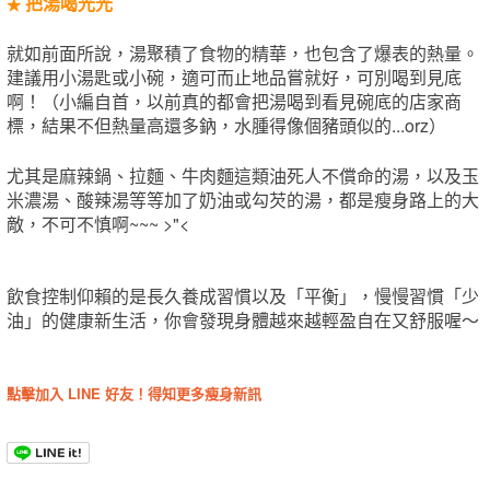
把湯喝光光
★
就如前面所說，湯聚積了食物的精華，也包含了爆表的熱量。
建議用小湯匙或小碗，適可而止地品嘗就好，可別喝到見底
啊！（小編自首，以前真的都會把湯喝到看見碗底的店家商
標，結果不但熱量高還多鈉，水腫得像個豬頭似的...orz）
尤其是麻辣鍋、拉麵、牛肉麵這類油死人不償命的湯，以及玉
米濃湯、酸辣湯等等加了奶油或勾芡的湯，都是瘦身路上的大
敵，不可不慎啊~~~ >"<
飲食控制仰賴的是長久養成習慣以及「平衡」，慢慢習慣「少
油」的健康新生活，你會發現身體越來越輕盈自在又舒服喔～
點擊加入 LINE 好友！得知更多瘦身新訊