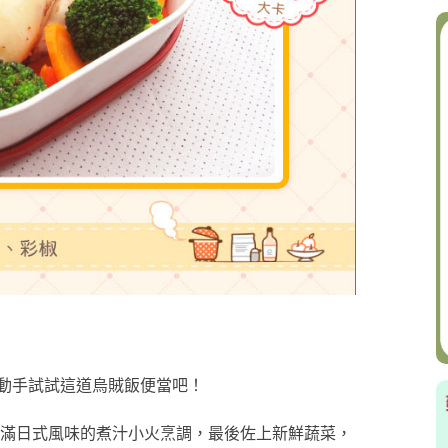
動手試試這道烏賊飯便當吧！
充滿日式風味的煮汁小火烹調，最後佐上新鮮蔬菜，