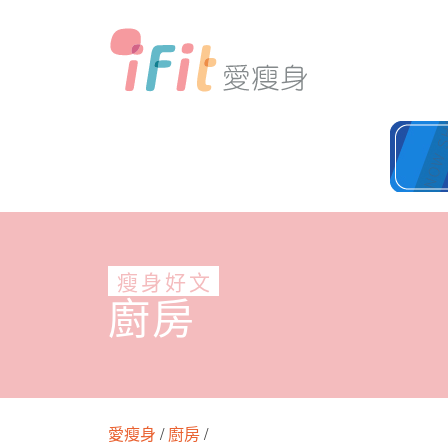
瘦身好文
廚房
愛瘦身
/
廚房
/