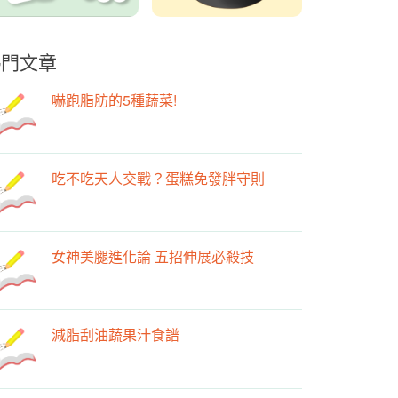
熱門文章
嚇跑脂肪的5種蔬菜!
吃不吃天人交戰？蛋糕免發胖守則
女神美腿進化論 五招伸展必殺技
減脂刮油蔬果汁食譜