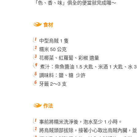
「色、香、味」俱全的便當就完成囉～
食材
中型烏賊 1 隻
糯米 50 公克
花椰菜、紅蘿蔔、彩椒 適量
煮汁：柴魚醬油 1.5 大匙、米酒 1 大匙、水 3
調味料：鹽、糖 少許
牙籤 2～3 支
作法
事前將糯米洗淨後，泡水至少 1 小時。
將烏賊頭部拔除，接著小心取出烏賊內臟，並