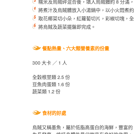
糯米及烏賊碎混合後，填入烏賊體約 8 分滿
將煮汁及烏賊體放入小湯鍋中，以小火悶煮約 
取花椰菜切小朵，紅蘿蔔切片，彩椒切塊，全
將烏賊及蔬菜擺盤即完成。
餐點熱量、六大類營養素的份量
300 大卡 ／ 1 人
全穀根莖類 2.5 份
豆魚肉蛋類 1.6 份
蔬菜類 1.2 份
食材的好處
烏賊又稱墨魚，屬於低脂高蛋白的海鮮，豐富的