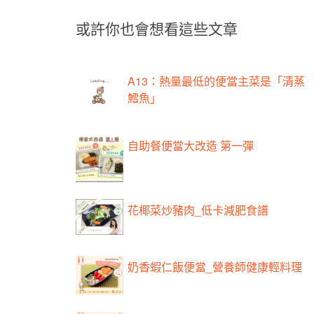
或許你也會想看這些文章
A13：熱量最低的便當主菜是「清蒸
鱈魚」
自助餐便當大改造 第一彈
花椰菜炒豬肉_低卡減肥食譜
奶香蝦仁飯便當_營養師健康輕料理