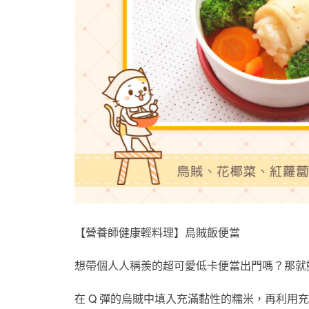
【營養師健康輕料理】烏賊飯便當
想帶個人人稱羨的超可愛低卡便當出門嗎？那就
在 Q 彈的烏賊中填入充滿黏性的糯米，再利用