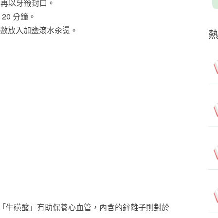
，再以牙籤封口。
20 分鐘。
數放入加鹽滾水汆燙。
「牛磺酸」有助保養心血管，內含的鋅離子則對於