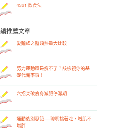
4321 飲食法
小編推薦文章
愛麵族之麵類熱量大比較
努力運動還是瘦不了？該檢視你的基
礎代謝率囉！
六招突破瘦身減肥停滯期
運動後別忍餓──聰明挑著吃，增肌不
增胖！