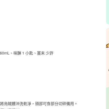
60mL、味醂 1 小匙、薑末 少許
將烏賊體沖洗乾淨，頭部可食部分切碎備用。