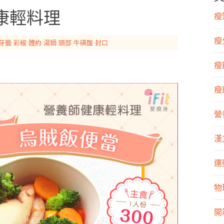
康輕料理
瘦知
瘦
牙籤
彩椒
體約
湯鍋
頭部
牛磺酸
封口
瘦飲
瘦運
營
漢
運
物
開