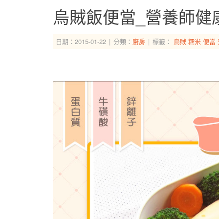
烏賊飯便當_營養師健
日期：2015-01-22
分類：
廚房
標籤：
烏賊
糯米
便當