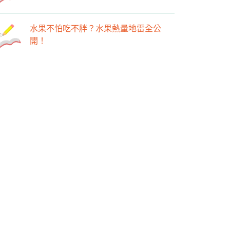
水果不怕吃不胖？水果熱量地雷全公
開！