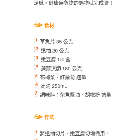
足感，健康無負擔的鍋物就完成囉！
食材
草魚片 35 公克
透抽 20 公克
嫩豆腐 1/4 盒
蒟蒻涼麵 180 公克
花椰菜、紅蘿蔔 適量
高湯 250mL
調味料：柴魚醬油、胡椒粉 適量
作法
將透抽切片，嫩豆腐切塊備用。