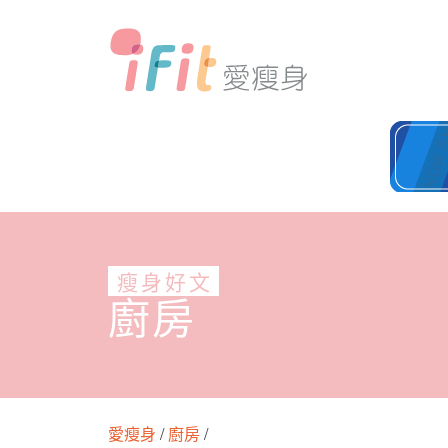
瘦身好文
廚房
愛瘦身
/
廚房
/