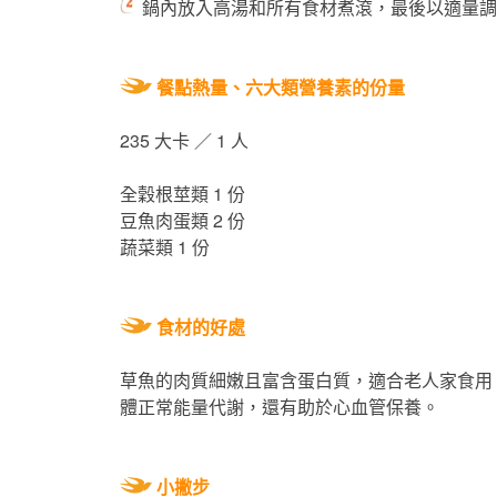
鍋內放入高湯和所有食材煮滾，最後以適量調
餐點熱量、六大類營養素的份量
235 大卡 ／ 1 人
全穀根莖類 1 份
豆魚肉蛋類 2 份
蔬菜類 1 份
食材的好處
草魚的肉質細嫩且富含蛋白質，適合老人家食用，
體正常能量代謝，還有助於心血管保養。
小撇步