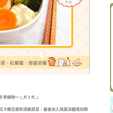
 (,,Ծ 3 Ծ,,)
低卡嫩豆腐和清脆蔬菜，最後加入蒟蒻涼麵增加飽