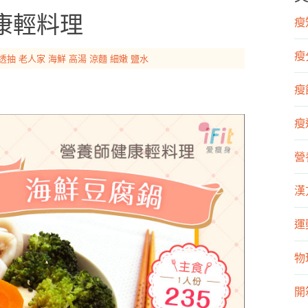
康輕料理
瘦知
瘦
透抽
老人家
海鮮
高湯
涼麵
細嫩
鹽水
瘦飲
瘦運
營
漢
運
物
開