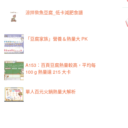
涼拌柴魚豆腐_低卡減肥食譜
「豆腐家族」營養＆熱量大 PK
A153：百頁豆腐熱量較高，平均每
100 g 熱量達 215 大卡
單人百元火鍋熱量大解析