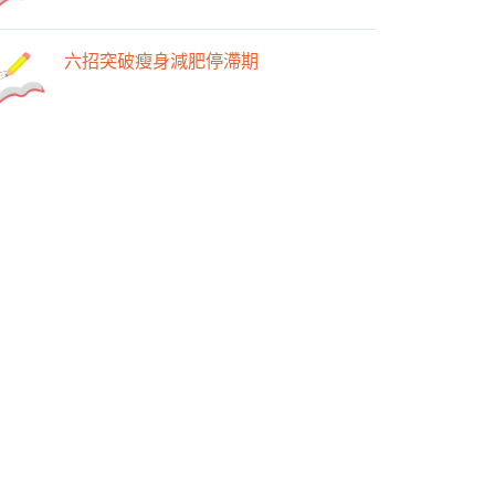
六招突破瘦身減肥停滯期