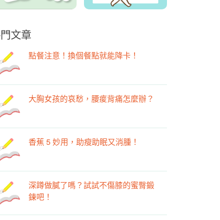
熱門文章
點餐注意！換個餐點就能降卡！
大胸女孩的哀愁，腰痠背痛怎麼辦？
香蕉 5 妙用，助瘦助眠又消腫！
深蹲做膩了嗎？試試不傷膝的蜜臀鍛
鍊吧！