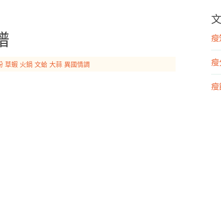
譜
瘦知
瘦
粉
草蝦
火鍋
文蛤
大蒜
異國情調
瘦飲
瘦運
營
漢
運
物