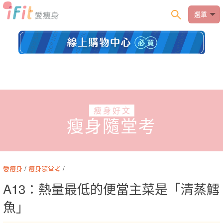
選單
瘦身好文
瘦身隨堂考
愛瘦身
/
瘦身隨堂考
/
A13：熱量最低的便當主菜是「清蒸鱈
魚」