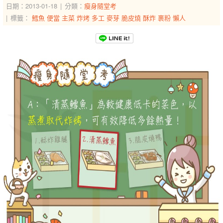
日期：2013-01-18
分類：
瘦身隨堂考
標籤：
鱈魚
便當
主菜
炸烤
多工
麥芽
脆皮燒
酥炸
裹粉
懶人