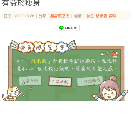
有益於瘦身
日期：2022-10-28
分類：
瘦身隨堂考
標籤：
抗性
糙米飯
澱粉
-->
-->