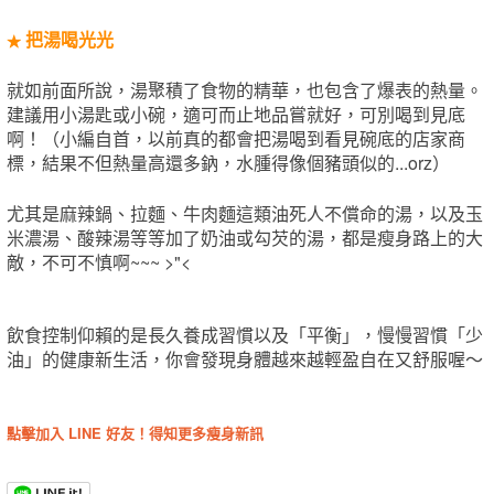
把湯喝光光
★
就如前面所說，湯聚積了食物的精華，也包含了爆表的熱量。
建議用小湯匙或小碗，適可而止地品嘗就好，可別喝到見底
啊！（小編自首，以前真的都會把湯喝到看見碗底的店家商
標，結果不但熱量高還多鈉，水腫得像個豬頭似的...orz）
尤其是麻辣鍋、拉麵、牛肉麵這類油死人不償命的湯，以及玉
米濃湯、酸辣湯等等加了奶油或勾芡的湯，都是瘦身路上的大
敵，不可不慎啊~~~ >"<
飲食控制仰賴的是長久養成習慣以及「平衡」，慢慢習慣「少
油」的健康新生活，你會發現身體越來越輕盈自在又舒服喔～
點擊加入 LINE 好友！得知更多瘦身新訊