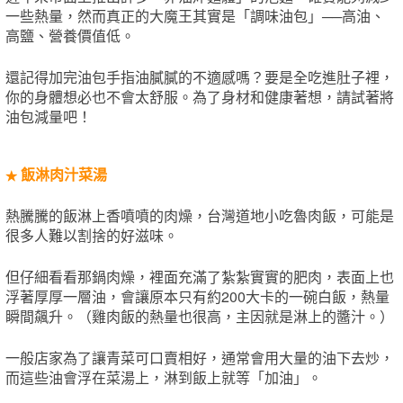
一些熱量，然而真正的大魔王其實是「調味油包」──高油、
高鹽、營養價值低。
還記得加完油包手指油膩膩的不適感嗎？要是全吃進肚子裡，
你的身體想必也不會太舒服。為了身材和健康著想，請試著將
油包減量吧！
飯淋肉汁菜湯
★
熱騰騰的飯淋上香噴噴的肉燥，台灣道地小吃魯肉飯，可能是
很多人難以割捨的好滋味。
但仔細看看那鍋肉燥，裡面充滿了紮紮實實的肥肉，表面上也
浮著厚厚一層油，會讓原本只有約200大卡的一碗白飯，熱量
瞬間飆升。（雞肉飯的熱量也很高，主因就是淋上的醬汁。）
一般店家為了讓青菜可口賣相好，通常會用大量的油下去炒，
而這些油會浮在菜湯上，淋到飯上就等「加油」。