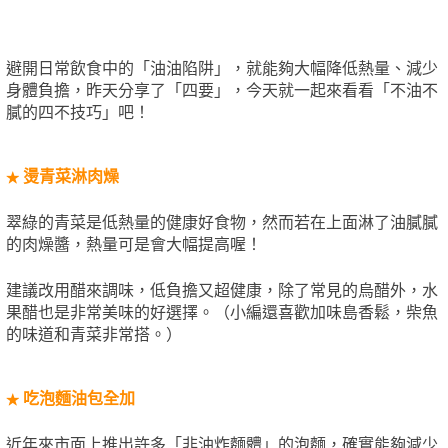
避開日常飲食中的「油油陷阱」，就能夠大幅降低熱量、減少
身體負擔，昨天分享了「四要」，今天就一起來看看「不油不
膩的四不技巧」吧！
燙青菜淋肉燥
★
翠綠的青菜是低熱量的健康好食物，然而若在上面淋了油膩膩
的肉燥醬，熱量可是會大幅提高喔！
建議改用醋來調味，低負擔又超健康，除了常見的烏醋外，水
果醋也是非常美味的好選擇。（小編還喜歡加味島香鬆，柴魚
的味道和青菜非常搭。）
吃泡麵油包全加
★
近年來市面上推出許多「非油炸麵體」的泡麵，確實能夠減少