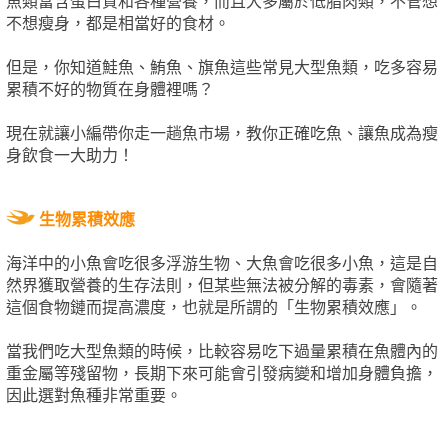
魚類富含蛋白質和各種營養，而且大多屬於低脂肉類，不管想
不想瘦身，都是相當好的食材。
但是，你知道鮭魚、鮪魚、旗魚這些常見大型魚類，吃多容易
累積不好的物質在身體裡嗎？
現在就讓小編帶你走一趟魚市場，教你正確吃魚、讓魚成為瘦
身飲食一大助力！
生物累積效應
海洋中的小魚會吃很多浮游生物、大魚會吃很多小魚，這是自
然界獲取營養的生存法則，但某些無法被分解的毒素，會隨著
這個食物鏈而提高濃度，也就是所謂的「生物累積效應」。
當我們吃大型魚類的時候，比較容易吃下過量累積在魚體內的
重金屬等殘留物，長期下來可能會引發病變和增加身體負擔，
因此選對魚種非常重要。