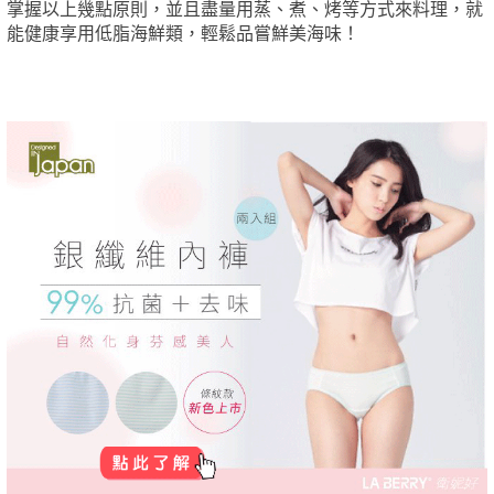
掌握以上幾點原則，並且盡量用蒸、煮、烤等方式來料理，就
能健康享用低脂海鮮類，輕鬆品嘗鮮美海味！