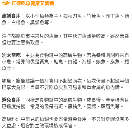
正確吃魚健康又營養
建議食用
：以小型魚類為主，如秋刀魚、竹筴魚、沙丁魚、鯖
魚、白帶魚、吳郭魚等。
這些都屬於市場常見的魚類，其中秋刀魚熱量較高，雖然營養
但也要注意攝取量。
別太常吃
：主要為食物鏈中的高層生物，若為養殖則飼料來自
小魚，常見的像是黃魚、鮭魚、白鯧、海鱺、鮪魚、旗魚、鱈
魚等。
鮪魚、旗魚建議一個月食用不超過兩次，每次份量不超過半個
巴掌大為限，盡量不要吃魚皮及容易累積重金屬的魚內臟。
避免食用
：同樣是食物鏈中的高層生物，成長慢、產量稀有且
已過度捕撈，常見的像是石斑、黑鮪魚、圓鱈、蘇眉魚等。
高級料理中常見的魚翅也要盡量避免食用，不只對身體沒有多
大益處，還會對生態環境造成傷害。