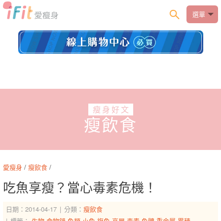
選單
瘦身好文
瘦飲食
愛瘦身
/
瘦飲食
/
吃魚享瘦？當心毒素危機！
日期：2014-04-17
分類：
瘦飲食
標籤：
生物
食物鏈
魚類
小魚
旗魚
高層
毒素
魚體
重金屬
累積