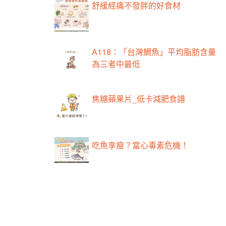
舒緩經痛不發胖的好食材
A118：「台灣鯛魚」平均脂肪含量
為三者中最低
焦糖蘋果片_低卡減肥食譜
吃魚享瘦？當心毒素危機！