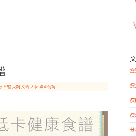
譜
瘦知
瘦
粉
草蝦
火鍋
文蛤
大蒜
異國情調
瘦飲
瘦運
營