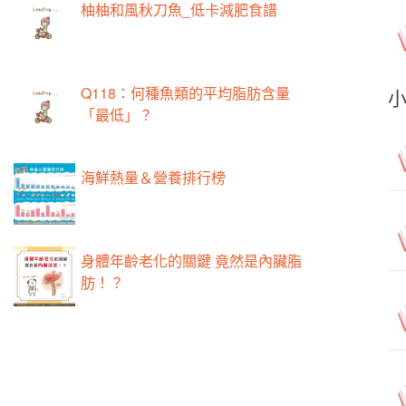
柚柚和風秋刀魚_低卡減肥食譜
Q118：何種魚類的平均脂肪含量
「最低」？
海鮮熱量＆營養排行榜
身體年齡老化的關鍵 竟然是內臟脂
肪！？