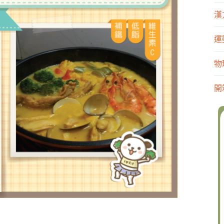
漢
運
物
開