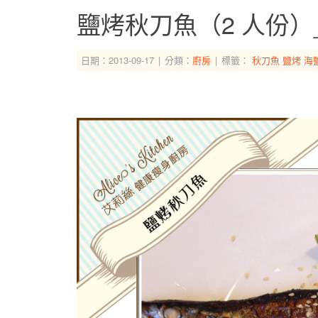
鹽烤秋刀魚（2 人份
日期：2013-09-17
分類：
廚房
標籤：
秋刀魚
鹽烤
海