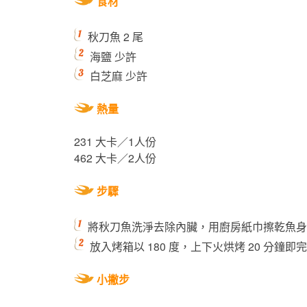
食材
秋刀魚 2 尾
海鹽 少許
白芝麻 少許
熱量
231 大卡／1人份
462 大卡／2人份
步驟
將秋刀魚洗淨去除內臟，用廚房紙巾擦乾魚身
放入烤箱以 180 度，上下火烘烤 20 分鐘即
小撇步