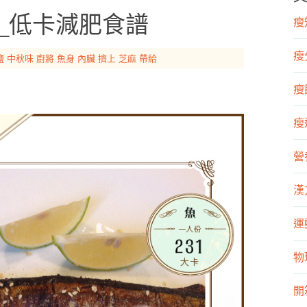
）_低卡減肥食譜
瘦知
瘦
鹽
中秋味
廚將
魚身
內臟
擠上
芝麻
帶給
瘦飲
瘦運
營
漢
運
物
開