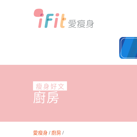
瘦身好文
廚房
愛瘦身
/
廚房
/