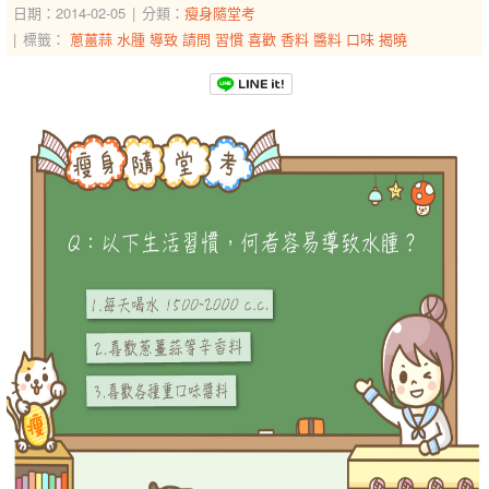
日期：2014-02-05
分類：
瘦身隨堂考
標籤：
蔥薑蒜
水腫
導致
請問
習慣
喜歡
香料
醬料
口味
揭曉