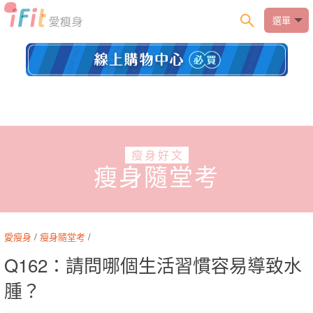
選單
瘦身好文
瘦身隨堂考
愛瘦身
/
瘦身隨堂考
/
Q162：請問哪個生活習慣容易導致水
腫？