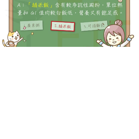
-->
-->
Q：下列哪一種主食的 GI 值較低，比較有益瘦身呢？
A：「糙米飯」
含有較多抗性澱粉， GI 值較白飯低，營養又有
飽足感。