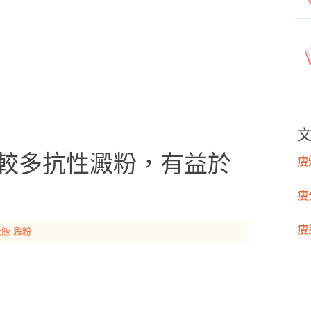
有較多抗性澱粉，有益於
瘦知
瘦
瘦飲
米飯
澱粉
瘦運
營