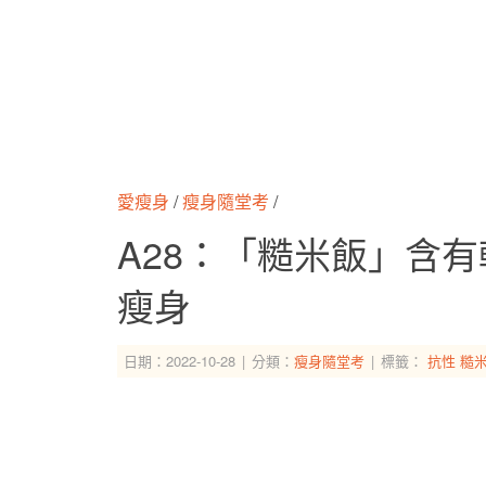
愛瘦身
/
瘦身隨堂考
/
A28：「糙米飯」含
瘦身
日期：2022-10-28
分類：
瘦身隨堂考
標籤：
抗性
糙