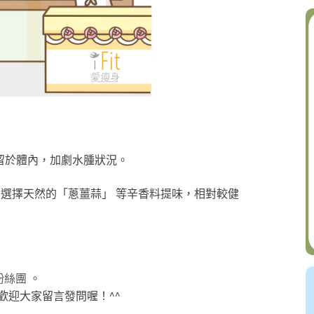
留於體內，加劇水腫狀況。
進代謝； 選擇天然的「蔥薑蒜」 等辛香料提味，相對較健
粉絲團 。
歡迎大家留言發問喔！^^