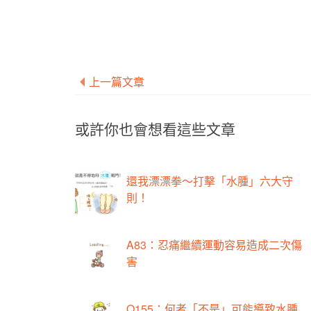
上一篇文章
或許你也會想看這些文章
還我漂漂拳～打擊「水腫」六大守
則！
A83：忍痛繼續運動容易造成二次傷
害
Q155：何者「不是」可能導致水腫