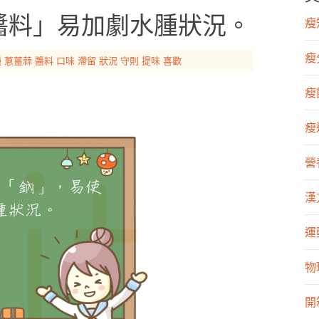
味醬料」易加劇水腫狀況。
瘦知
瘦
腫
蔥薑蒜
醬料
口味
滯留
狀況
守則
提味
喜歡
瘦飲
瘦運
營
漢
運
物
開