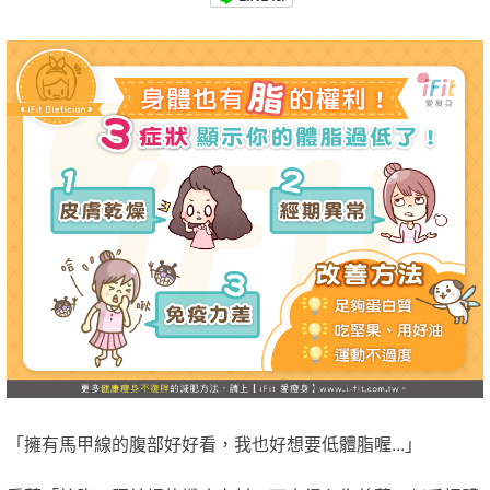
「​擁有馬甲線的腹部好好看，我也好想要低體脂喔...」