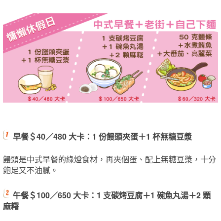
早餐＄40／480 大卡：1 份饅頭夾蛋＋1 杯無糖豆漿
饅頭是中式早餐的綠燈食材，再夾個蛋、配上無糖豆漿，十分
飽足又不油膩。
午餐＄100／650 大卡：1 支碳烤豆腐＋1 碗魚丸湯＋2 顆
麻糬