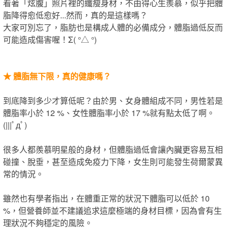
看著「炫腹」照片裡的纖瘦身材，​不由得心生羨慕，​似乎把體
脂降得愈低愈好​...​然而​​，​真的是這樣嗎？
大家可別忘了，脂肪也是構成人體的必備成分，體脂過低​反而​
可能造成傷害​喔​！Σ( °△ °)
★
體脂無下限，真的健康嗎？
到底降到多少才算低呢？由於男、女身體組成不同，男性若是
體脂率小於 12 %、女性體脂率小於 17 %就有點太低了啊。
(|||ﾟдﾟ)
很多人都羨慕明星般的身材，但體脂過低會讓內臟更容易互相
碰撞、脫垂，甚至造成免疫力下降，女生​則​可能發生荷爾蒙異
常的情況。
雖然也有學者指出，在體重正常的狀況下體脂可以低於 10
%，但營養師並不建議追求這麼極端的身材目標，因為會有生
理狀況不夠穩定的風險。