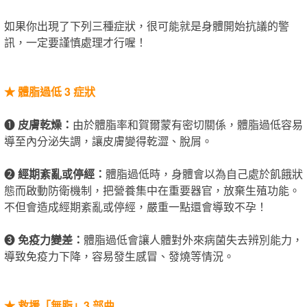
如果你出現了下列三種症狀，很可能就是身體開始抗議的警
訊，一定要謹慎處理才行喔！
★
體脂過低 3 症狀
❶
皮膚乾燥：
由於體脂率​和賀爾蒙有密切關係，體脂過低容易
導至內分泌失調，讓皮膚變得乾澀、脫屑。
❷
經期紊亂或停經：
體脂過低時，身體會以為自己處於飢餓狀
態而啟動防衛機制，把營養集中在重要器官，放棄生殖功能。
不但會造成經期紊亂或停經，嚴重一點還會導致不孕！
❸
免疫力變差：
體脂過低會讓人體對外來病菌失去辨別能力，
導致免疫力下降，容易發生感冒、發燒等情況。
★
救援「無脂」3 部曲