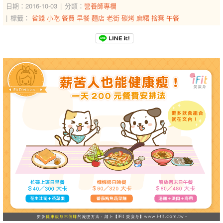
日期：2016-10-03
分類：
營養師專欄
標籤：
省錢
小吃
餐費
早餐
麵店
老街
碳烤
麻糬
捨棄
午餐