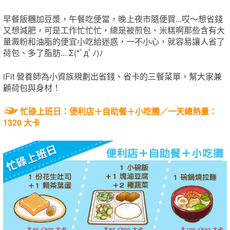
早餐飯糰加豆漿，午餐吃便當，晚上夜市隨便買...哎～想省錢
又想減肥，可是工作忙忙忙，總是被煎包、米糕啊那些含有大
量澱粉和油脂的便宜小吃給迷惑，一不小心，就容易讓人省了
荷包、多了脂肪... Σ(*ﾟдﾟﾉ)ﾉ
iFit 營養師為小資族規劃出省錢、省卡的三餐菜單，幫大家兼
顧荷包與身材！
忙碌上班日：便利店＋自助餐＋小吃攤／
一天總熱量：
1320 大卡