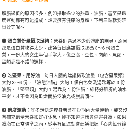
體脂過低的原因很多，例如攝取過少的熱量、油脂，甚至是過
度運動都有可能造成。想要擁有健康的身體，下列三點就要確
實遵守喔～
❶
蛋白質份量攝取足夠：
營養師遇過不少低體脂的團員，原因
都是蛋白質吃得太少。建議每日應該攝取起碼 3～6 份蛋白
質，一份大約女生半個手掌大，像豆腐、豆包、肉類、魚類、
蛋類都是不錯的選擇。
❷
吃堅果、用好油
：每日人體的建議攝取油量（包含堅果類）
大約 3～6 份，「液態油脂」大約 1 個白色免洗湯匙等於 3 份
油脂，「堅果類」大約 1 湯匙為 1 份油脂。維持好肌膚的油水
平衡，才不會因為乾燥而臉泛油光或脫屑唷～
❸
適度運動：
許多想快速瘦身者會在短期內大量運動，卻又沒
有補充適量營養和好好休息，卻不知道這樣​會​傷害身體。如果
體脂在正常標準之內，從事有氧運動會建議把握​「​心跳每分鐘