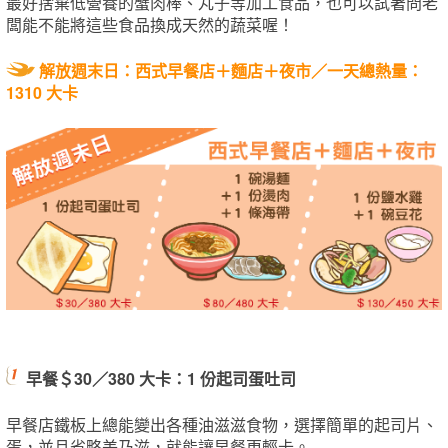
最好捨棄低營養的蟹肉棒、丸子等加工食品，也可以試著問老
闆能不能將這些食品換成天然的蔬菜喔！
解放週末日：西式早餐店＋麵店＋夜市／
一天總熱量：
1310 大卡
早餐＄30／380 大卡：1 份起司蛋吐司
早餐店鐵板上總能變出各種油滋滋食物，選擇簡單的起司片、
蛋，並且省略美乃滋，就能讓早餐更輕卡。