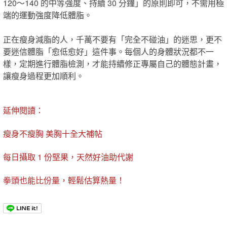
120～140 的中等強度、持續 30 分鐘​」​的原則即可，不需用極
端的運動強度降低體脂。
正在瘦身減脂的人，千萬不要有「完全不碰油」的迷思，更不
要迷信體脂「愈低愈好」這件事。每個人的身體狀況都不一
樣，定期進行體脂檢測，才能持續修正專屬自己的體態計畫，
讓瘦身過程更加順利。
延伸閱讀：
瘦身不瘦胸 美胸十全大補帖
每日攝取 1 份堅果，天然好油助代謝
拳頭也能比份量，輕鬆估算熱量！