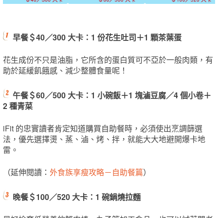
早餐＄40／300 大卡：1 份花生吐司＋1 顆茶葉蛋
花生成份不只是油脂，它所含的蛋白質可不亞於一般肉類，有
助於延緩飢餓感、減少整體食量呢！
午餐＄60／500 大卡：1 小碗飯＋1 塊滷豆腐／4 個小卷＋
2 種青菜
iFit 的忠實讀者肯定知道購買自助餐時，必須使出烹調篩選
法，優先選擇燙、蒸、滷、烤、拌，就能大大地避開爆卡地
雷。
（延伸閱讀：
外食族享瘦攻略－自助餐篇
）
晚餐＄100／520 大卡：1 碗鍋燒拉麵