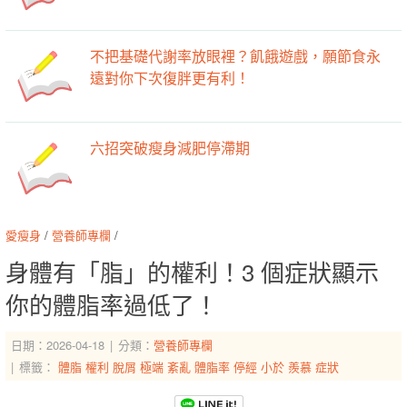
不把基礎代謝率放眼裡？飢餓遊戲，願節食永
遠對你下次復胖更有利！
六招突破瘦身減肥停滯期
愛瘦身
/
營養師專欄
/
身體有「脂」的權利！3 個症狀顯示
你的體脂率過低了！
日期：2026-04-18
分類：
營養師專欄
標籤：
體脂
權利
脫屑
極端
紊亂
體脂率
停經
小於
羨慕
症狀