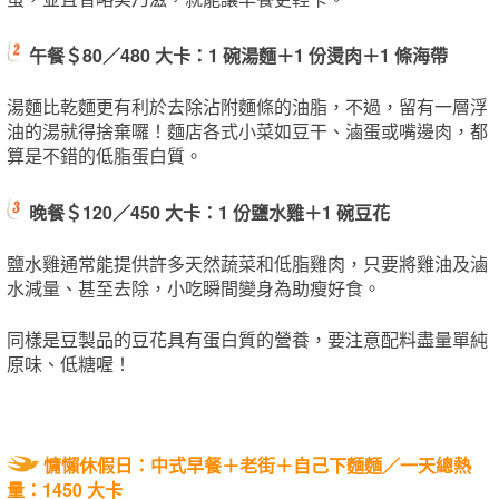
午餐＄80／480 大卡：1 碗湯麵＋1 份燙肉＋1 條海帶
湯麵比乾麵更有利於去除沾附麵條的油脂，不過，留有一層浮
油的湯就得捨棄囉！麵店各式小菜如豆干、滷蛋或嘴邊肉，都
算是不錯的低脂蛋白質。
晚餐＄120／450 大卡：1 份鹽水雞＋1 碗豆花
鹽水雞通常能提供許多天然蔬菜和低脂雞肉，只要將雞油及滷
水減量、甚至去除，小吃瞬間變身為助瘦好食。
同樣是豆製品的豆花具有蛋白質的營養，要注意配料盡量單純
原味、低糖喔！
慵懶休假日：中式早餐＋老街＋自己下麵麵／
一天總熱
量：1450 大卡