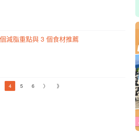
 個減脂重點與 3 個食材推薦
4
5
6
〉
》