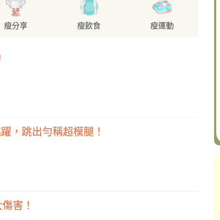
瘦分享
瘦飲食
瘦運動
動
跳躍，跳出勻稱超模腿！
大傷害！