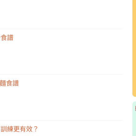
汁食譜
利麵食譜
麼訓練更有效？