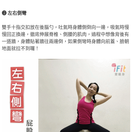
❸ 左右側彎
雙手十指交扣放在後腦勺，吐氣時身體側倒向一邊，吸氣時慢
慢回正換邊，徹底伸展脊椎、側腰的肌肉，過程中想像背後有
一道牆，身體貼著牆往兩邊倒，如果側彎時身體向前蓋、臉朝
地面就拉不到囉！