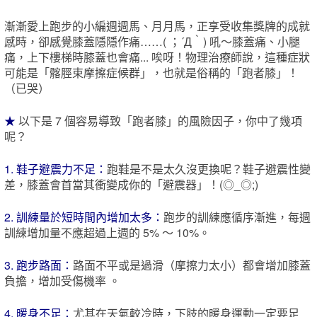
漸漸愛上跑步的小編週週馬、月月馬，正享受收集獎牌的成就
感時，卻感覺膝蓋隱隱作痛……( ；´Д｀) 吼～膝蓋痛、小腿
痛，上下樓梯時膝蓋也會痛... 唉呀！物理治療師說，這種症狀
可能是「髂脛束摩擦症候群」，也就是俗稱的「跑者膝」！
（已哭）
★
以下是 7 個容易導致「跑者膝」的風險因子，你中了幾項
呢？
1. 鞋子避震力不足：
跑鞋是不是太久沒更換呢？鞋子避震性變
差，膝蓋會首當其衝變成你的「避震器」！(◎_◎;)
2. 訓練量於短時間內增加太多
：
跑步的訓練應循序漸進，每週
訓練增加量不應超過上週的 5% ～ 10%。
3. 跑步路面：
路面不平或是過滑（摩擦力太小）都會增加膝蓋
負擔，增加受傷機率 。
4. 暖身不足：
尤其在天氣較冷時，下肢的暖身運動一定要足