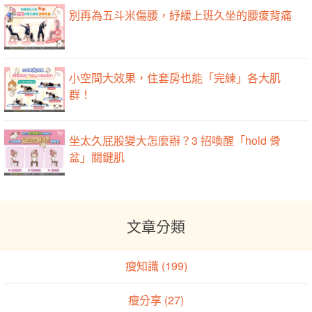
別再為五斗米傷腰，紓緩上班久坐的腰痠背痛
小空間大效果，住套房也能「完練」各大肌
群！
坐太久屁股變大怎麼辦？3 招喚醒「hold 骨
盆」關鍵肌
文章分類
瘦知識 (199)
瘦分享 (27)