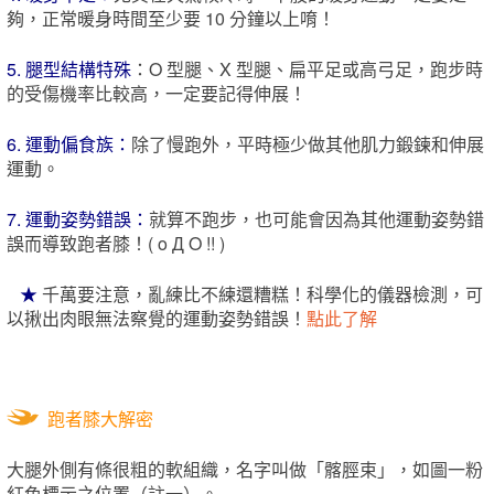
夠，正常暖身時間至少要 10 分鐘以上唷！
5. 腿型結構特殊
：O 型腿、X 型腿、扁平足或高弓足，跑步時
的受傷機率比較高，一定要記得伸展！
6. 運動偏食族：
除了慢跑外，平時極少做其他肌力鍛鍊和伸展
運動。
7. 運動姿勢錯誤：
就算不跑步，也可能會因為其他運動姿勢錯
誤而導致跑者膝！( o Д O !! )
★
千萬要注意，亂練比不練還糟糕！科學化的儀器檢測，可
以揪出肉眼無法察覺的運動姿勢錯誤！
點此了解
跑者膝大解密
大腿外側有條很粗的軟組織，名字叫做「髂脛束」，如圖一粉
紅色標示之位置（註一）。