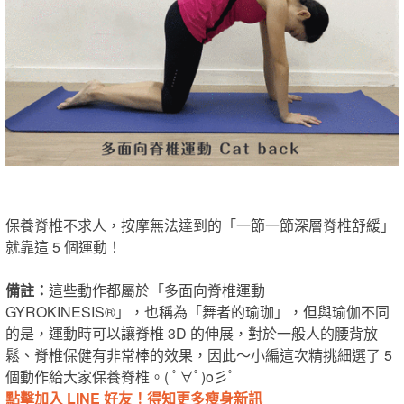
保養脊椎不求人，按摩無法達到的「一節一節深層脊椎舒緩」
就靠這 5 個運動！
備註：
這些動作都屬於「多面向脊椎運動
GYROKINESIS®」，也稱為「舞者的瑜珈」，但與瑜伽不同
的是，運動時可以讓脊椎 3D 的伸展，對於一般人的腰背放
鬆、脊椎保健有非常棒的效果，因此～小編這次精挑細選了 5
個動作給大家保養脊椎。( ﾟ∀ﾟ)o彡ﾟ
點擊加入 LINE 好友！得知更多瘦身新訊