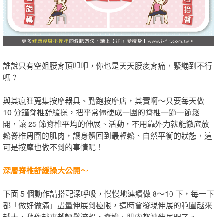
誰說只有空姐腰背頂叩叩，你也是天天腰痠背痛，緊繃到不行
嗎？
與其瘋狂蒐集按摩器具、勤跑按摩店，其實啊～只要每天做
10 分鐘脊椎舒緩操，把平常僵硬成一團的脊椎一節一節鬆
開，讓 25 節脊椎平均的伸展、活動，不用靠外力就能徹底放
鬆脊椎周圍的肌肉，讓身體回到最輕鬆、自然平衡的狀態，這
可是按摩也做不到的事情呢！
深層脊椎舒緩操大公開～
下面 5 個動作請搭配深呼吸，慢慢地連續做 8～10 下，每一
下
都「做好做滿」盡量伸展到極限，這時會發現伸展的範圍越來
越大，動作越來越輕鬆流暢，脊椎、肌肉都被伸展開了
。