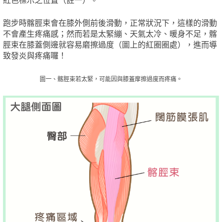
跑步時髂脛束會在膝外側前後滑動，正常狀況下，這樣的滑動
不會產生疼痛感；然而若是太緊繃、天氣太冷、暖身不足，髂
脛束在膝蓋側邊就容易磨擦過度（圖上的紅圈圈處），進而導
致發炎與疼痛囉！
圖一、髂脛束若太緊，可能因與膝蓋摩擦過度而疼痛。