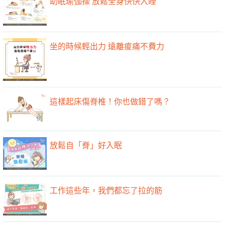
助眠瑜伽操 放鬆全身快快入睡
坐的時候輕出力 遠離痠痛不費力
這樣起床傷脊椎！你也做錯了嗎？
放鬆自「脊」好入眠
工作這些年，我們都忘了拉的筋