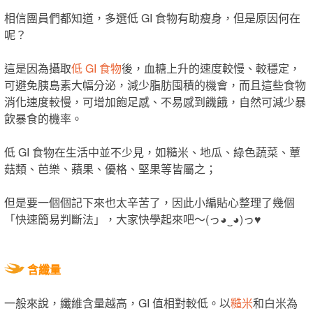
相信團員們都知道，多選低 GI 食物有助瘦身，但是原因何在
呢？
這是因為攝取
低 GI 食物
後，血糖上升的速度較慢、較穩定，
可避免胰島素大幅分泌，減少脂肪囤積的機會，而且這些食物
消化速度較慢，可增加飽足感、不易感到饑餓，自然可減少暴
飲暴食的機率。
低 GI 食物在生活中並不少見，如糙米、地瓜、綠色蔬菜、蕈
菇類、芭樂、蘋果、優格、堅果等皆屬之；
但是要一個個記下來也太辛苦了，因此小編貼心整理了幾個
「快速簡易判斷法」，大家快學起來吧～(っ◕‿◕)っ♥
含纖量
一般來說，纖維含量越高，GI 值相對較低。以
糙米
和白米為