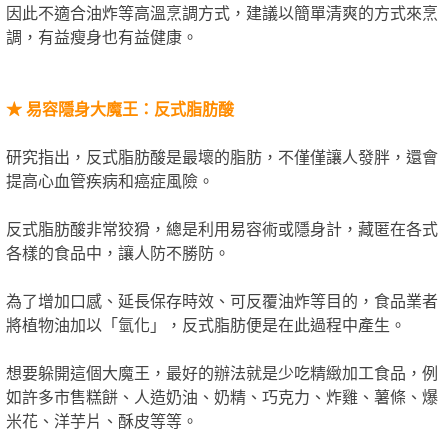
因此不適合油炸等高溫烹調方式，建議以簡單清爽的方式來烹
調，有益瘦身也有益健康。
★
易容隱身大魔王：反式脂肪酸
研究指出，反式脂肪酸是最壞的脂肪，不僅僅讓人發胖，還會
提高心血管疾病和癌症風險。
反式脂肪酸非常狡猾，總是利用易容術或隱身計，藏匿在各式
各樣的食品中，讓人防不勝防。
為了增加口感、延長保存時效、可反覆油炸等目的，食品業者
將植物油加以「氫化」，反式脂肪便是在此過程中產生。
想要躲開這個大魔王，最好的辦法就是少吃精緻加工食品，例
如許多市售糕餅、人造奶油、奶精、巧克力、炸雞、薯條、爆
米花、洋芋片、酥皮等等。