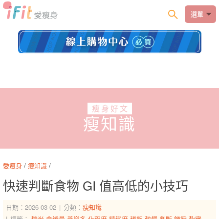
選單
瘦身好文
瘦知識
愛瘦身
/
瘦知識
/
快速判斷食物 GI 值高低的小技巧
日期：2026-03-02
分類：
瘦知識
標籤：
糙米
含纖量
養樂多
化程度
精緻度
稀飯
較慢
判斷
饑餓
紮實