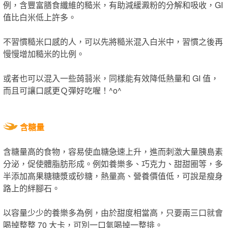
例，含豐富膳食纖維的糙米，有助減緩澱粉的分解和吸收，GI
值比白米低上許多。
不習慣糙米口感的人，可以先將糙米混入白米中，習慣之後再
慢慢增加糙米的比例。
或者也可以混入一些蒟蒻米，同樣能有效降低熱量和 GI 值，
而且可讓口感更Ｑ彈好吃喔！^o^
含糖量
含糖量高的食物，容易使血糖急速上升，進而刺激大量胰島素
分泌，促使體脂肪形成。例如養樂多、巧克力、甜甜圈等，多
半添加高果糖糖漿或砂糖，熱量高、營養價值低，可說是瘦身
路上的絆腳石。
以容量少少的養樂多為例，由於甜度相當高，只要兩三口就會
喝掉整整 70 大卡，可別一口氣喝掉一整排。