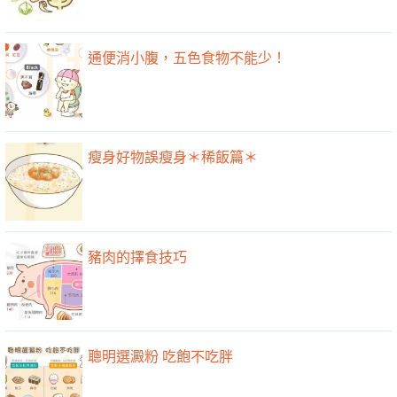
通便消小腹，五色食物不能少！
瘦身好物誤瘦身＊稀飯篇＊
豬肉的擇食技巧
聰明選澱粉 吃飽不吃胖