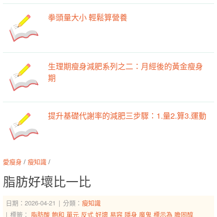
拳頭量大小 輕鬆算營養
生理期瘦身減肥系列之二：月經後的黃金瘦身
期
提升基礎代謝率的減肥三步驟：1.量2.算3.運動
愛瘦身
/
瘦知識
/
脂肪好壞比一比
日期：2026-04-21
分類：
瘦知識
標籤：
脂肪酸
飽和
單元
反式
好壞
易容
隱身
魔鬼
標示為
膽固醇