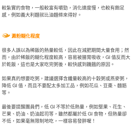
較紮實的食物，一般較富有嚼勁，消化速度慢，也較有飽足
感，例如義大利麵就比油麵條來得好。
澱粉糊化程度
很多人誤以為稀飯的熱量較低，因此在減肥期間大量食用；然
而，由於稀飯的糊化程度較高，容易被腸胃吸收，GI 值反而大
於乾飯，這也是大家吃完粥後，較快感到饑餓的原因。
如果真的想要吃粥，建議選擇含纖量較高的十穀粥或燕麥粥，
降低 GI 值，而且不要配太多加工品，例如花瓜、豆棗、麵筋
等。
最後要提醒團員們，低 GI 不等於低熱量，例如堅果、花生、
芒果、奶油、奶油起司等，雖然都屬於低 GI 食物，但熱量卻
不低，如果毫無限制地吃，一樣容易發胖喔！