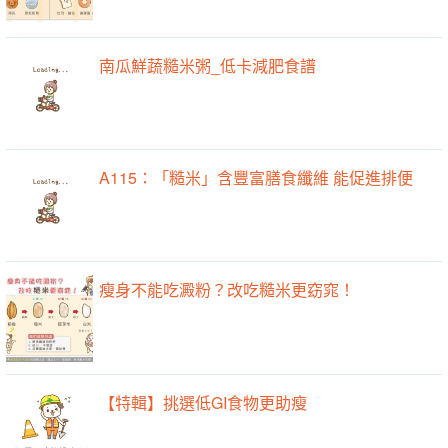
南瓜鮮蔬糙米粥_低卡減肥食譜
A115：「糙米」含豐富膳食纖維 能促進排便
瘦身不能吃澱粉？改吃糙米更窈窕！
【特輯】挑選低GI食物更助瘦