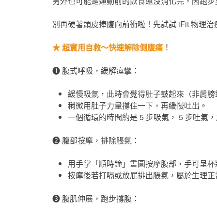
另外也可能是運動前的飲食還沒消化完，因跑步
別再硬著頭皮捧腹向前衝啦！先試試 iFit 物
★
超實用自救～快速解除側腹痛！
❶
腹式呼吸，緩解痙攣：
緩慢吸氣，此時會覺得肚子鼓起來（非肩膀
稍微用肚子力量撐住一下，再緩慢吐出。
一個循環的時間約是 5 步吸氣， 5 步吐
❷
腹部按摩，排除脹氣：
用手掌「順時鐘」畫圓按摩腹部，手可呈杯
按摩後若打嗝或放屁排出脹氣，屬於生理正
❸
腹肌伸展，跑步撐腹：