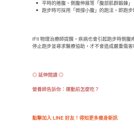
平時的捲腹、側腹伸展等「腹部肌群鍛鍊」
跑步時可採用「微撐小腹」的跑法，即跑步
iFit 物理治療師提醒，疾病也會引起跑步時
停止跑步並尋求醫療協助，才不會造成嚴重傷害喔～
◎ 延伸閱讀 ◎
營養師告訴你
：
運動前怎麼吃？
點擊加入 LINE 好友！得知更多瘦身新訊