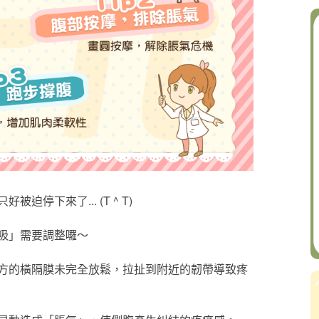
停下來了... (T ^ T)
吸」需要調整囉～
方的橫隔膜未完全放鬆，拉扯到附近的韌帶導致疼