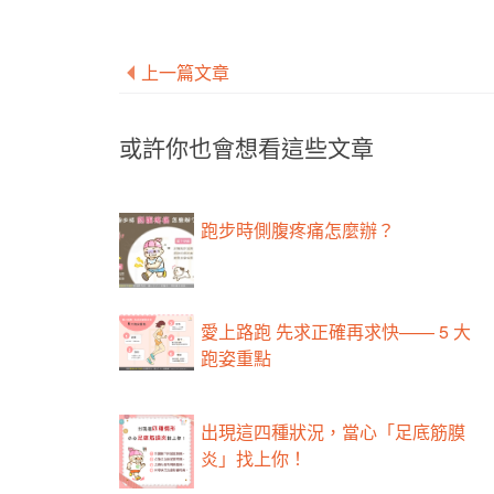
上一篇文章
或許你也會想看這些文章
跑步時側腹疼痛怎麼辦？
愛上路跑 先求正確再求快—— 5 大
跑姿重點
出現這四種狀況，當心「足底筋膜
炎」找上你！