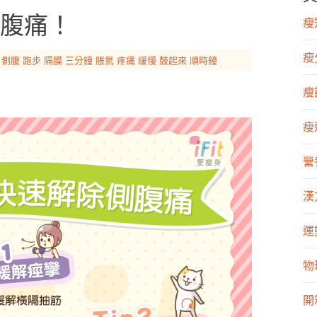
腹痛！
瘦知
瘦
側腹
跑步
隔膜
三分鐘
脹氣
疼痛
緩慢
鼓起來
順時鐘
瘦飲
瘦運
營
漢
運
物
開