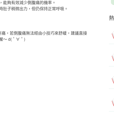
，能夠有效減少側腹痛的機率。
時肚子稍微出力，但仍保持正常呼吸。
側腹疼痛，若側腹痛無法經由小技巧來舒緩，建議直接
 d(＇∀＇)