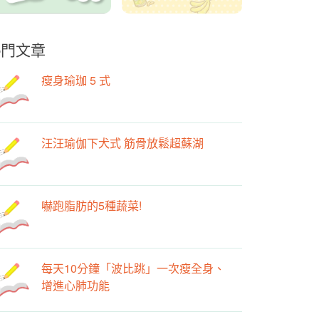
熱門文章
瘦身瑜珈 5 式
汪汪瑜伽下犬式 筋骨放鬆超蘇湖
嚇跑脂肪的5種蔬菜!
每天10分鐘「波比跳」一次瘦全身、
增進心肺功能