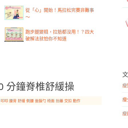
從「心」開始！馬拉松完賽非難事
～
跑步腿變粗，拉筋都沒用！？四大
破解法就怕你不知道
0 分鐘脊椎舒緩操
瘦知
瘦
叩叩
腰背
舒緩
側腰
後腦勺
椅面
抬離
交扣
動作
瘦飲
瘦運