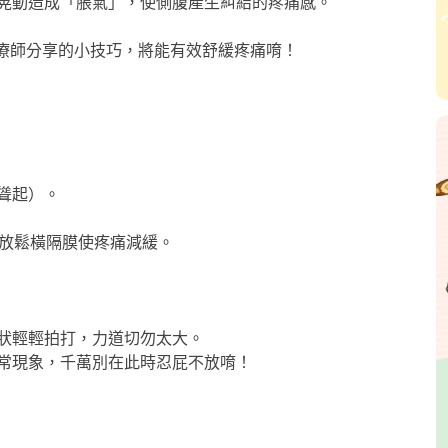
晃動造成「脹氣」，使側腹產生糾結的疼痛感。
理治療師分享的小技巧，將能有效舒緩疼痛唷！
聳起）。
氣，放鬆橫隔膜使疼痛減緩。
狀輕輕拍打，力道切勿太大。
常現象，千萬別在此時忍屁不放唷！