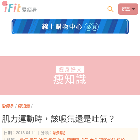
選單
瘦身好文
瘦知識
愛瘦身
/
瘦知識
/
肌力運動時，該吸氣還是吐氣？
日期：2018-04-11
分類：
瘦知識
標籤：
憋氣
吸氣
吐氣
氧氣
施力
聽清楚
換氣
太急
理所當然
趨於