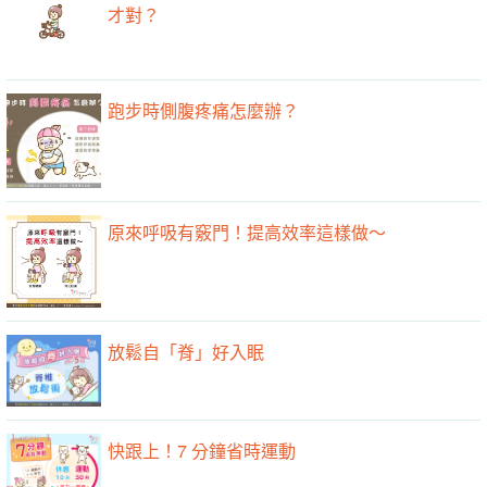
才對？
跑步時側腹疼痛怎麼辦？
原來呼吸有竅門！提高效率這樣做～
放鬆自「脊」好入眠
快跟上！7 分鐘省時運動