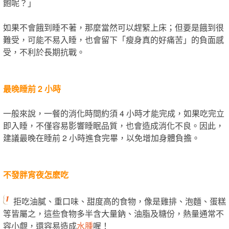
飽呢？」
如果不會餓到睡不著，那麼當然可以趕緊上床；但要是餓到很
難受，可能不易入睡，也會留下「瘦身真的好痛苦」的負面感
受，不利於長期抗戰。
最晚睡前 2 小時
一般來說，一餐的消化時間約須 4 小時才能完成，如果吃完立
即入睡，不僅容易影響睡眠品質，也會造成消化不良。因此，
建議最晚在睡前 2 小時進食完畢，以免增加身體負擔。
不發胖宵夜怎麽吃
拒吃油膩、重口味、甜度高的食物，像是雞排、泡麵、蛋糕
等皆屬之，這些食物多半含大量鈉、油脂及糖份，熱量通常不
容小覷，還容易造成
水腫
喔！