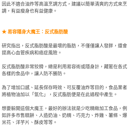
因此不適合油炸等高溫烹調方式，建議以簡單清爽的方式來烹
調，有益瘦身也有益健康。
★
易容隱身大魔王：反式脂肪酸
研究指出，反式脂肪酸是最壞的脂肪，不僅僅讓人發胖，還會
提高心血管疾病和癌症風險。
反式脂肪酸非常狡猾，總是利用易容術或隱身計，藏匿在各式
各樣的食品中，讓人防不勝防。
為了增加口感、延長保存時效、可反覆油炸等目的，食品業者
將植物油加以「氫化」，反式脂肪便是在此過程中產生。
想要躲開這個大魔王，最好的辦法就是少吃精緻加工食品，例
如許多市售糕餅、人造奶油、奶精、巧克力、炸雞、薯條、爆
米花、洋芋片、酥皮等等。