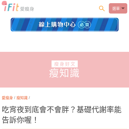
選單
瘦身好文
瘦知識
愛瘦身
/
瘦知識
/
吃宵夜到底會不會胖？基礎代謝率能
告訴你喔！