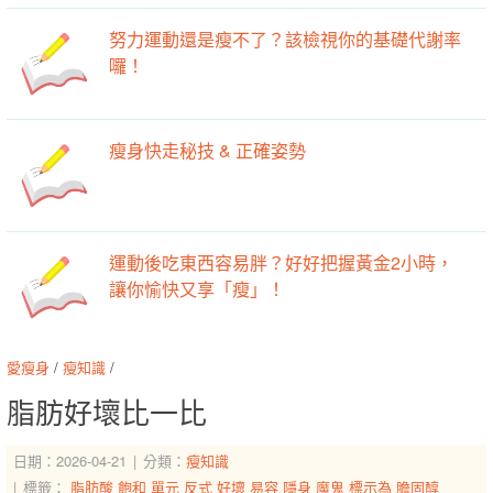
努力運動還是瘦不了？該檢視你的基礎代謝率
囉！
瘦身快走秘技 & 正確姿勢
運動後吃東西容易胖？好好把握黃金2小時，
讓你愉快又享「瘦」！
愛瘦身
/
瘦知識
/
脂肪好壞比一比
日期：2026-04-21
分類：
瘦知識
標籤：
脂肪酸
飽和
單元
反式
好壞
易容
隱身
魔鬼
標示為
膽固醇