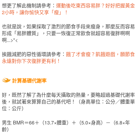
想更了解此機制請參考：
運動後吃東西容易胖？好好把握黃金
2小時，讓你愉快又享「瘦」！
也就是說，如果採取了激烈的節食手段來瘦身，那麼反而容易
形成「易胖體質」，只要一恢復正常飲食就超容易復胖啊啊
啊...>"<
挨餓減肥的惡性循環請參考：
餓了才會瘦？飢餓遊戲，願節食
永遠對你下次復胖更有利！
計算基礎代謝率
好，既然了解了為什麼每天攝取的熱量，要略超過基礎代謝率
後，就試著來算算自己的基代吧！（身高單位：公分／體重單
位：公斤）
男生 BMR＝66＋（13.7×體重）＋（5.0×身高）－（6.8×年
齡）