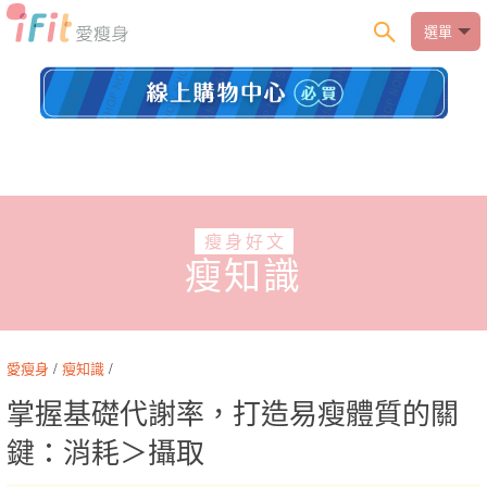
選單
瘦身好文
瘦知識
愛瘦身
/
瘦知識
/
掌握基礎代謝率，打造易瘦體質的關
鍵：消耗＞攝取