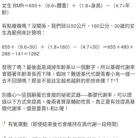
女生 BMR＝655＋（9.6×體重）＋（1.8×身高）－（4.7×年
齡）
有點複雜嗎？沒關係，我們就以50公斤、160公分、30歲的女
生為範例來計算唄：
655＋（9.6×50）＋（1.8×160）－（4.7×30）＝655＋480＋
288－141＝1282
發現了嗎？最後面是減掉年齡乘以一個數字，所以基礎代謝率
會隨著年齡漸長而下降。蝦咪？難道基代也跟青春小鳥一樣一
去不回頭嗎？那豈不是註定越老越胖的悲慘命運？T^T
別擔心～這個躺著也會瘦的祕密武器──基礎代謝率，可以透
過以下方式來提高。後兩者算是輔助性質，真正要有效提高基
礎代謝率，還是要靠1.和2.喔！
有氧運動（即使結束後也會維持在高代謝一段時間）