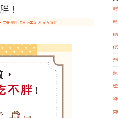
胖！
瘦知
瘦
日
完畢
變胖
進食
適當
原因
東西
發胖
瘦飲
瘦運
營
漢
運
物
開