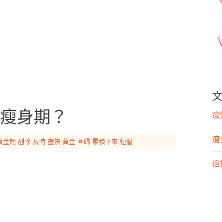
瘦身期？
瘦知
瘦
黃金期
剷除
及時
盡快
黃金
回歸
累積下來
短暫
瘦飲
瘦運
營