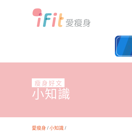
瘦身好文
小知識
愛瘦身
/
小知識
/