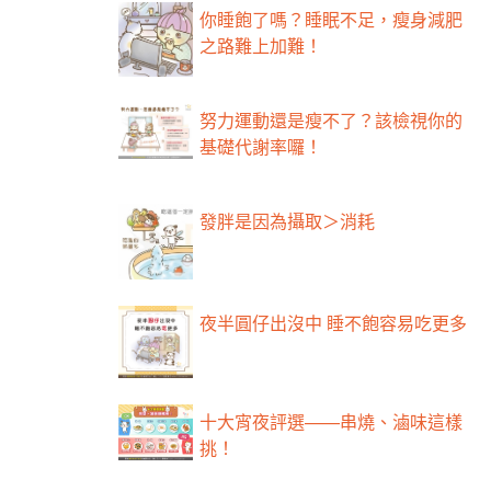
你睡飽了嗎？睡眠不足，瘦身減肥
之路難上加難！
努力運動還是瘦不了？該檢視你的
基礎代謝率囉！
發胖是因為攝取＞消耗
夜半圓仔出沒中 睡不飽容易吃更多
十大宵夜評選——串燒、滷味這樣
挑！