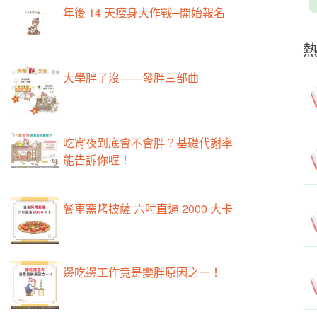
年後 14 天瘦身大作戰─開始報名
大學胖了沒——發胖三部曲
吃宵夜到底會不會胖？基礎代謝率
能告訴你喔！
餐車窯烤披薩 六吋直逼 2000 大卡
邊吃邊工作竟是變胖原因之一！