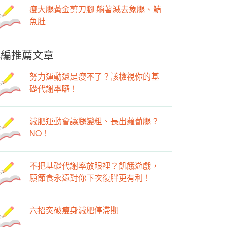
瘦大腿黃金剪刀腳 躺著減去象腿、鮪
魚肚
小編推薦文章
努力運動還是瘦不了？該檢視你的基
礎代謝率囉！
減肥運動會讓腿變粗、長出蘿蔔腿？
NO！
不把基礎代謝率放眼裡？飢餓遊戲，
願節食永遠對你下次復胖更有利！
六招突破瘦身減肥停滯期