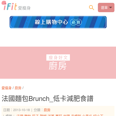
選單
瘦身好文
廚房
愛瘦身
/
廚房
/
法國麵包Brunch_低卡減肥食譜
日期：2013-10-18
分類：
廚房
標籤：
法國
麵包
茄子
甜椒
洋蔥
蕃茄
出國
品嚐到
小黃瓜
切小丁