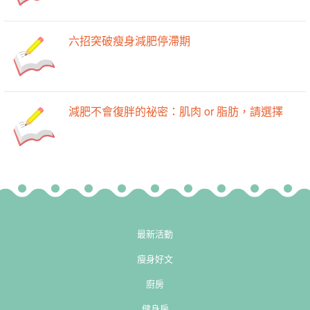
六招突破瘦身減肥停滯期
減肥不會復胖的祕密：肌肉 or 脂肪，請選擇
最新活動
瘦身好文
廚房
健身房