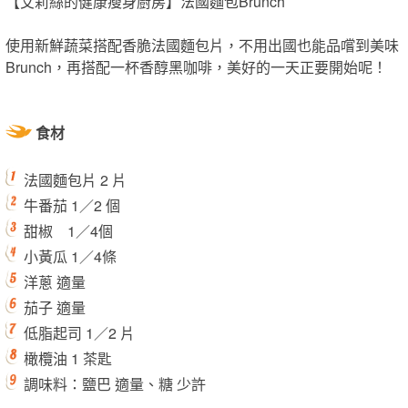
【艾莉絲的健康瘦身廚房】法國麵包Brunch
使用新鮮蔬菜搭配香脆法國麵包片，不用出國也能品嚐到美味
Brunch，再搭配一杯香醇黑咖啡，美好的一天正要開始呢！
食材
法國麵包片 2 片
牛番茄 1／2 個
甜椒 1／4個
小黃瓜 1／4條
洋蔥 適量
茄子 適量
低脂起司 1／2 片
橄欖油 1 茶匙
調味料：鹽巴 適量、糖 少許