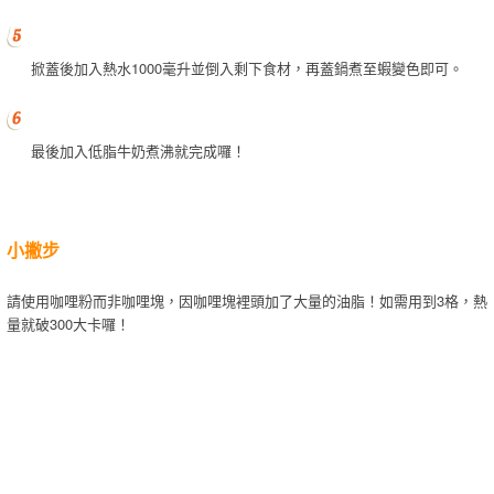
掀蓋後加入熱水1000毫升並倒入剩下食材，再蓋鍋煮至蝦變色即可。
最後加入低脂牛奶煮沸就完成囉！
小撇步
請使用咖哩粉而非咖哩塊，因咖哩塊裡頭加了大量的油脂！如需用到3格，熱
量就破300大卡囉！