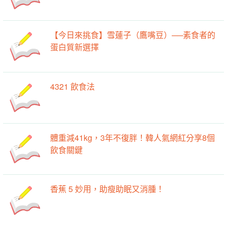
【今日來挑食】雪蓮子（鷹嘴豆）──素食者的
蛋白質新選擇
4321 飲食法
體重減41kg，3年不復胖！韓人氣網紅分享8個
飲食關鍵
香蕉 5 妙用，助瘦助眠又消腫！