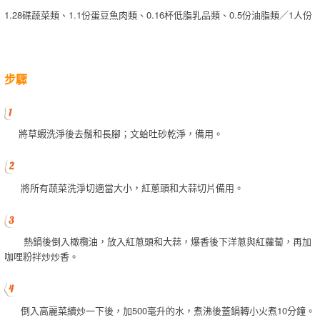
1.28碟蔬菜類、1.1份蛋豆魚肉類、0.16杯低脂乳品類、0.5份油脂類／1人份
步驟
將草蝦洗淨後去鬚和長腳；文蛤吐砂乾淨，備用。
將所有蔬菜洗淨切適當大小，紅蔥頭和大蒜切片備用。
熱鍋後倒入橄欖油，放入紅蔥頭和大蒜，爆香後下洋蔥與紅蘿蔔，再加
咖哩粉拌炒炒香。
倒入高麗菜續炒一下後，加500毫升的水，煮沸後蓋鍋轉小火煮10分鐘。