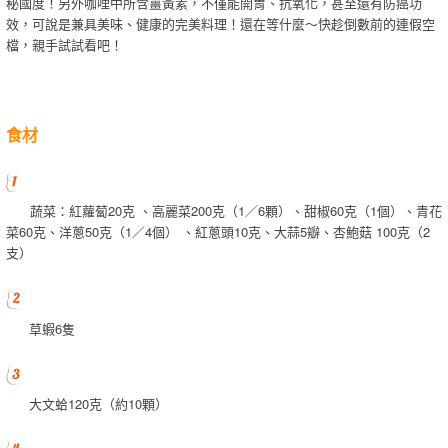
秘國度！另外咖哩中所含薑黃素，不僅能開胃、抗氧化，甚至還有防癌功
效，可說是兼具美味、健康的完美料理！還在等什麼～快趁倒數前的連假空
檔，親手試試看吧！
食材
蔬菜：紅蘿蔔20克 、高麗菜200克（1／6顆）、甜椒60克（1個）、青花
菜60克、洋蔥50克（1／4個） 、紅蔥頭10克、大蒜5瓣、杏鮑菇 100克（2
支）
草蝦6隻
大文蛤120克（約10顆）