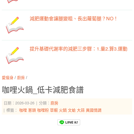
減肥運動會讓腿變粗、長出蘿蔔腿？NO！
提升基礎代謝率的減肥三步驟：1.量2.算3.運動
愛瘦身
/
廚房
/
咖哩火鍋_低卡減肥食譜
日期：2026-03-26
分類：
廚房
標籤：
咖哩
蔥頭
咖哩粉
草蝦
火鍋
文蛤
大蒜
異國情調