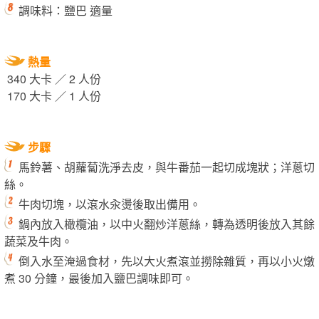
調味料：鹽巴 適量
熱量
340 大卡 ／ 2 人份
170 大卡 ／ 1 人份
步驟
馬鈴薯、胡蘿蔔洗淨去皮，與牛番茄一起切成塊狀；洋蔥切
絲。
牛肉切塊，以滾水汆燙後取出備用。
鍋內放入橄欖油，以中火翻炒洋蔥絲，轉為透明後放入其餘
蔬菜及牛肉。
倒入水至淹過食材，先以大火煮滾並撈除雜質，再以小火燉
煮 30 分鐘，最後加入鹽巴調味即可。