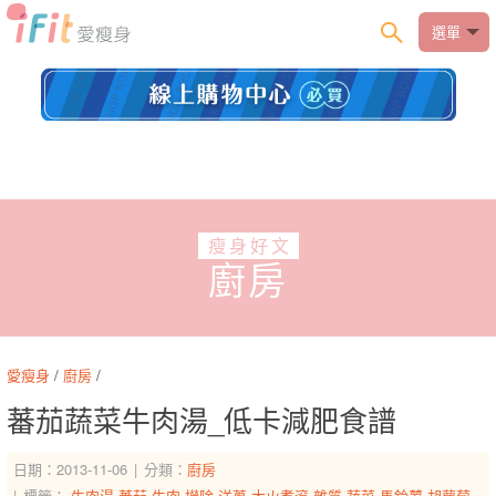
選單
瘦身好文
廚房
愛瘦身
/
廚房
/
蕃茄蔬菜牛肉湯_低卡減肥食譜
日期：2013-11-06
分類：
廚房
標籤：
牛肉湯
蕃茄
牛肉
撈除
洋蔥
大火煮滾
雜質
蔬菜
馬鈴薯
胡蘿蔔