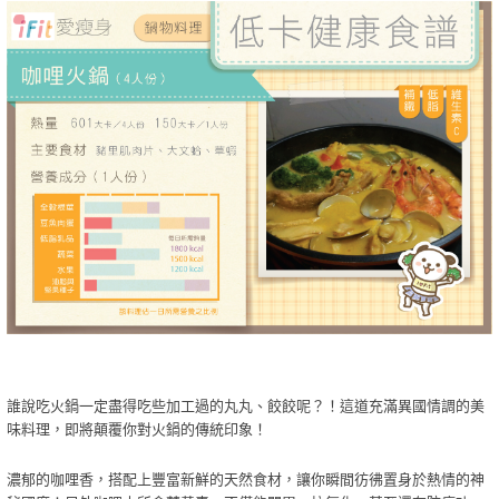
誰說吃火鍋一定盡得吃些加工過的丸丸、餃餃呢？！這道充滿異國情調的美
味料理，即將顛覆你對火鍋的傳統印象！
濃郁的咖哩香，搭配上豐富新鮮的天然食材，讓你瞬間彷彿置身於熱情的神