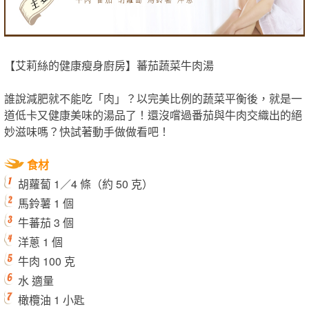
【艾莉絲的健康瘦身廚房】蕃茄蔬菜牛肉湯
誰說減肥就不能吃「肉」？以完美比例的蔬菜平衡後，就是一
道低卡又健康美味的湯品了！還沒嚐過番茄與牛肉交織出的絕
妙滋味嗎？快試著動手做做看吧！
食材
胡蘿蔔 1／4 條（約 50 克）
馬鈴薯 1 個
牛蕃茄 3 個
洋蔥 1 個
牛肉 100 克
水 適量
橄欖油 1 小匙