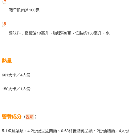
豬里肌肉片100克
調味料：橄欖油10毫升、咖哩粉8克、低脂奶150毫升、水
熱量
601大卡／4人份
150大卡／1人份
營養成分
（
說明
）
5.1碟蔬菜類、4.2份蛋豆魚肉類、0.63杯低脂乳品類、2份油脂類／4人份