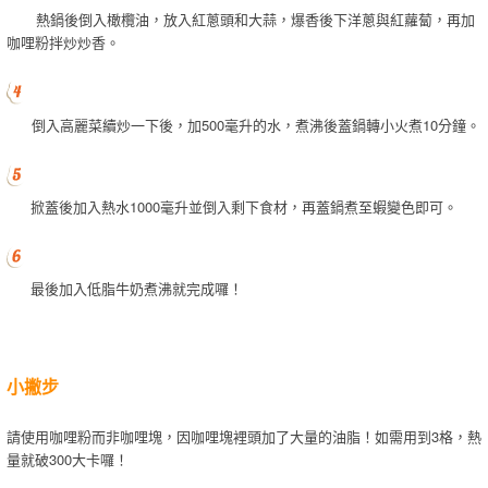
熱鍋後倒入橄欖油，放入紅蔥頭和大蒜，爆香後下洋蔥與紅蘿蔔，再加
咖哩粉拌炒炒香。
倒入高麗菜續炒一下後，加500毫升的水，煮沸後蓋鍋轉小火煮10分鐘。
掀蓋後加入熱水1000毫升並倒入剩下食材，再蓋鍋煮至蝦變色即可。
最後加入低脂牛奶煮沸就完成囉！
小撇步
請使用咖哩粉而非咖哩塊，因咖哩塊裡頭加了大量的油脂！如需用到3格，熱
量就破300大卡囉！