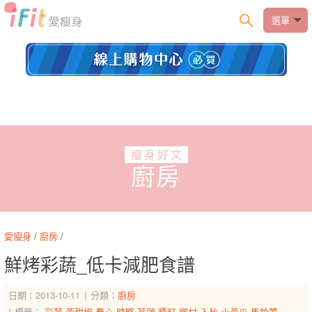
選單
瘦身好文
廚房
愛瘦身
/
廚房
/
鮮烤彩蔬_低卡減肥食譜
日期：2013-10-11
分類：
廚房
標籤：
彩蔬
黃甜椒
費心
時略
蒂頭
種籽
鄉村
入秋
小黃瓜
馬鈴薯