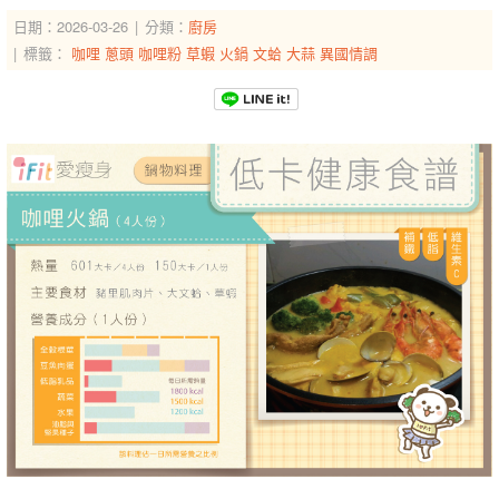
日期：2026-03-26
分類：
廚房
標籤：
咖哩
蔥頭
咖哩粉
草蝦
火鍋
文蛤
大蒜
異國情調