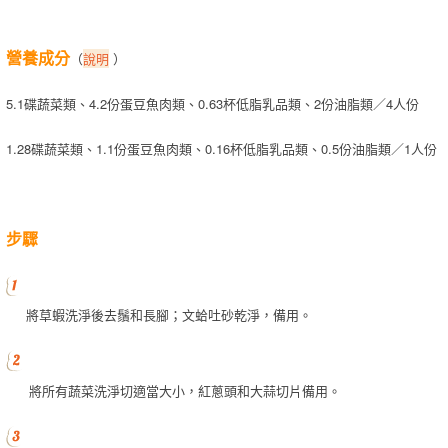
營養成分
（
說明
）
5.1碟蔬菜類、4.2份蛋豆魚肉類、0.63杯低脂乳品類、2份油脂類／4人份
1.28碟蔬菜類、1.1份蛋豆魚肉類、0.16杯低脂乳品類、0.5份油脂類／1人份
步驟
將草蝦洗淨後去鬚和長腳；文蛤吐砂乾淨，備用。
將所有蔬菜洗淨切適當大小，紅蔥頭和大蒜切片備用。