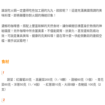
誰說吃火鍋一定盡得吃些加工過的丸丸、餃餃呢？！這道充滿異國情調的美
味料理，即將顛覆你對火鍋的傳統印象！
濃郁的咖哩香，搭配上豐富新鮮的天然食材，讓你瞬間彷彿置身於熱情的神
秘國度！另外咖哩中所含薑黃素，不僅能開胃、抗氧化，甚至還有防癌功
效，可說是兼具美味、健康的完美料理！還在等什麼～快趁倒數前的連假空
檔，親手試試看吧！
食材
蔬菜：紅蘿蔔20克 、高麗菜200克（1／6顆）、甜椒60克（1個）、青花
菜60克、洋蔥50克（1／4個） 、紅蔥頭10克、大蒜5瓣、杏鮑菇 100克（2
支）