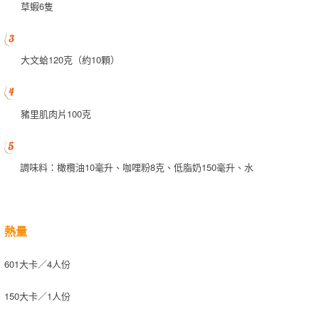
草蝦6隻
大文蛤120克（約10顆）
豬里肌肉片100克
調味料：橄欖油10毫升、咖哩粉8克、低脂奶150毫升、水
熱量
601大卡／4人份
150大卡／1人份