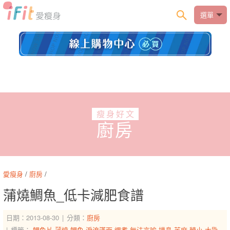
選單
瘦身好文
廚房
愛瘦身
/
廚房
/
蒲燒鯛魚_低卡減肥食譜
日期：2013-08-30
分類：
廚房
標籤：
鯛魚片
蒲燒
鯛魚
淚流滿面
煨煮
無法言喻
撲鼻
芝麻
轉小
大匙