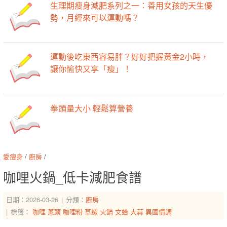
生理期瘦身減肥系列之一：善用女孩的天生優
勢，月經來可以運動嗎？
運動後吃東西容易胖？好好把握黃金2小時，
讓你愉快又享「瘦」！
拳頭量大小 輕鬆算營養
愛瘦身
/
廚房
/
咖哩火鍋_低卡減肥食譜
日期：2026-03-26
分類：
廚房
標籤：
咖哩
蔥頭
咖哩粉
草蝦
火鍋
文蛤
大蒜
異國情調