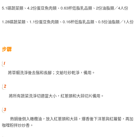
5.1碟蔬菜類、4.2份蛋豆魚肉類、0.63杯低脂乳品類、2份油脂類／4人份
1.28碟蔬菜類、1.1份蛋豆魚肉類、0.16杯低脂乳品類、0.5份油脂類／1人份
步驟
將草蝦洗淨後去鬚和長腳；文蛤吐砂乾淨，備用。
將所有蔬菜洗淨切適當大小，紅蔥頭和大蒜切片備用。
熱鍋後倒入橄欖油，放入紅蔥頭和大蒜，爆香後下洋蔥與紅蘿蔔，再加
咖哩粉拌炒炒香。