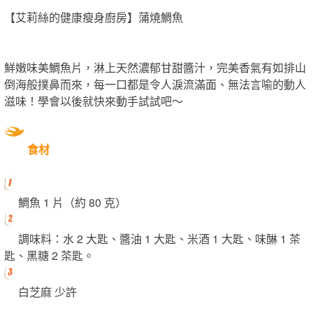
【艾莉絲的健康瘦身廚房】蒲燒鯛魚
鮮嫩味美鯛魚片，淋上天然濃郁甘甜醬汁，完美香氣有如排山
倒海般撲鼻而來，每一口都是令人淚流滿面、無法言喻的動人
滋味！學會以後就快來動手試試吧～
食材
鯛魚 1 片（約 80 克）
調味料：水 2 大匙、醬油 1 大匙、米酒 1 大匙、味醂 1 茶
匙、黑糖 2 茶匙。
白芝麻 少許