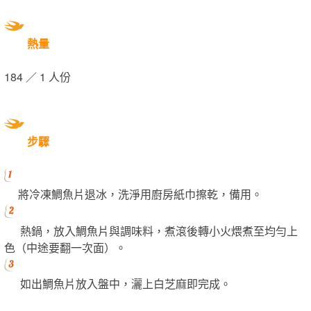
熱量
184 ／ 1 人份
步驟
將冷凍鯛魚片退冰，洗淨用廚房紙巾擦乾，備用。
熱鍋，放入鯛魚片與調味料，煮滾後轉小火煨煮至均勻上
色（中途要翻一次面）。
如出鯛魚片放入盤中，灑上白芝麻即完成。