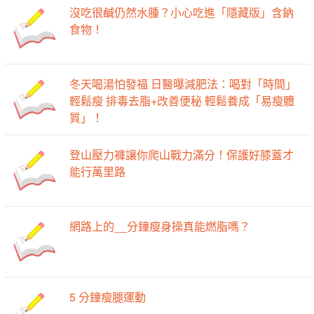
沒吃很鹹仍然水腫？小心吃進「隱藏版」含鈉
食物！
冬天喝湯怕發福 日醫曝減肥法：喝對「時間」
輕鬆瘦 排毒去脂+改善便秘 輕鬆養成「易瘦體
質」！
登山壓力褲讓你爬山戰力滿分！保護好膝蓋才
能行萬里路
網路上的__分鐘瘦身操真能燃脂嗎？
5 分鐘瘦腿運動