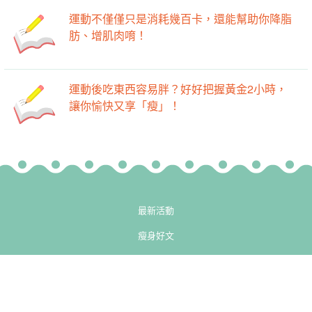
運動不僅僅只是消耗幾百卡，還能幫助你降脂
肪、增肌肉唷！
運動後吃東西容易胖？好好把握黃金2小時，
讓你愉快又享「瘦」！
最新活動
瘦身好文
廚房
-->
-->
健身房
小知識