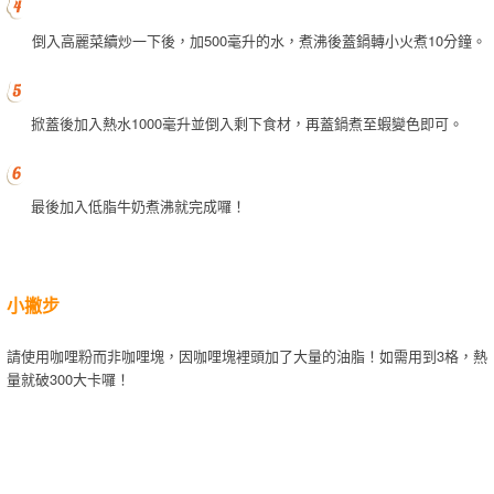
倒入高麗菜續炒一下後，加500毫升的水，煮沸後蓋鍋轉小火煮10分鐘。
掀蓋後加入熱水1000毫升並倒入剩下食材，再蓋鍋煮至蝦變色即可。
最後加入低脂牛奶煮沸就完成囉！
小撇步
請使用咖哩粉而非咖哩塊，因咖哩塊裡頭加了大量的油脂！如需用到3格，熱
量就破300大卡囉！