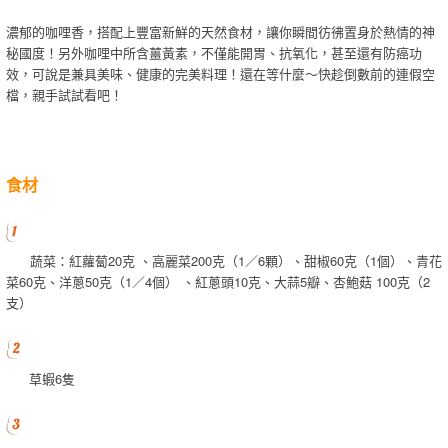
濃郁的咖哩香，搭配上豐富新鮮的天然食材，讓你瞬間彷彿置身於熱情的神
秘國度！另外咖哩中所含薑黃素，不僅能開胃、抗氧化，甚至還有防癌功
效，可說是兼具美味、健康的完美料理！還在等什麼～快趁倒數前的連假空
檔，親手試試看吧！
食材
蔬菜：紅蘿蔔20克 、高麗菜200克（1／6顆）、甜椒60克（1個）、青花
菜60克、洋蔥50克（1／4個） 、紅蔥頭10克、大蒜5瓣、杏鮑菇 100克（2
支）
草蝦6隻