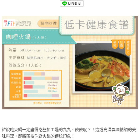
誰說吃火鍋一定盡得吃些加工過的丸丸、餃餃呢？！這道充滿異國情調的美
味料理，即將顛覆你對火鍋的傳統印象！