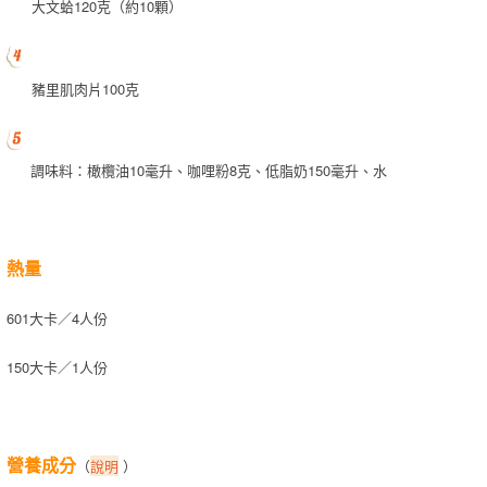
大文蛤120克（約10顆）
豬里肌肉片100克
調味料：橄欖油10毫升、咖哩粉8克、低脂奶150毫升、水
熱量
601大卡／4人份
150大卡／1人份
營養成分
（
說明
）