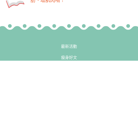
最新活動
瘦身好文
-->
-->
廚房
健身房
小知識
熱門專欄
精彩影片
© 2013-2026 H2U 永悅健康股份有限公司 All Rights Reserved.