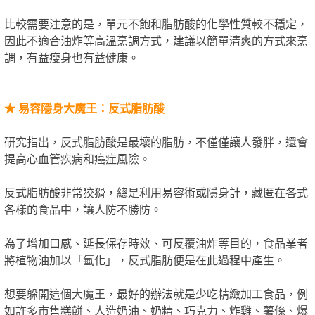
比較需要注意的是，單元不飽和脂肪酸的化學性質較不穩定，
因此不適合油炸等高溫烹調方式，建議以簡單清爽的方式來烹
調，有益瘦身也有益健康。
★
易容隱身大魔王：反式脂肪酸
研究指出，反式脂肪酸是最壞的脂肪，不僅僅讓人發胖，還會
提高心血管疾病和癌症風險。
反式脂肪酸非常狡猾，總是利用易容術或隱身計，藏匿在各式
各樣的食品中，讓人防不勝防。
為了增加口感、延長保存時效、可反覆油炸等目的，食品業者
將植物油加以「氫化」，反式脂肪便是在此過程中產生。
想要躲開這個大魔王，最好的辦法就是少吃精緻加工食品，例
如許多市售糕餅、人造奶油、奶精、巧克力、炸雞、薯條、爆