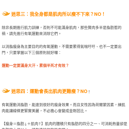
迷思三：我全身都是肌肉所以瘦不下來？NO！
除非長期進行肌力訓練，否則不可能滿身肌肉，那些贅肉多半是脂肪惹的
禍，請先進行有氧運動來消除它們。
以消脂瘦身為主要目的的有氧運動，不需要累得氣喘吁吁、也不一定要出
門，只要掌握以下三個原則就好囉：
運動一定要滿身大汗、累個半死才有效？
迷思四：運動會長出肌肉更難瘦？NO
！
有氧運動消脂肪，能達到很好的瘦身效果。而且女性因為荷爾蒙因素，練肌
肉能讓線條更緊實美麗，不必擔心會變成金剛芭比。
【瘦身＝脂肪↓＋肌肉↑】肌肉的體積只有脂肪的四分之一、可消耗熱量卻是