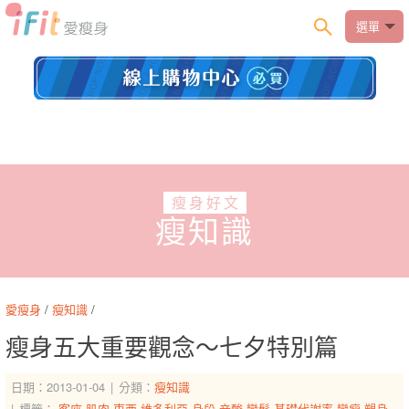
選單
瘦身好文
瘦知識
愛瘦身
/
瘦知識
/
瘦身五大重要觀念～七夕特別篇
日期：2013-01-04
分類：
瘦知識
標籤：
客座
肌肉
東西
維多利亞
身段
辛酸
變鬆
基礎代謝率
變瘦
塑身