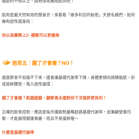
脂肪的十倍以上，請熱情地擁抱肌肉吧！
肌肉是最天然有效的塑身衣，來看看「維多利亞的秘密」天使名模們，如何
擁有超性感身段：
你以為實際上2─運動可以更健美
迷思五：餓了才會瘦？NO！
過度節食不但瘦不下來，還會讓基礎代謝率下降、身體更傾向囤積脂肪，形
成易胖體質，落入惡性循環：
餓了才會瘦？飢餓遊戲，願節食永遠對你下次復胖更有利！
正確的飲食控制，應該是每天攝取熱量略超過基礎代謝率，並兼顧營養均
衡，才能瘦得健康美麗，而且不易復胖喔～
什麼是基礎代謝率