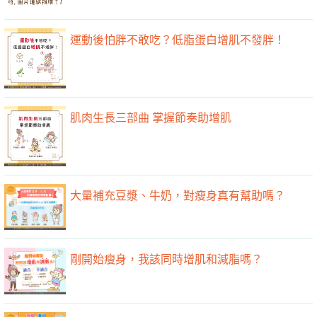
運動後怕胖不敢吃？低脂蛋白增肌不發胖！
肌肉生長三部曲 掌握節奏助增肌
大量補充豆漿、牛奶，對瘦身真有幫助嗎？
剛開始瘦身，我該同時增肌和減脂嗎？