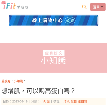
選單
瘦身好文
小知識
愛瘦身
/
小知識
/
想增肌，可以喝高蛋白嗎？
日期：2023-09-19
分類：
小知識
標籤：
增肌
蛋白
蛋白質