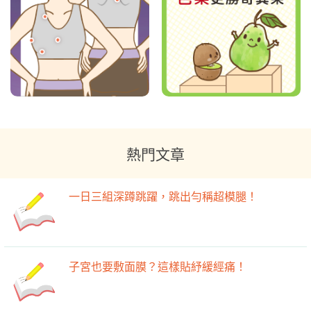
熱門文章
一日三組深蹲跳躍，跳出勻稱超模腿！
子宮也要敷面膜？這樣貼紓緩經痛！