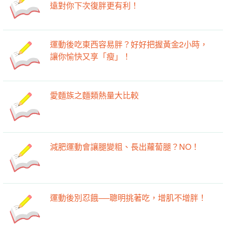
遠對你下次復胖更有利！
運動後吃東西容易胖？好好把握黃金2小時，
讓你愉快又享「瘦」！
愛麵族之麵類熱量大比較
減肥運動會讓腿變粗、長出蘿蔔腿？NO！
運動後別忍餓──聰明挑著吃，增肌不增胖！