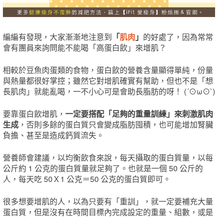
編編有發現，大家漸漸地注意到
「
肌肉
」
的好處了，因為常常
會有團員來詢問能不能喝「高蛋白飲」來增肌？
相較於豆魚肉蛋類的食物，蛋白飲的營養含量顯得單純，份量
與熱量都很好掌控；雖然它對增肌確實有幫助，但也不是「想
長肌肉」就能亂喝，一不小心可是會助長脂肪的呀！ (´⊙ω⊙`)
要靠蛋白飲增肌，
一定要搭配「足夠的重量訓練」來刺激肌肉
生成
，否則多餘的蛋白質只會變成脂肪囤積，也可能增加腎臟
負擔、甚至是造成鈣質流失。
營養師會建議，以均衡飲食來說，每天攝取的蛋白質量，以每
公斤約 1 公克的蛋白質量就足夠了。也就是一個 50 公斤的
人，每天吃 50Ｘ1 公克＝50 公克的蛋白質即可。
很多想要增肌的人，以為只要有「重訓」，就一定要補充大量
蛋白質，但是沒有在時間目標內完成設定的重量、組數，或是