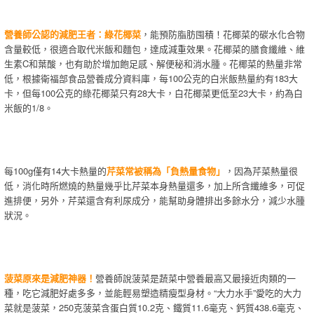
營養師公認的減肥王者：綠花椰菜
，能預防脂肪囤積！花椰菜的碳水化合物
含量較低，很適合取代米飯和麵包，達成減重效果。花椰菜的膳食纖維、維
生素C和葉酸，也有助於增加飽足感、解便秘和消水腫。花椰菜的熱量非常
低，根據衛福部食品營養成分資料庫，每100公克的白米飯熱量約有183大
卡，但每100公克的綠花椰菜只有28大卡，白花椰菜更低至23大卡，約為白
米飯的1/8。
每100g僅有14大卡熱量的
芹菜常被稱為「負熱量食物」
，因為芹菜熱量很
低，消化時所燃燒的熱量幾乎比芹菜本身熱量還多，加上所含纖維多，可促
進排便，另外，芹菜還含有利尿成分，能幫助身體排出多餘水分，減少水腫
狀況。
菠菜原來是減肥神器！
營養師說菠菜是蔬菜中營養最高又最接近肉類的一
種，吃它減肥好處多多，並能輕易塑造精瘦型身材。“大力水手”愛吃的大力
菜就是菠菜，250克菠菜含蛋白質10.2克、鐵質11.6毫克、鈣質438.6毫克、