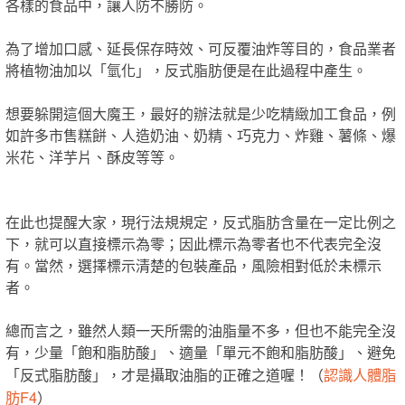
各樣的食品中，讓人防不勝防。
為了增加口感、延長保存時效、可反覆油炸等目的，食品業者
將植物油加以「氫化」，反式脂肪便是在此過程中產生。
想要躲開這個大魔王，最好的辦法就是少吃精緻加工食品，例
如許多市售糕餅、人造奶油、奶精、巧克力、炸雞、薯條、爆
米花、洋芋片、酥皮等等。
在此也提醒大家，現行法規規定，反式脂肪含量在一定比例之
下，就可以直接標示為零；因此標示為零者也不代表完全沒
有。當然，選擇標示清楚的包裝產品，風險相對低於未標示
者。
總而言之，雖然人類一天所需的油脂量不多，但也不能完全沒
有，少量「飽和脂肪酸」、適量「單元不飽和脂肪酸」、避免
認識人體脂
「反式脂肪酸」，才是攝取油脂的正確之道喔！（
肪F4
）