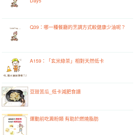
Day5
Q39：哪一種餐廳的烹調方式較健康少油呢？
A159：「玄米綠茶」相對天然低卡
豆豉苦瓜_低卡減肥食譜
運動前吃澱粉類 有助於燃燒脂肪