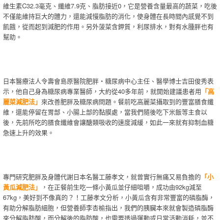
維生素C32.3毫克、纖維7.9克、脂肪接近0，它是營養含量最高的蔬菜，吃後
不僅能維持巨大的體力，還能減慢脂肪的消化，使身體在長時間內感覺不到
飢餓，從而起到減肥的作用。另外菠菜含鉀質，利尿排水，對有水腫胖也有
幫助。
日本醫療法人令壽會島原醫院肥胖‧糖尿病中心主任、醫學博士吉田俊秀表
示，他自己身為糖尿病專業醫師，大約從40多年前，就開始建議患者用
「高
麗菜減肥法」
來改善肥胖及糖尿病問題。餐前吃高麗菜攝取到的豐富膳食纖
維，還能停留在胃部、小腸上部的黏膜處，當我們隨後吃下米飯等主食以
後，先前所吃的膳食纖維會讓醣類吸收的速度減緩，如此一來就有抑制血糖
急速上升的效果。
專門研究肥胖及身體代謝日本名醫工藤孝文，就曾實行無痛又易負擔的
「小
黃瓜減肥法」
，在正餐前生吃一條小黃瓜並仔細咀嚼，成功由92kg減至
67kg，美好到不像真的？！工藤孝文分析，小黃瓜含有非常豐富的磷脂酶，
有助分解脂肪細胞，但營養師李杏榆指出，我們的胰臟本來就會製造磷脂酶
來分解脂肪酸，而分解後的脂肪酸，也需要透過運動或日常活動消耗，並不