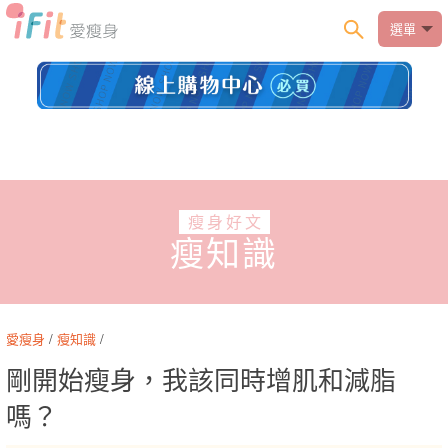
選單
瘦身好文
瘦知識
愛瘦身
/
瘦知識
/
剛開始瘦身，我該同時增肌和減脂
嗎？