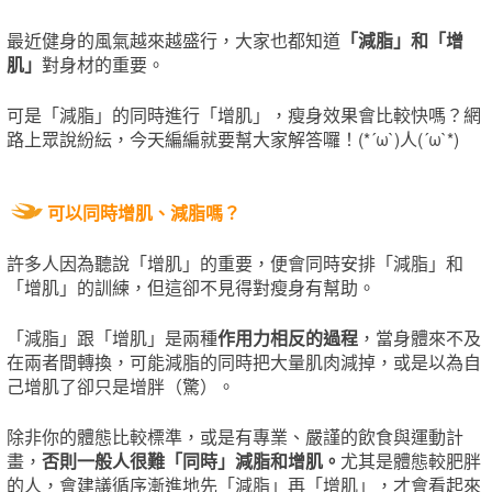
最近健身的風氣越來越盛行，大家也都知道
「減脂」和「增
肌」
對身材的重要。
可是「減脂」的同時進行「增肌」，瘦身效果會比較快嗎？網
路上眾說紛紜，今天編編就要幫大家解答囉！(*´ω`)人(´ω`*)
可以同時增肌、減脂嗎？
許多人因為聽說「增肌」的重要，便會同時安排「減脂」和
「增肌」的訓練，但這卻不見得對瘦身有幫助。
「減脂」跟「增肌」是兩種
作用力相反的過程
，當身體來不及
在兩者間轉換，可能減脂的同時把大量肌肉減掉，或是以為自
己增肌了卻只是增胖（驚）。
除非你的體態比較標準，或是有專業、嚴謹的飲食與運動計
畫，
否則一般人很難「同時」減脂和增肌。
尤其是體態較肥胖
的人，會建議循序漸進地先「減脂」再「增肌」，才會看起來