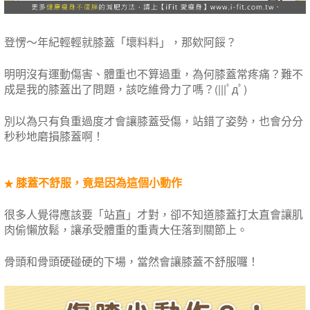
登愣～年紀輕輕就膝蓋「壞料料」，那欸阿餒？
明明沒有運動傷害、體重也不算過重，為何膝蓋常疼痛？難不
成是我的膝蓋出了問題，該吃維骨力了嗎？(|||ﾟдﾟ)
別以為只有負重過度才會讓膝蓋受傷，站錯了姿勢，也會分分
秒秒地磨損膝蓋啊！
膝蓋不舒服，竟是因為這個小動作
★
很多人覺得應該要「站直」才對，卻不知道膝蓋打太直會讓肌
肉偷懶放鬆，讓承受體重的重責大任落到關節上。
骨頭和骨頭硬碰硬的下場，當然會讓膝蓋不舒服囉！