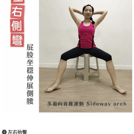
❹ 左右抬臀