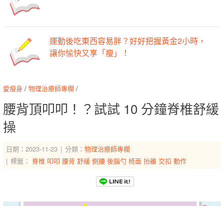
運動後吃東西容易胖？好好把握黃金2小時，
讓你愉快又享「瘦」！
愛瘦身
/
物理治療師專欄
/
腰背頂叩叩！？試試 10 分鐘脊椎舒緩
操
日期：2023-11-23
分類：
物理治療師專欄
標籤：
脊椎
叩叩
腰背
舒緩
側腰
後腦勺
椅面
抬離
交扣
動作