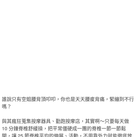
誰說只有空姐腰背頂叩叩，你也是天天腰痠背痛，緊繃到不行
嗎？
與其瘋狂蒐集按摩器具、勤跑按摩店，其實啊～只要每天做
10 分鐘脊椎舒緩操，把平常僵硬成一團的脊椎一節一節鬆
開，讓 25 節脊椎平均的伸展、活動，不用靠外力就能徹底放