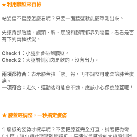
利用牆壁來自檢
★
站姿傷不傷膝怎麼看呢？只要一面牆壁就能簡單測出來。
先讓背部貼牆，讓頭、胸、屁股和腳踝都靠到牆壁，看看是否
有下列兩種狀況。
Check 1：
小腿肚會碰到牆壁。
Check 2：
大腿前側肌肉是軟的，沒有出力。
兩項都符合：
表示膝蓋拉「緊」報，再不調整可能會讓膝蓋痠
痛。
一項符合：
走久、運動後可能會不適，應該小心保養膝蓋囉！
★
膝蓋輕調整，一秒搞定痠痛
什麼樣的姿勢才標準呢？不要把膝蓋完全打直，試著把微彎
0.1 度，讓小腿肚微微離開牆壁，這時候會感受到大腿前側輕