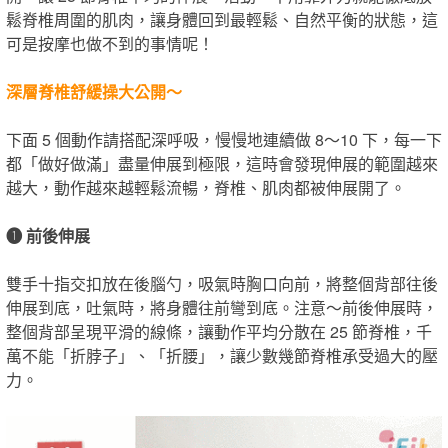
鬆脊椎周圍的肌肉，讓身體回到最輕鬆、自然平衡的狀態，這
可是按摩也做不到的事情呢！
深層脊椎舒緩操大公開～
下面 5 個動作請搭配深呼吸，慢慢地連續做 8～10 下，每一
下
都「做好做滿」盡量伸展到極限，這時會發現伸展的範圍越來
越大，動作越來越輕鬆流暢，脊椎、肌肉都被伸展開了
。
❶ 前後伸展
雙手十指交扣放在後腦勺，吸氣時胸口向前，將整個背部往後
伸展到底，吐氣時，將身體往前彎到底。注意～前後伸展時，
整個背部呈現平滑的線條，讓動作平均分散在 25 節脊椎，千
萬不能「折脖子」、「折腰」，讓少數幾節脊椎承受過大的壓
力。