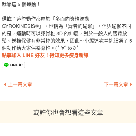
就靠這 5 個運動！
備註：
這些動作都屬於「多面向脊椎運動
GYROKINESIS®」，也稱為「舞者的瑜珈」，但與瑜伽不同
的是，運動時可以讓脊椎 3D 的伸展，對於一般人的腰背放
鬆、脊椎保健有非常棒的效果，因此～小編這次精挑細選了 5
個動作給大家保養脊椎。( ﾟ∀ﾟ)o彡ﾟ
點擊加入 LINE 好友！得知更多瘦身新訊
上一篇文章
下一篇文章
或許你也會想看這些文章