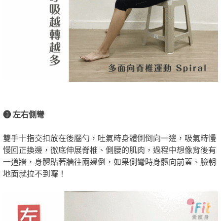
❸ 左右側彎
雙手十指交扣放在後腦勺，吐氣時身體側倒向一邊，吸氣時慢
慢回正換邊，徹底伸展脊椎、側腰的肌肉，過程中想像背後有
一道牆，身體貼著牆往兩邊倒，如果側彎時身體向前蓋、臉朝
地面就拉不到囉！