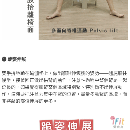
❺ 跪姿伸展
雙手撐地跪在瑜伽墊上，做出貓咪伸懶腰的姿勢——翹屁股往
後坐，接著回正做出拱背的動作，注意～過程中整個背是一起
延長的，如果覺得腰背某個區域特別緊、特別做不出伸展動
作，這時要把注意力集中在緊的位置，盡量多動緊的區塊，而
非將鬆的部位伸展的更多。