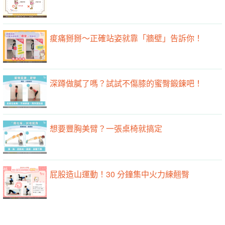
痠痛掰掰～正確站姿就靠「牆壁」告訴你！
深蹲做膩了嗎？試試不傷膝的蜜臀鍛鍊吧！
想要豐胸美臂？一張桌椅就搞定
屁股造山運動！30 分鐘集中火力練翹臀