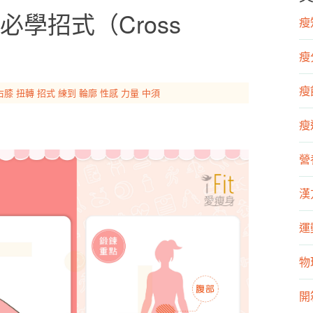
學招式（Cross
瘦知
瘦
瘦飲
右膝
扭轉
招式
練到
輪廓
性感
力量
中須
瘦運
營
漢
運
物
開