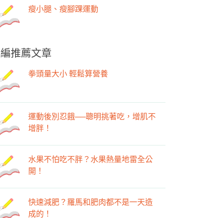
瘦小腿、瘦腳踝運動
小編推薦文章
拳頭量大小 輕鬆算營養
運動後別忍餓──聰明挑著吃，增肌不
增胖！
水果不怕吃不胖？水果熱量地雷全公
開！
快速減肥？羅馬和肥肉都不是一天造
成的！