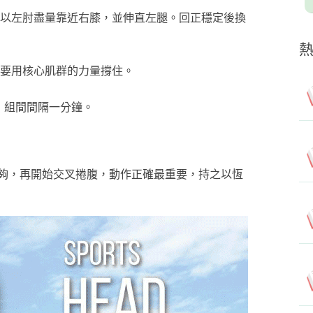
以左肘盡量靠近右膝，並伸直左腿。回正穩定後換
要用核心肌群的力量撐住。
組，組間間隔一分鐘。
夠，再開始交叉捲腹，動作正確最重要，持之以恆