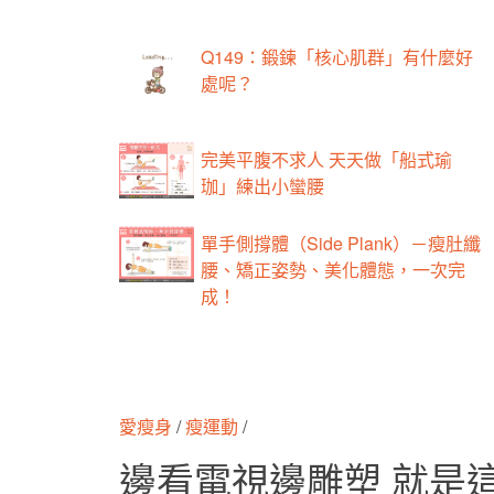
Q149：鍛鍊「核心肌群」有什麼好
處呢？
完美平腹不求人 天天做「船式瑜
珈」練出小蠻腰
單手側撐體（Side Plank）－瘦肚纖
腰、矯正姿勢、美化體態，一次完
成！
愛瘦身
/
瘦運動
/
邊看電視邊雕塑 就是