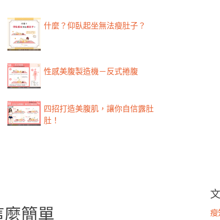
什麼？仰臥起坐無法瘦肚子？
性感美腹製造機－反式捲腹
四招打造美腹肌，讓你自信露肚
肚！
這麼簡單
瘦知