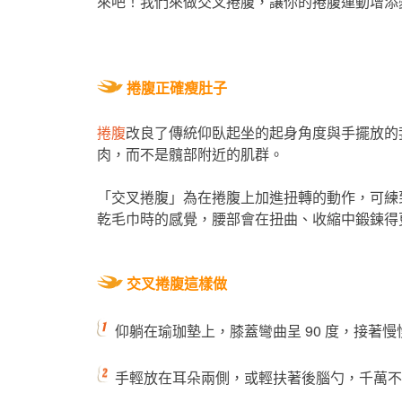
來吧！我們來做交叉捲腹，讓你的捲腹運動增添
捲腹正確瘦肚子
捲腹
改良了傳統仰臥起坐的起身角度與手擺放的
肉，而不是髖部附近的肌群。
「交叉捲腹」為在捲腹上加進扭轉的動作，可練
乾毛巾時的感覺，腰部會在扭曲、收縮中鍛鍊得
交叉
捲腹這樣做
仰躺在瑜珈墊上，膝蓋彎曲呈 90 度，接著
手輕放在耳朵兩側，或輕扶著後腦勺，千萬不