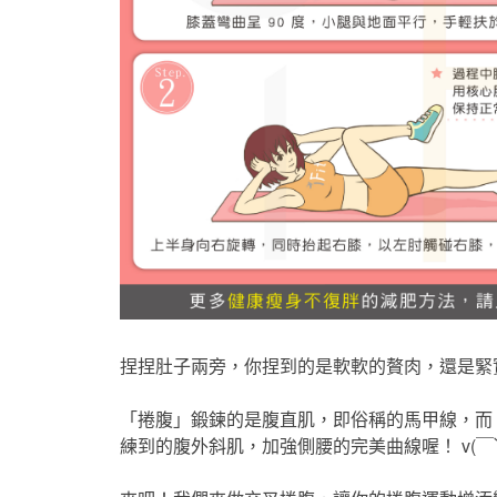
捏捏肚子兩旁，你捏到的是軟軟的贅肉，還是緊
「捲腹」鍛鍊的是腹直肌，即俗稱的馬甲線，而「交叉
練到的腹外斜肌，加強側腰的完美曲線喔！ v(￣︶