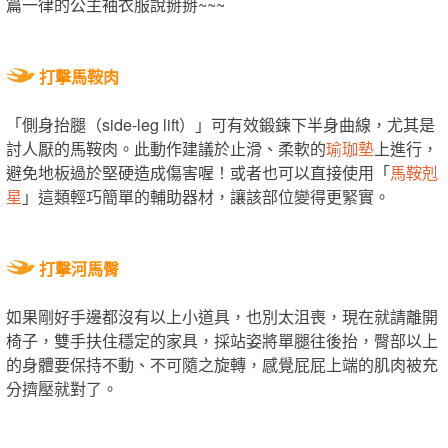
篇一律的公主袖衣服說掰掰~~~
打擊馬鞍肉
「側身抬腿（side-leg lift）」可有效鍛鍊下半身曲線，尤其是
討人厭的馬鞍肉。此動作建議於止滑、柔軟的
瑜珈墊
上進行，
避免地板過於堅硬造成傷害喔！或者也可以直接使用「
馬鞍剋
星
」這類輕巧簡單的輔助器材，讓該部位變得更緊實。
打擊河馬臀
如果剛好手邊都沒有以上小道具，也別太沮喪，現在就請離開
椅子，雙手扶住穩定的家具，採站姿將單腿往後抬，臀部以上
的身體要保持不動、不可隨之旋轉，感覺屁屁上端的肌肉被充
分擠壓就對了。