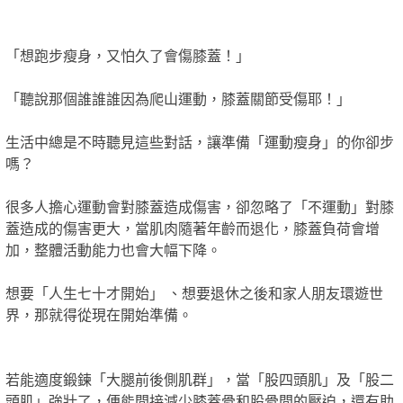
「想跑步瘦身，又怕久了會傷膝蓋！」
「聽說那個誰誰誰因為爬山運動，膝蓋關節受傷耶！」
生活中總是不時聽見這些對話，讓準備「運動瘦身」的你卻步
嗎？
很多人擔心運動會對膝蓋造成傷害，卻忽略了「不運動」對膝
蓋造成的傷害更大，當肌肉隨著年齡而退化，膝蓋負荷會增
加，整體活動能力也會大幅下降。
想要「人生七十才開始」 、想要退休之後和家人朋友環遊世
界，那就得從現在開始準備。
若能適度鍛鍊「大腿前後側肌群」，當「股四頭肌」及「股二
頭肌」強壯了，便能間接減少膝蓋骨和股骨間的壓迫，還有助