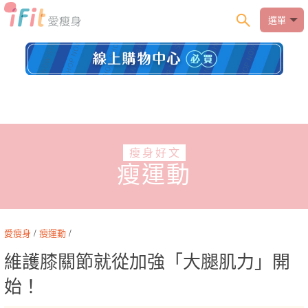
選單
瘦身好文
瘦運動
愛瘦身
/
瘦運動
/
維護膝關節就從加強「大腿肌力」開
始！