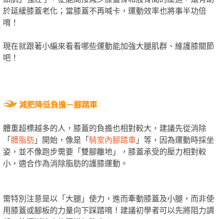
於延緩膝蓋老化；當膝蓋不再喊卡，運動效率也將事半功倍
唷！
現在就跟著小編來看看哪些運動能加強大腿肌群、維護膝關節
吧！
減肥降低負擔－
腳踏車
體重超標越多的人，膝蓋的負擔也相對較大，建議先從消除
「
體脂肪
」開始，像是「
騎室內腳踏車
」等，因為運動時採坐
姿，並不像跑步需要「雙腳離地」，膝蓋承受的壓力相對較
小，適合作為消除脂肪的護膝運動。
需特別注意是以「大腿」使力，進而牽動膝蓋及小腿，而非使
用膝蓋或腳板的力量向下踩踏唷！建議初學者可以先將阻力調