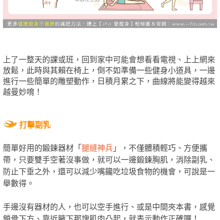
上了一整天的課或班，回到家中可能會想看看電視、上上網來
放鬆，此時與其賴在椅上，倒不如準備一些健身小道具，一邊
進行一些簡單的雕塑動作，日積月累之下，曲線將能變得越來
越曼妙唷！
打擊副乳
簡單好用的鍛鍊器材「
腿縫神兵
」，不僅體積輕巧、方便攜
帶，只要雙手空著沒事做，就可以一邊鍛鍊胸肌，消除副乳、
防止下垂之外，還可以減少嘴饞吃垃圾食物的機會，可說是一
舉數得。
手邊沒有器材的人，也可以空手進行、或是中間夾本書，感覺
鎖骨下方、靠近腋下那塊肌肉凸起，就表示動作正確囉！