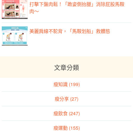
打擊下盤肉鬆！「跪姿側抬腿」消除屁股馬鞍
肉～
美麗肩線不駝背，「馬鞍划船」救體態
文章分類
瘦知識 (199)
瘦分享 (27)
瘦飲食 (247)
瘦運動 (155)