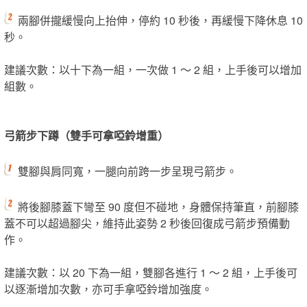
兩腳併攏緩慢向上抬伸，停約 10 秒後，再緩慢下降休息 10
秒。
建議次數：以十下為一組，一次做 1 ～ 2 組，上手後可以增加
組數。
弓箭步下蹲（雙手可拿啞鈴增重）
雙腳與肩同寬，一腿向前跨一步呈現弓箭步。
將後腳膝蓋下彎至 90 度但不碰地，身體保持筆直，前腳膝
蓋不可以超過腳尖，維持此姿勢 2 秒後回復成弓箭步預備動
作。
建議次數：以 20 下為一組，雙腳各進行 1 ～ 2 組，上手後可
以逐漸增加次數，亦可手拿啞鈴增加強度。