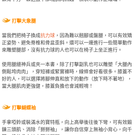
打擊大象腿
當我們把椅子換成
抗力球
，因為難以翹腳或盤腿，可以有效矯
正姿勢、避免脊椎和骨盆歪斜。還可以一邊進行一些簡單動作
來雕塑腿部，沒有抗力球的人也可以在椅子上坐正進行。
使用腿縫神兵或夾一本書，除了打擊副乳也可以雕塑「大腿內
側鬆垮肉肉」，穿短褲或緊實褲時，線條會好看很多。膝蓋不
好的人，可以選擇將腳伸直和放下的動作（放下時不著地），
當大腿肌肉更強健，膝蓋負擔也會減輕唷！
打擊蝴蝶袖
手拿啞鈴或裝滿水的寶特瓶，向上高舉後往後下彎，可有效鍛
鍊三頭肌、消除「掰掰袖」，讓你自信穿上無袖小背心，向千