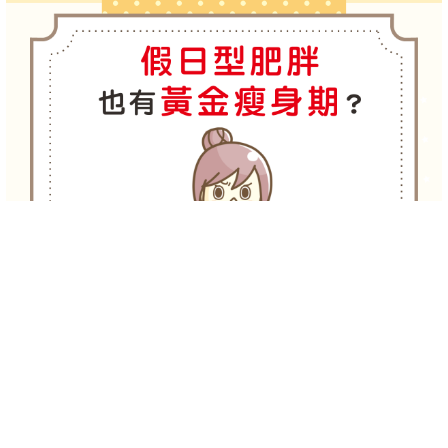
-->
-->