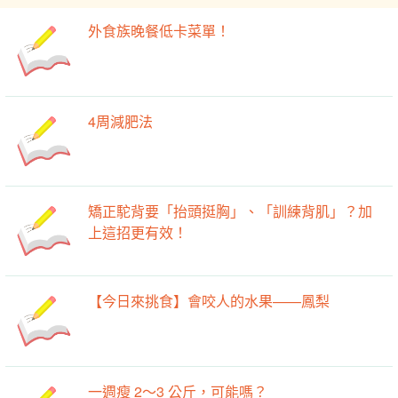
外食族晚餐低卡菜單！
4周減肥法
矯正駝背要「抬頭挺胸」、「訓練背肌」？加
上這招更有效！
【今日來挑食】會咬人的水果——鳳梨
一週瘦 2～3 公斤，可能嗎？