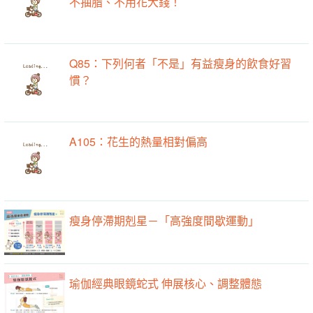
不抽脂、不用花大錢！
Q85：下列何者「不是」有益瘦身的飲食好習
慣？
A105：花生的熱量相對偏高
瘦身停滯期剋星－「高強度間歇運動」
瑜伽經典眼鏡蛇式 伸展核心、調整體態