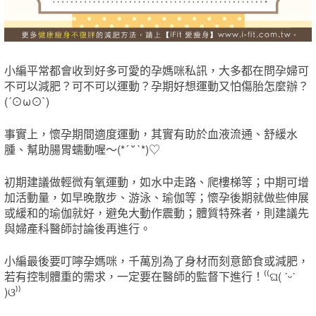
小編平常都會收到好多可愛的孕媽咪私訊，大多都在問孕婦可
不可以減肥？可不可以運動？孕期好想運動又怕傷胎怎麼辦？
(´⊙ω⊙`)
事實上，懷孕期間適度運動，其實有助於血液流通、舒緩水
腫、幫助腸胃蠕動喔～(*´ ˘ `*)♡
初期建議做輕微有氧運動，如水中走路、爬樓梯等；中期可增
加活動量，如早晚散步、游泳、瑜伽等；懷孕後期就做些伸展
或緩和的瑜伽就好，避免大動作震動；體質特殊者，則建議先
與婦產科醫師討論後再進行。
小編最後要叮嚀孕媽咪，千萬別為了身材而刻意節食或減肥，
若有控制體重的需求，一定要在醫師的監督下進行！⁽⁽ଘ( ˊᵕˋ
)ଓ⁾⁾