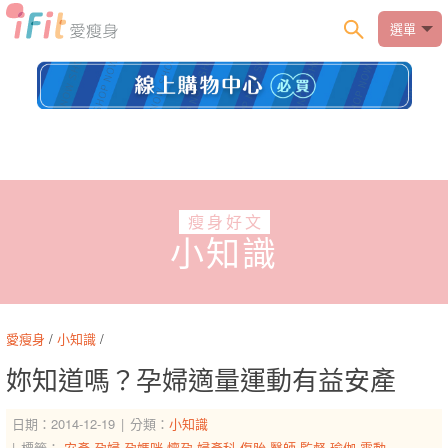
選單
瘦身好文
小知識
愛瘦身
/
小知識
/
妳知道嗎？孕婦適量運動有益安產
日期：2014-12-19
分類：
小知識
標籤：
安產
孕婦
孕媽咪
懷孕
婦產科
傷胎
醫師
監督
瑜伽
震動